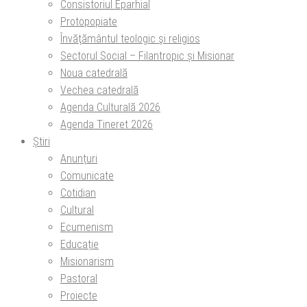
Consistoriul Eparhial
Protopopiate
Învăţământul teologic şi religios
Sectorul Social – Filantropic și Misionar
Noua catedrală
Vechea catedrală
Agenda Culturală 2026
Agenda Tineret 2026
Știri
Anunțuri
Comunicate
Cotidian
Cultural
Ecumenism
Educație
Misionarism
Pastoral
Proiecte