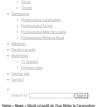
Social
Tineret
Șematisme
Protopopiatul Caransebeș
Protopopiatul Reșița
Protopopiatul Băile Herculane
Protopopiatul Moldova Nouă
Mănăstiri
Parohii vacante
Multimedia
TV Ortodox
Emisiuni radio
Vechiul site
Contact
Search for:
Home
»
News
»
Masă rotundă de Ziua Bibliei la Caransebeș