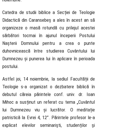
Catedra de studii biblice a Secției de Teologie
Didactică din Caransebeș a ales în acest an să
organizeze o masă rotundă cu prilejul acestei
sărbători tocmai în ajunul începerii Postului
Nașterii Domnului pentru a crea o punte
duhovnicească între studierea Cuvântului lui
Dumnezeu și punerea lui în aplicare în perioada
postului.
Astfel joi, 14 noiembrie, la sediul Facultății de
Teologie s-a organizat o dezbatere biblică în
debutul căreia părintele conf. univ. dr. Ioan
Mihoc a susținut un referat cu tema „Cuvântul
lui Dumnezeu viu și lucrător. O meditație
patristică la Evrei 4, 12”. Părintele profesor le-a
explicat elevilor seminariști, studenților și