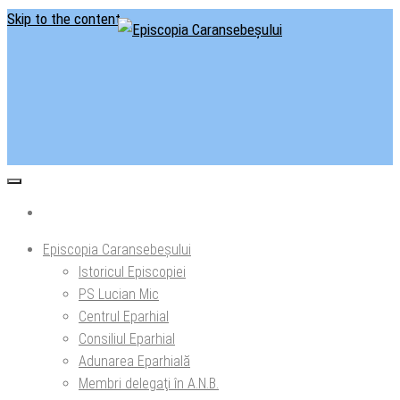
Skip to the content
Situl oficial al Episcopiei Caransebeșului
Episcopia Caransebeșului
Episcopia Caransebeșului
Istoricul Episcopiei
PS Lucian Mic
Centrul Eparhial
Consiliul Eparhial
Adunarea Eparhială
Membri delegaţi în A.N.B.