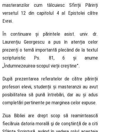
masteranzilor cum tâlcuiesc Sfinții Părinți
versetul 12 din capitolul 4 al Epistolei către
Evrei.
În continuare și părintele asist. univ. dr.
Laurențiu Georgescu a pus în atenția celor
prezenți o temă importantă plecând de la textul
scripturistic Ps. 81, 6 și anume
„Îndumnezeuirea-scopul vieții creștine”.
După prezentarea referatelor de către părinții
profesori elevii, studenții și masteranzii au avut
posibilitatea să pună întrebări, dar au și adus
completări pertinente pe marginea celor expuse.
Ziua Bibliei are drept scop să reamintească
fiecăruia datoria morală şi de conştiinţă de a citi
Sfânta Scriptură, având în vedere rolul acesteia