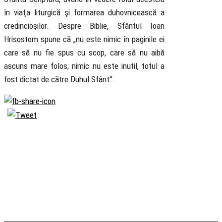
în viaţa liturgică şi formarea duhovnicească a
credincioşilor. Despre Biblie, Sfântul Ioan
Hrisostom spune că „nu este nimic în paginile ei
care să nu fie spus cu scop, care să nu aibă
ascuns mare folos; nimic nu este inutil, totul a
fost dictat de către Duhul Sfânt”.
Biserica
Ortodoxă
Română
Seminarul
Teologic