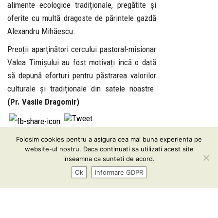
alimente ecologice tradiționale, pregătite și
oferite cu multă dragoste de părintele gazdă
Alexandru Mihăescu.
Preoții aparținători cercului pastoral-misionar
Valea Timișului au fost motivați încă o dată
să depună eforturi pentru păstrarea valorilor
culturale și tradiționale din satele noastre.
(Pr. Vasile Dragomir)
Folosim cookies pentru a asigura cea mai buna experienta pe
Informare GDPR
| Conținutul acestui website vă este pus
website-ul nostru. Daca continuati sa utilizati acest site
la dispoziţie sub termenii
CC BY-SA 3.0
inseamna ca sunteti de acord.
Ok
Informare GDPR