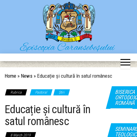
Skip
to
the
content
Episcopia Caransebeșului
Situl oficial al Episcopiei Caransebeșului
Home
»
News
»
Educație și cultură în satul românesc
BISERICA
Rubrica
Pastoral
Știri
ORTODOX
ROMÂNĂ
Educație și cultură în
satul românesc
SEMINAR
TEOLOGIC
8 March 2019