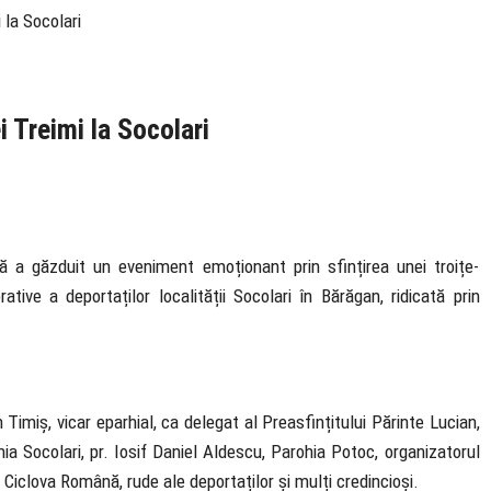
 la Socolari
i Treimi la Socolari
ă a găzduit un eveniment emoționant prin sfințirea unei troițe-
ve a deportaților localității Socolari în Bărăgan, ridicată prin
Timiș, vicar eparhial, ca delegat al Preasfințitului Părinte Lucian,
ia Socolari, pr. Iosif Daniel Aldescu, Parohia Potoc, organizatorul
Ciclova Română, rude ale deportaților și mulți credincioși.