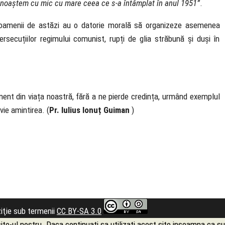
 cunoaștem cu mic cu mare ceea ce s-a întâmplat în anul 1951”
.
oamenii de astăzi au o datorie morală să organizeze asemenea
ecuțiilor regimului comunist, rupți de glia străbună și duși în
nt din viața noastră, fără a ne pierde credința, urmând exemplul
vie amintirea. (
Pr.
Iulius Ionuț
Guiman
)
ziţie sub termenii
CC BY-SA 3.0
e-ul nostru. Daca continuati sa utilizati acest site inseamna ca su