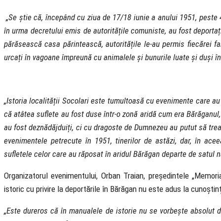
„Se știe că, începând cu ziua de 17/18 iunie a anului 1951, peste 
în urma decretului emis de autoritățile comuniste, au fost deporta
părăsească casa părintească, autoritățile le-au permis fiecărei fam
urcați în vagoane împreună cu animalele și bunurile luate și duși î
„Istoria localității Socolari este tumultoasă cu evenimente care au 
că atâtea suflete au fost duse într-o zonă aridă cum era Bărăganul,
au fost deznădăjduiți, ci cu dragoste de Dumnezeu au putut să tre
evenimentele petrecute în 1951, tinerilor de astăzi, dar, în a
sufletele celor care au răposat în aridul Bărăgan departe de satul n
Organizatorul evenimentului, Orban Traian, președintele „Memoria
istoric cu privire la deportările în Bărăgan nu este adus la cunoștin
„Este dureros că în manualele de istorie nu se vorbește absolut d