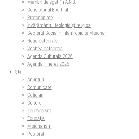
Membri delegaţi în A.N.B.
Consistoriul Eparhial
Protopopiate
Învăţământul teologic şi religios
Sectorul Social – Filantropic și Misionar
Noua catedrală
Vechea catedrală
Agenda Culturală 2026
Agenda Tineret 2026
Știri
Anunțuri
Comunicate
Cotidian
Cultural
Ecumenism
Educație
Misionarism
Pastoral