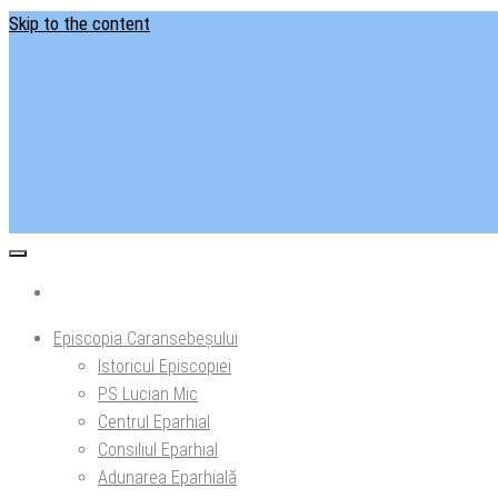
Skip to the content
Situl ofi
Ep
Episcopia Caransebeșului
Istoricul Episcopiei
PS Lucian Mic
Centrul Eparhial
Consiliul Eparhial
Adunarea Eparhială