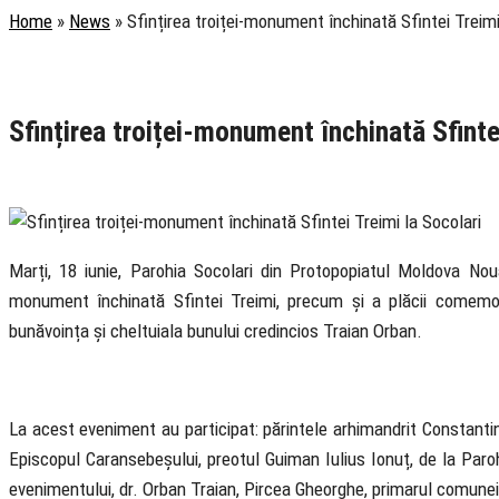
Home
»
News
»
Sfințirea troiței-monument închinată Sfintei Treimi
Rubrica
Pastoral
Știri
Sfințirea troiței-monument închinată Sfinte
19 June 2019
Marți, 18 iunie, Parohia Socolari din Protopopiatul Moldova Nou
monument închinată Sfintei Treimi, precum și a plăcii comemorati
bunăvoința și cheltuiala bunului credincios Traian Orban.
La acest eveniment au participat: părintele arhimandrit Constantin 
Episcopul Caransebeșului, preotul Guiman Iulius Ionuț, de la Paroh
evenimentului, dr. Orban Traian, Pircea Gheorghe, primarul comunei 