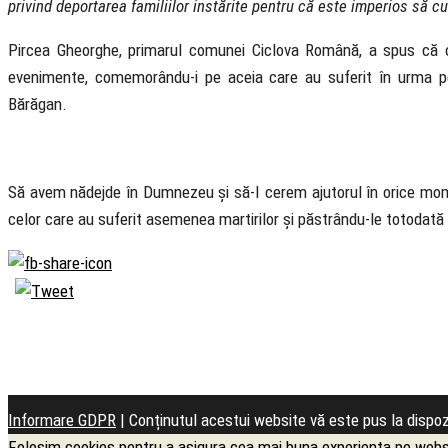
privind deportarea familiilor instărite pentru că este imperios să
Pircea Gheorghe, primarul comunei Ciclova Română, a spus că 
evenimente, comemorându-i pe aceia care au suferit în urma pers
Bărăgan.
Să avem nădejde în Dumnezeu și să-I cerem ajutorul în orice mome
celor care au suferit asemenea martirilor și păstrându-le totodată 
Biserica Ortodoxă
Română
Seminarul Teologic
Informare GDPR
| Conținutul acestui website vă este pus la dispo
Folosim cookies pentru a asigura cea mai buna experienta pe websit