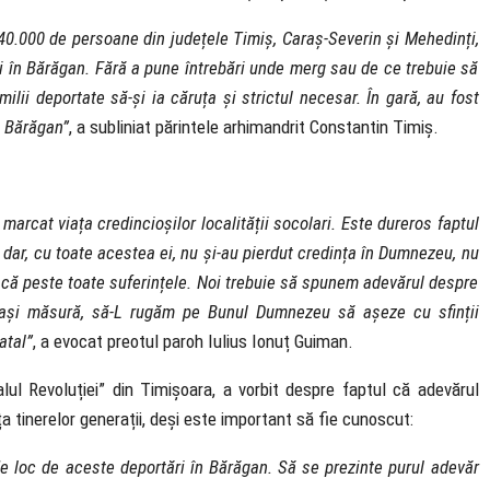
40.000 de persoane din județele Timiș, Caraș-Severin și Mehedinți,
ți în Bărăgan. Fără a pune întrebări unde merg sau de ce trebuie să
ilii deportate să-și ia căruța și strictul necesar. În gară, au fost
n Bărăgan”
, a subliniat părintele arhimandrit Constantin Timiș.
marcat viața credincioșilor localității socolari. Este dureros faptul
 dar, cu toate acestea ei, nu și-au pierdut credința în Dumnezeu, nu
acă peste toate suferințele. Noi trebuie să spunem adevărul despre
ceeași măsură, să-L rugăm pe Bunul Dumnezeu să așeze cu sfinții
atal”
, a evocat preotul paroh Iulius Ionuț Guiman.
lul Revoluției” din Timișoara, a vorbit despre faptul că adevărul
ța tinerelor generații, deși este important să fie cunoscut:
e loc de aceste deportări în Bărăgan. Să se prezinte purul adevăr