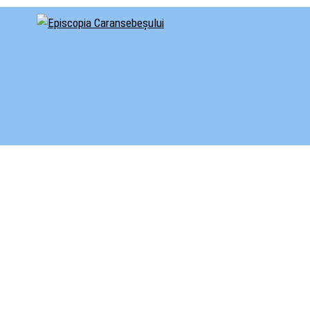
cial al Episcopiei Caransebeșului
iscopia Caransebeșului