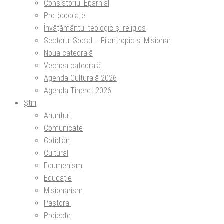
Consistoriul Eparhial
Protopopiate
Învăţământul teologic şi religios
Sectorul Social – Filantropic și Misionar
Noua catedrală
Vechea catedrală
Agenda Culturală 2026
Agenda Tineret 2026
Știri
Anunțuri
Comunicate
Cotidian
Cultural
Ecumenism
Educație
Misionarism
Pastoral
Proiecte