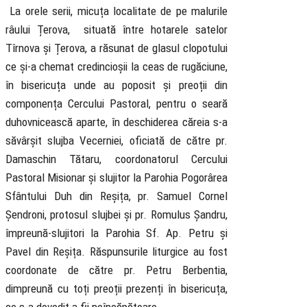
La orele serii, micuța localitate de pe malurile
râului Țerova, situată între hotarele satelor
Tîrnova și Țerova, a răsunat de glasul clopotului
ce și-a chemat credincioșii la ceas de rugăciune,
în bisericuța unde au poposit și preoții din
componența Cercului Pastoral, pentru o seară
duhovnicească aparte, în deschiderea căreia s-a
săvârșit slujba Vecerniei, oficiată de către pr.
Damaschin Tătaru, coordonatorul Cercului
Pastoral Misionar și slujitor la Parohia Pogorârea
Sfântului Duh din Reșița, pr. Samuel Cornel
Șendroni, protosul slujbei și pr. Romulus Șandru,
împreună-slujitori la Parohia Sf. Ap. Petru și
Pavel din Reșița. Răspunsurile liturgice au fost
coordonate de către pr. Petru Berbentia,
dimpreună cu toți preoții prezenți în bisericuța,