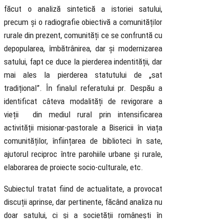
făcut o analiză sintetică a istoriei satului,
precum și o radiografie obiectivă a comunităților
rurale din prezent, comunități ce se confruntă cu
depopularea, îmbătrânirea, dar și modernizarea
satului, fapt ce duce la pierderea indentității, dar
mai ales la pierderea statutului de „sat
tradițional”. În finalul referatului pr. Despău a
identificat câteva modalități de revigorare a
vieții din mediul rural prin intensificarea
activității misionar-pastorale a Bisericii în viața
comunităților, înființarea de biblioteci în sate,
ajutorul reciproc între parohiile urbane și rurale,
elaborarea de proiecte socio-culturale, etc.
Subiectul tratat fiind de actualitate, a provocat
discuții aprinse, dar pertinente, făcând analiza nu
doar satului, ci și a societății românești în