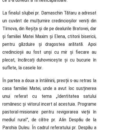
ce s-a dovedit a fii neîncăpătoare.
La finalul slujbei pr. Damaschin Tătaru a adresat
un cuvânt de mulțumire credincioșilor veniți din
Tîrnova, din Reșița și de pe dealurile Bratovei, dar
și familiei Matei Maxim și Elena, ctitorii bisericii,
pentru găzduire și dragostea arătată. Apoi
credincioșii au fost unși cu mir și fiecare au
plecat, încărcați duhovnicește și cu bucurie în
suflete, la casele lor.
În partea a doua a întâlnirii, preoții s-au retras la
casa familiei Matei, unde a avut loc susținerea
unui referat cu tema „Identitatea satului
românesc și viitorul incert al acestuia. Programe
pastoral-misionare pentru revigorarea vieții în
mediul rural”, de către pr. Alin Despău de la
Parohia Duleu. În cadrul referatului pr. Despău a