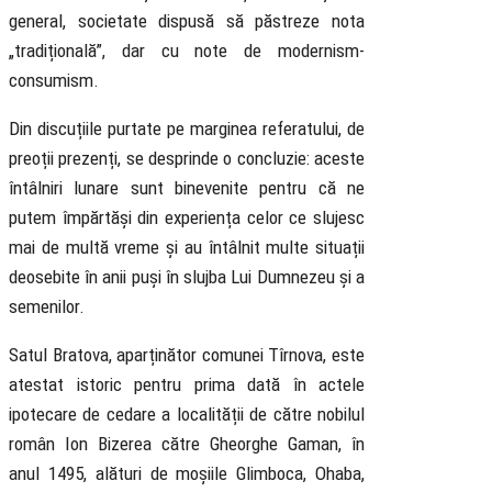
general, societate dispusă să păstreze nota
„tradițională”, dar cu note de modernism-
consumism.
Din discuțiile purtate pe marginea referatului, de
preoții prezenți, se desprinde o concluzie: aceste
întâlniri lunare sunt binevenite pentru că ne
putem împărtăși din experiența celor ce slujesc
mai de multă vreme și au întâlnit multe situații
deosebite în anii puși în slujba Lui Dumnezeu și a
semenilor.
Satul Bratova, aparținător comunei Tîrnova, este
atestat istoric pentru prima dată în actele
ipotecare de cedare a localității de către nobilul
român Ion Bizerea către Gheorghe Gaman, în
anul 1495, alături de moșiile Glimboca, Ohaba,