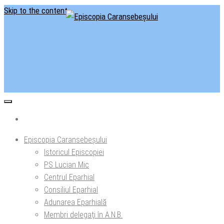
Skip to the content
Situl oficial al Episcopiei Caransebeșului
Episcopia Caransebeșului
Episcopia Caransebeșului
Istoricul Episcopiei
PS Lucian Mic
Centrul Eparhial
Consiliul Eparhial
Adunarea Eparhială
Membri delegaţi în A.N.B.