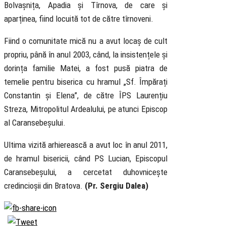
Bolvașnița, Apadia și Tîrnova, de care și
aparținea, fiind locuită tot de către tîrnoveni.
Fiind o comunitate mică nu a avut locaș de cult
propriu, până în anul 2003, când, la insistențele și
dorința familie Matei, a fost pusă piatra de
temelie pentru biserica cu hramul „Sf. Împărați
Constantin și Elena”, de către ÎPS Laurențiu
Streza, Mitropolitul Ardealului, pe atunci Episcop
al Caransebeșului.
Ultima vizită arhierească a avut loc în anul 2011,
de hramul bisericii, când PS Lucian, Episcopul
Caransebeșului, a cercetat duhovnicește
credincioșii din Bratova.
(Pr. Sergiu Dalea)