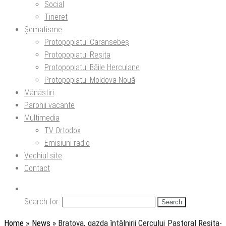
Social
Tineret
Șematisme
Protopopiatul Caransebeș
Protopopiatul Reșița
Protopopiatul Băile Herculane
Protopopiatul Moldova Nouă
Mănăstiri
Parohii vacante
Multimedia
TV Ortodox
Emisiuni radio
Vechiul site
Contact
Search for:
Home
»
News
»
Bratova, gazda întâlnirii Cercului Pastoral Reșița-