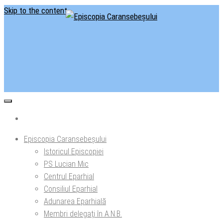
Skip to the content
Situl oficial al Episcopiei Caransebeșului
Episcopia Caransebeșului
Episcopia Caransebeșului
Istoricul Episcopiei
PS Lucian Mic
Centrul Eparhial
Consiliul Eparhial
Adunarea Eparhială
Membri delegaţi în A.N.B.