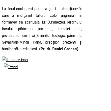
La final noul preot paroh a ținut o alocuțiune în
care a mulțumit tuturor celor angrenați în
formarea sa spirituală: lui Dumnezeu, ierarhului
locului, părintelui protopop, familiei sale,
profesorilor din învățământul teologic, părintelui
Sevastian-Mihail Pană, preoților prezenți și
bunilor săi credincioși.
(Pr. dr. Daniel Crecan)
Biserica
Ortodoxă
Română
Seminarul