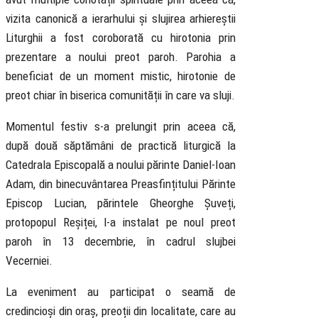
vizita canonică a ierarhului și slujirea arhiereștii
Liturghii a fost coroborată cu hirotonia prin
prezentare a noului preot paroh. Parohia a
beneficiat de un moment mistic, hirotonie de
preot chiar în biserica comunității în care va sluji.
Momentul festiv s-a prelungit prin aceea că,
după două săptămâni de practică liturgică la
Catedrala Episcopală a noului părinte Daniel-Ioan
Adam, din binecuvântarea Preasfințitului Părinte
Episcop Lucian, părintele Gheorghe Șuveți,
protopopul Reșiței, l-a instalat pe noul preot
paroh în 13 decembrie, în cadrul slujbei
Vecerniei.
La eveniment au participat o seamă de
credincioși din oraș, preoții din localitate, care au