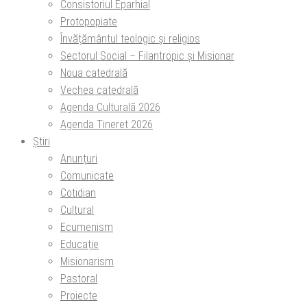
Consistoriul Eparhial
Protopopiate
Învăţământul teologic şi religios
Sectorul Social – Filantropic și Misionar
Noua catedrală
Vechea catedrală
Agenda Culturală 2026
Agenda Tineret 2026
Știri
Anunțuri
Comunicate
Cotidian
Cultural
Ecumenism
Educație
Misionarism
Pastoral
Proiecte