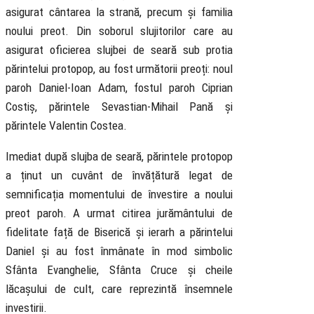
asigurat cântarea la strană, precum și familia
noului preot. Din soborul slujitorilor care au
asigurat oficierea slujbei de seară sub protia
părintelui protopop, au fost următorii preoți: noul
paroh Daniel-Ioan Adam, fostul paroh Ciprian
Costiș, părintele Sevastian-Mihail Pană și
părintele Valentin Costea.
Imediat după slujba de seară, părintele protopop
a ținut un cuvânt de învățătură legat de
semnificația momentului de învestire a noului
preot paroh. A urmat citirea jurământului de
fidelitate față de Biserică și ierarh a părintelui
Daniel și au fost înmânate în mod simbolic
Sfânta Evanghelie, Sfânta Cruce și cheile
lăcașului de cult, care reprezintă însemnele
investirii.