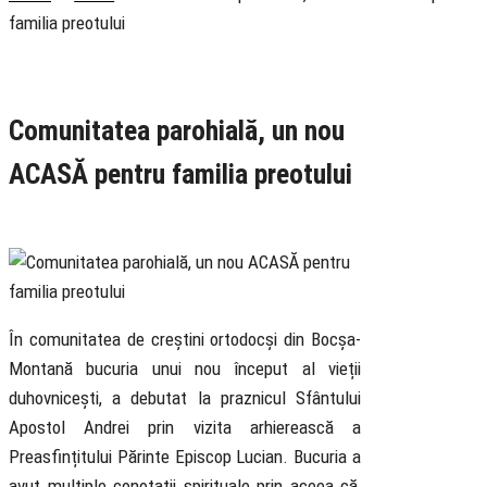
familia preotului
Rubrica
Pastoral
Știri
Comunitatea parohială, un nou
ACASĂ pentru familia preotului
17 December 2020
În comunitatea de creștini ortodocși din Bocșa-
Montană bucuria unui nou început al vieții
duhovnicești, a debutat la praznicul Sfântului
Apostol Andrei prin vizita arhierească a
Preasfințitului Părinte Episcop Lucian. Bucuria a
avut multiple conotații spirituale prin aceea că,