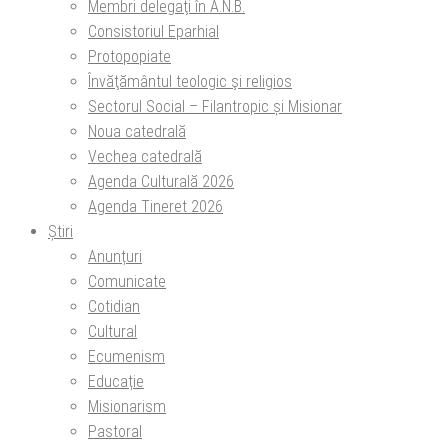
Membri delegaţi în A.N.B.
Consistoriul Eparhial
Protopopiate
Învăţământul teologic şi religios
Sectorul Social – Filantropic și Misionar
Noua catedrală
Vechea catedrală
Agenda Culturală 2026
Agenda Tineret 2026
Știri
Anunțuri
Comunicate
Cotidian
Cultural
Ecumenism
Educație
Misionarism
Pastoral