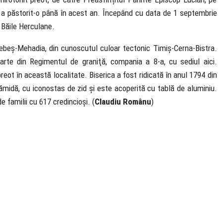
a păstorit-o până în acest an. Începând cu data de 1 septembrie
 Băile Herculane.
beș-Mehadia, din cunoscutul culoar tectonic Timiș-Cerna-Bistra.
rte din Regimentul de graniţă, compania a 8-a, cu sediul aici.
eot în această localitate. Biserica a fost ridicată în anul 1794 din
ărămidă, cu iconostas de zid și este acoperită cu tablă de aluminiu.
 familii cu 617 credincioși. (
Claudiu Românu
)