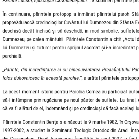
Părinte Lucian, Episcopul Caransebeșului.”
, a subliniat părintele p
În continuare, părintele protopop a înmânat părintelui paroh Sfâ
propovăduiască credincioșilor Cuvântul lui Dumnezeu din Sfânta Evang
deschisă decât închisă și să deschidă, în mod simbolic, sufletele 
Dumnezeu, pe calea mântuirii. Părintele Constantin a citit „Actul d
lui Dumnezeu și tuturor pentru sprijinul acordat și i-a încredințat pe
parohială.
„Părinte, din încredințarea și cu binecuvântarea Preasfințitului Pă
folos duhovnicesc în această parohie.”
, a arătat părintele protopop
La acest moment istoric pentru Parohia Cornea au participat autori
să-l întâmpine prin rugăciune pe noul păstor de suflete. La final, 
că va fi alături de el, îndemnând și pe credincioși să facă același l
Părintele Constantin Bența s-a născut la 9 martie 1982, în Orșova, 
1997-2002, a studiat la Seminarul Teologic Ortodox din Arad. Într
din Caransebeș. După terminarea facultății, în anul 2007, a fost 