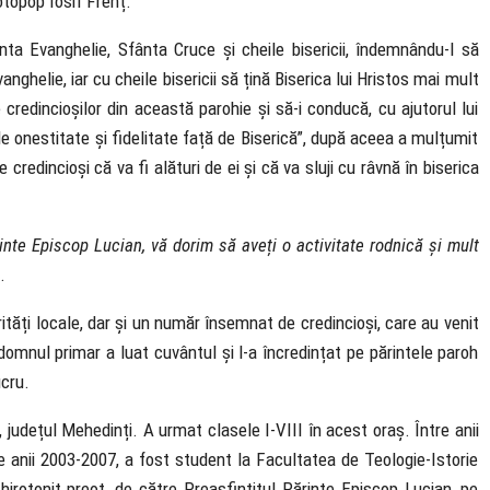
rotopop Iosif Frenț.
nta Evanghelie, Sfânta Cruce și cheile bisericii, îndemnându-l să
helie, iar cu cheile bisericii să țină Biserica lui Hristos mai mult
credincioșilor din această parohie și să-i conducă, cu ajutorul lui
e onestitate și fidelitate față de Biserică”, după aceea a mulțumit
 credincioși că va fi alături de ei și că va sluji cu râvnă în biserica
rinte Episcop Lucian, vă dorim să aveți o activitate rodnică și mult
.
tăți locale, dar și un număr însemnat de credincioși, care au venit
domnul primar a luat cuvântul și l-a încredințat pe părintele paroh
ucru.
județul Mehedinți. A urmat clasele I-VIII în acest oraș. Între anii
e anii 2003-2007, a fost student la Facultatea de Teologie-Istorie
hirotonit preot, de către Preasfințitul Părinte Episcop Lucian, pe