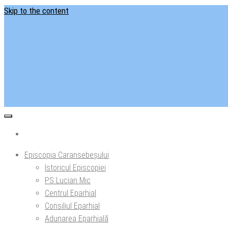
Skip to the content
Situl ofi
Ep
Episcopia Caransebeșului
Istoricul Episcopiei
PS Lucian Mic
Centrul Eparhial
Consiliul Eparhial
Adunarea Eparhială