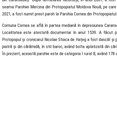
seama Parohiei Mercina din Protopopiatul Moldova Nouă, pe care 
2021, a fost numit preot paroh la Parohia Cornea din Protopopiatul
Comuna Cornea se află în partea mediană în depresiunea Caranse
Localitatea este atestată documentar în anul 1539. A făcut pa
Protopopul și cronicarul Nicolae Stoica de Hațeg a fost dascăl și pr
piatră și din cărămidă, în stil baroc, având bolta aplatizată din c
În prezent, această parohie este de categoria I rural B, având 178 de