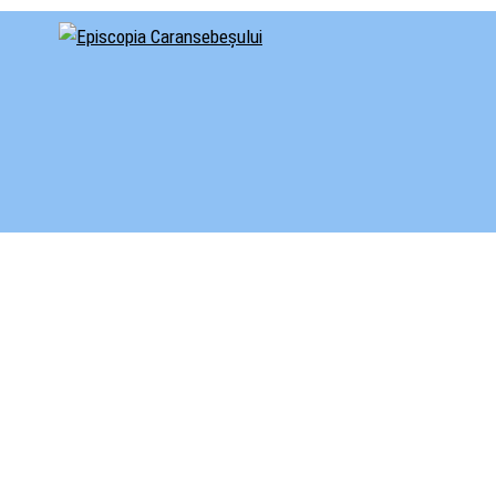
cial al Episcopiei Caransebeșului
iscopia Caransebeșului