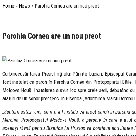
Home
»
News
»
Parohia Cornea are un nou preot
Rubrica
Pastoral
Știri
Parohia Cornea are un nou preot
5 September 2021
Cu binecuvântarea Preasfințitului Părinte Lucian, Episcopul Car
fost instalat ca paroh în Parohia Cornea din Protopopiatul Băile H
Moldova Nouă. Instalarea a avut loc spre orele serii, debutând cu s
alături de un sobor preoțesc, în Biserica „Adormirea Maicii Domnulu
„Suntem astăzi aici, pentru a-l instala ca preot paroh în parohia 
Mercina, Protopopiatul Moldova Nouă, o parohie în care a avut 
aceeași râvnă pentru Biserica lui Hristos va continua activitatea î