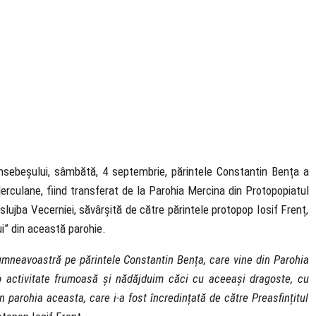
ansebeșului, sâmbătă, 4 septembrie, părintele Constantin Bența a
erculane, fiind transferat de la Parohia Mercina din Protopopiatul
lujba Vecerniei, săvârșită de către părintele protopop Iosif Frenț,
i” din această parohie.
dumneavoastră pe părintele Constantin Bența, care vine din Parohia
o activitate frumoasă și nădăjduim căci cu aceeași dragoste, cu
n parohia aceasta, care i-a fost încredințată de către Preasfințitul