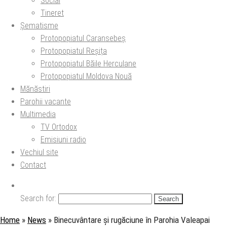
Social
Tineret
Șematisme
Protopopiatul Caransebeș
Protopopiatul Reșița
Protopopiatul Băile Herculane
Protopopiatul Moldova Nouă
Mănăstiri
Parohii vacante
Multimedia
TV Ortodox
Emisiuni radio
Vechiul site
Contact
Search for:
Home
»
News
»
Binecuvântare și rugăciune în Parohia Valeapai