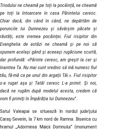
Triodului ne cheamă pe toți la pocăință, ne cheamă
pe toți la întoarcere în casa Părintelui ceresc.
Chiar dacă, din când în când, ne depărtăm de
poruncile lui Dumnezeu și săvârșim păcate și
răutăți, este vremea pocăinței. Fiul risipitor din
Evanghelia de astăzi ne cheamă şi pe noi să
spunem acelaşi gând şi aceeaşi rugăciune scurtă,
dar profundă: «Părinte ceresc, am greşit la cer şi
înaintea Ta. Nu mai sunt vrednic să mă numesc fiul
tău, fă-mă ca pe unul din argaţii Tăi.». Fiul risipitor
s-a rugat aşa şi Tatăl ceresc L-a primit. Şi noi,
dacă ne rugăm după modelul acesta, credem că
vom fi primiţi în Împărăţia lui Dumnezeu
”.
Satul Valeapai se situează în nordul judeţului
Caraş-Severin, la 7 km nord de Ramna. Biserica cu
hramul ,,Adormirea Maicii Domnului” (monument