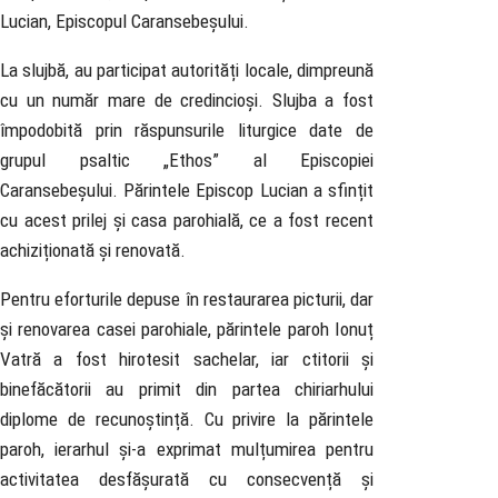
Lucian, Episcopul Caransebeșului.
La slujbă, au participat autorități locale, dimpreună
cu un număr mare de credincioși. Slujba a fost
împodobită prin răspunsurile liturgice date de
grupul psaltic „Ethos” al Episcopiei
Caransebeșului. Părintele Episcop Lucian a sfințit
cu acest prilej și casa parohială, ce a fost recent
achiziționată și renovată.
Pentru eforturile depuse în restaurarea picturii, dar
și renovarea casei parohiale, părintele paroh Ionuț
Vatră a fost hirotesit sachelar, iar ctitorii și
binefăcătorii au primit din partea chiriarhului
diplome de recunoștință. Cu privire la părintele
paroh, ierarhul și-a exprimat mulțumirea pentru
activitatea desfășurată cu consecvență și