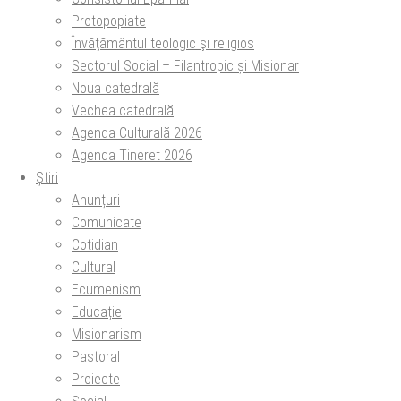
Protopopiate
Învăţământul teologic şi religios
Sectorul Social – Filantropic și Misionar
Noua catedrală
Vechea catedrală
Agenda Culturală 2026
Agenda Tineret 2026
Știri
Anunțuri
Comunicate
Cotidian
Cultural
Ecumenism
Educație
Misionarism
Pastoral
Proiecte