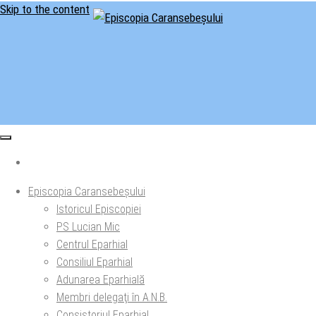
Skip to the content
Situl oficial al Episcopiei Caransebeșului
Episcopia Caransebeșului
Episcopia Caransebeșului
Istoricul Episcopiei
PS Lucian Mic
Centrul Eparhial
Consiliul Eparhial
Adunarea Eparhială
Membri delegaţi în A.N.B.
Consistoriul Eparhial