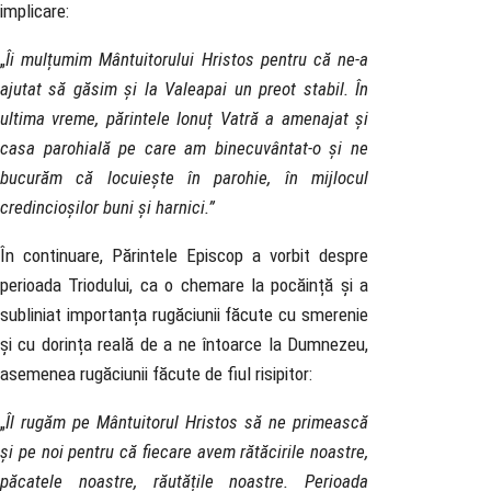
implicare:
„
Îi mulțumim Mântuitorului Hristos pentru că ne-a
ajutat să găsim și la Valeapai un preot stabil. În
ultima vreme, părintele Ionuț Vatră a amenajat și
casa parohială pe care am binecuvântat-o și ne
bucurăm că locuiește în parohie, în mijlocul
credincioșilor buni și harnici.”
În continuare, Părintele Episcop a vorbit despre
perioada Triodului, ca o chemare la pocăință și a
subliniat importanța rugăciunii făcute cu smerenie
și cu dorința reală de a ne întoarce la Dumnezeu,
asemenea rugăciunii făcute de fiul risipitor:
„
Îl rugăm pe Mântuitorul Hristos să ne primească
și pe noi pentru că fiecare avem rătăcirile noastre,
păcatele noastre, răutățile noastre. Perioada