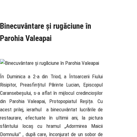
Rubrica
Pastoral
Știri
Binecuvântare și rugăciune în
Parohia Valeapai
20 February 2022
În Duminica a 2-a din Triod, a Întoarcerii Fiului
Risipitor, Preasfințitul Părinte Lucian, Episcopul
Caransebeșului, s-a aflat în mijlocul credincioșilor
din Parohia Valeapai, Protopopiatul Reșița. Cu
acest prilej, ierarhul a binecuvântat lucrările de
restaurare, efectuate în ultimii ani, la pictura
sfântului locaș cu hramul „Adormirea Maicii
Domnului” , după care, înconjurat de un sobor de