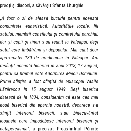
preoți și diaconi, a săvârșit Sfânta Liturghie.
„
A fost o zi de aleasă bucurie pentru această
comunitate euharistică. Autoritățile locale, fiii
satului, membrii consiliului și comitetului parohial,
dar și copii și tineri s-au reunit la Valeapai, deși
satul este îmbătrânit și depopulat. Mai sunt doar
aproximativ 130 de credincioși în Valeapai. Am
resfințit această biserică în anul 2013, 17 august,
pentru că hramul este Adormirea Maicii Domnului.
Prima sfințire a fost sfințită de episcopul Vasile
Lăzărescu în 15 august 1949. Deși biserica
datează de la 1834, considerăm că este cea mai
nouă biserică din eparhia noastră, deoarece s-a
sfințit interiorul bisericii, s-au binecuvântat
icoanele care împodobesc interiorul bisericii și
catapeteasma”,
a precizat Preasfințitul Părinte