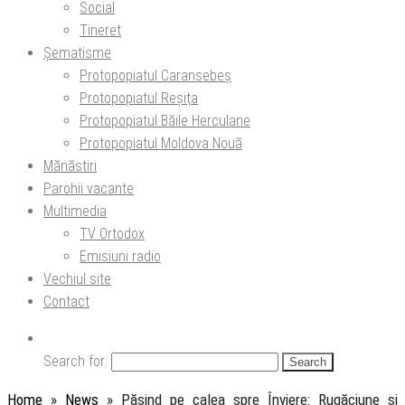
Social
Tineret
Șematisme
Protopopiatul Caransebeș
Protopopiatul Reșița
Protopopiatul Băile Herculane
Protopopiatul Moldova Nouă
Mănăstiri
Parohii vacante
Multimedia
TV Ortodox
Emisiuni radio
Vechiul site
Contact
Search for:
Home
»
News
»
Pășind pe calea spre Înviere: Rugăciune și