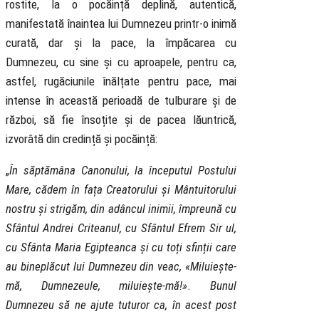
rostite, la o pocăință deplină, autentică,
manifestată înaintea lui Dumnezeu printr-o inimă
curată, dar și la pace, la împăcarea cu
Dumnezeu, cu sine și cu aproapele, pentru ca,
astfel, rugăciunile înălțate pentru pace, mai
intense în această perioadă de tulburare și de
război, să fie însoțite și de pacea lăuntrică,
izvorâtă din credință și pocăință:
„
În săptămâna Canonului, la începutul Postului
Mare, cădem în fața Creatorului și Mântuitorului
nostru și strigăm, din adâncul inimii, împreună cu
Sfântul Andrei Criteanul, cu Sfântul Efrem Sir ul,
cu Sfânta Maria Egipteanca și cu toți sfinții care
au bineplăcut lui Dumnezeu din veac, «Miluiește-
mă, Dumnezeule, miluiește-mă!»
.
Bunul
Dumnezeu să ne ajute tuturor ca, în acest post