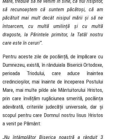
Mare, trebuie să ne venim în sine, ca fiul risipitor,
să recunoaștem că suntem păcătoși, că am
păcătuit mai mult decât nisipul mării și să ne
întoarcem, cu multă umilință și cu multă
dragoste, la Părintele primitor, la Tatăl nostru
care este în ceruri”.
Pentru aceste zile de pocăință, de împăcare cu
Dumnezeu, există, în rânduiala Bisericii Ortodoxe,
perioada Triodului, care aduce înaintea
credincioșilor, mai înainte de începerea Postului
Mare, mai multe pilde ale Mântuitorului Hristos,
prin care învățăm rugăciunea smerită, pocăința
adevărată, criteriile judecății universale, dar și
scopul pentru care Domnul nostru Iisus Hristos
a venit pe Pământ:
„
Nu întâmplător Biserica noastră a rânduit 3