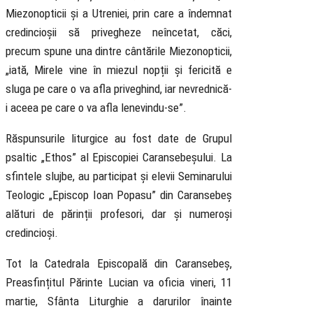
Miezonopticii și a Utreniei, prin care a îndemnat
credincioșii să privegheze neîncetat, căci,
precum spune una dintre cântările Miezonopticii,
„iată, Mirele vine în miezul nopții și fericită e
sluga pe care o va afla priveghind, iar nevrednică-
i aceea pe care o va afla lenevindu-se”.
Răspunsurile liturgice au fost date de Grupul
psaltic „Ethos” al Episcopiei Caransebeșului. La
sfintele slujbe, au participat și elevii Seminarului
Teologic „Episcop Ioan Popasu” din Caransebeș
alături de părinții profesori, dar și numeroși
credincioși.
Tot la Catedrala Episcopală din Caransebeș,
Preasfințitul Părinte Lucian va oficia vineri, 11
martie, Sfânta Liturghie a darurilor înainte