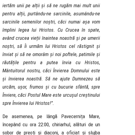
iertăm unii pe alții și să ne rugăm mai mult unii
pentru alții, purtându-ne sarcinile, asumându-ne
sarcinile semenilor noștri, căci numai așa vom
împlini legea lui Hristos. Cu Crucea în spate,
având crucea vieții înaintea noastră și pe umerii
noștri, să Îi urmăm lui Hristos cel răstignit și
înviat și să ne omorâm și noi poftele, patimile și
răutățile pentru a putea învia cu Hristos,
Mântuitorul nostru, căci Învierea Domnului este
și învierea noastră. Să ne ajute Dumnezeu să
urcăm, ușor, frumos și cu bucurie sfântă, spre
Înviere, căci Postul Mare este urcușul creștinului
spre Învierea lui Hristos!”.
De asemenea, pe lângă Pavecernița Mare,
începând cu ora 22:00, chiriarhul, alături de un
sobor de preoți și diaconi, a oficiat și slujba