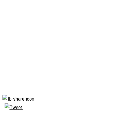
Biserica
Ortodoxă
Română