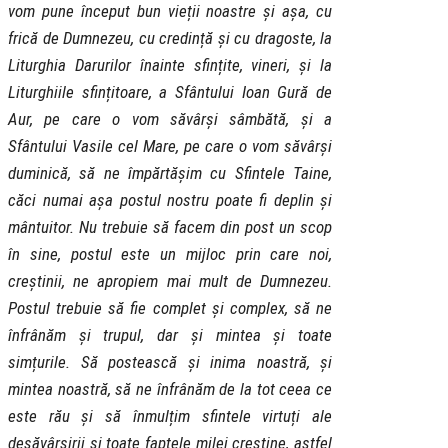
vom pune început bun vieții noastre și așa, cu
frică de Dumnezeu, cu credință și cu dragoste, la
Liturghia Darurilor înainte sfințite, vineri, și la
Liturghiile sfințitoare, a Sfântului Ioan Gură de
Aur, pe care o vom săvârși sâmbătă, și a
Sfântului Vasile cel Mare, pe care o vom săvârși
duminică, să ne împărtășim cu Sfintele Taine,
căci numai așa postul nostru poate fi deplin și
mântuitor. Nu trebuie să facem din post un scop
în sine, postul este un mijloc prin care noi,
creștinii, ne apropiem mai mult de Dumnezeu.
Postul trebuie să fie complet și complex, să ne
înfrânăm și trupul, dar și mintea și toate
simțurile. Să postească și inima noastră, și
mintea noastră, să ne înfrânăm de la tot ceea ce
este rău și să înmulțim sfintele virtuți ale
desăvârșirii și toate faptele milei creștine, astfel