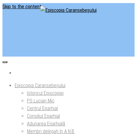
Skip to the content
Situl oficial al Episcopiei Caransebeșului
Episcopia Caransebeșului
Episcopia Caransebeșului
Istoricul Episcopiei
PS Lucian Mic
Centrul Eparhial
Consiliul Eparhial
Adunarea Eparhială
Membri delegaţi în A.N.B.