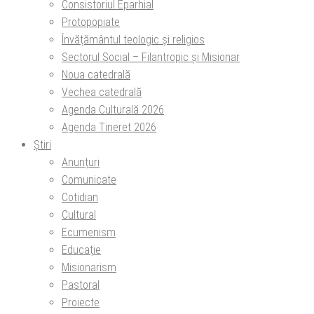
Consistoriul Eparhial
Protopopiate
Învăţământul teologic şi religios
Sectorul Social – Filantropic și Misionar
Noua catedrală
Vechea catedrală
Agenda Culturală 2026
Agenda Tineret 2026
Știri
Anunțuri
Comunicate
Cotidian
Cultural
Ecumenism
Educație
Misionarism
Pastoral
Proiecte