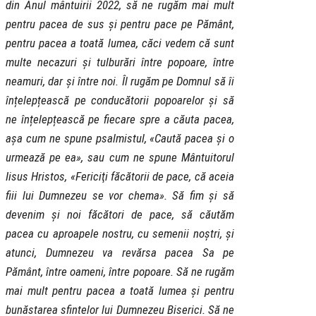
din Anul mântuirii 2022, să ne rugăm mai mult
pentru pacea de sus și pentru pace pe Pământ,
pentru pacea a toată lumea, căci vedem că sunt
multe necazuri și tulburări între popoare, între
neamuri, dar și între noi. Îl rugăm pe Domnul să îi
înțelepțească pe conducătorii popoarelor și să
ne înțelepțească pe fiecare spre a căuta pacea,
așa cum ne spune psalmistul, «Caută pacea și o
urmează pe ea», sau cum ne spune Mântuitorul
Iisus Hristos, «Fericiţi făcătorii de pace, că aceia
fiii lui Dumnezeu se vor chema». Să fim și să
devenim și noi făcători de pace, să căutăm
pacea cu aproapele nostru, cu semenii noștri, și
atunci, Dumnezeu va revărsa pacea Sa pe
Pământ, între oameni, între popoare. Să ne rugăm
mai mult pentru pacea a toată lumea și pentru
bunăstarea sfintelor lui Dumnezeu Biserici. Să ne