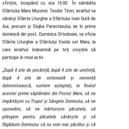
sfințite, începând cu ora 16:00. În sâmbăta
Sfântului Mare Mucenic Teodor Tiron, ierarhul va
săvârși Sfânta Liturghie a Sfântului Ioan Gură de
Aur, precum și Slujba Parastasului, iar în prima
duminică din post, Duminica Ortodoxiei, va oficia
Sfânta Liturghie a Sfântului Vasile cel Mare, la
care ierarhul îndeamnă pe toți creștinii să
participe în mod activ.
„
După 4 zile de pocăință, după 4 zile de umilință,
după 4 zile de osteneală și nevoință
duhovnicească, suntem așteptați, la finalul
acestei prime săptămâni din Postul Mare, să ne
împărtășim cu Trupul și Sângele Domnului, să ne
spovedim, să ne mărturisim păcatele, să
plângem pentru păcatele săvârșite și să
făgăduim Domnului că nu vom mai păcătui și că