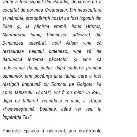
vechi a fost izgonit din Paradis, deoarece nu a
ascultat de porunca Creatorului. Din neascultare
și mândrie, protopărinții noștri au fost izgoniți din
Eden și, la plinirea vremii, Iisus Hristos,
Mântuitorul lumii, Dumnezeu adevărat din
Dumnezeu adevărat, noul Adam vine să
restaureze neamul omenesc, vine să ne
dăruiască iertarea păcatelor și vine să
redeschidă Raiul, închis după căderea primilor
oamenilor, prin pocăința unui tâlhar, care a fost
răstignit împreună cu Domnul pe Golgota. I-a
spus tâlharului «Astăzi, vei fi cu mine în Rai»,
după ce tâlharul, venindu-și în sine, a strigat
«Pomenește-mă, Doamne, când vei veni în
Împărăția Ta»”.
Părintele Episcop a îndemnat, prin învățăturile