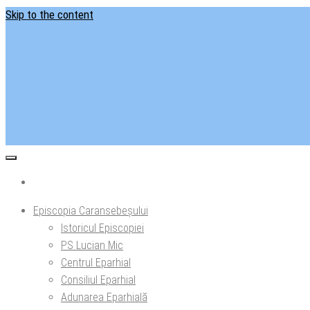
Skip to the content
Situl ofi
Ep
Episcopia Caransebeșului
Istoricul Episcopiei
PS Lucian Mic
Centrul Eparhial
Consiliul Eparhial
Adunarea Eparhială