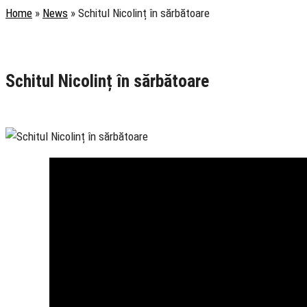
Home
»
News
»
Schitul Nicolinț în sărbătoare
Rubrica
Slujire
TV Ortodox
Schitul Nicolinț în sărbătoare
28 March 2019