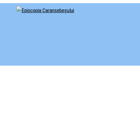
cial al Episcopiei Caransebeșului
iscopia Caransebeșului