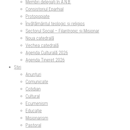
Membri delegaţi în A.N.B.
Consistoriul Eparhial
Protopopiate
Învăţământul teologic şi religios
Sectorul Social – Filantropic și Misionar
Noua catedrală
Vechea catedrală
Agenda Culturală 2026
Agenda Tineret 2026
Știri
Anunțuri
Comunicate
Cotidian
Cultural
Ecumenism
Educație
Misionarism
Pastoral