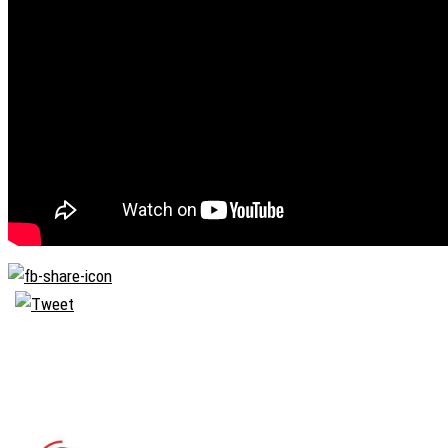
Biserica
Ortodoxă
Română