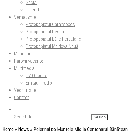
Social
Tineret
Șematisme
Protopopiatul Caransebeș
Protopopiatul Reșița
Protopopiatul Băile Herculane
Protopopiatul Moldova Nouă
Mănăstiri
Parohii vacante
Multimedia
TV Ortodox
Emisiuni radio
Vechiul site
Contact
Search for:
Home
»
News
»
Pelerinaj pe Muntele Mic la Centenarul Bănățean