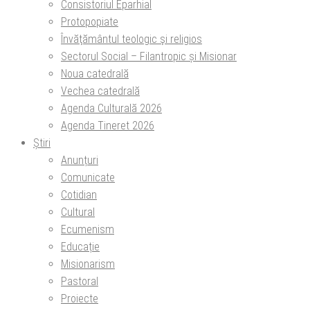
Consistoriul Eparhial
Protopopiate
Învăţământul teologic şi religios
Sectorul Social – Filantropic și Misionar
Noua catedrală
Vechea catedrală
Agenda Culturală 2026
Agenda Tineret 2026
Știri
Anunțuri
Comunicate
Cotidian
Cultural
Ecumenism
Educație
Misionarism
Pastoral
Proiecte