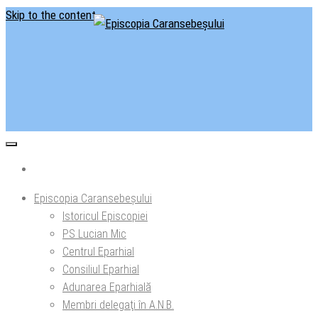
Skip to the content
Situl oficial al Episcopiei Caransebeșului
Episcopia Caransebeșului
Episcopia Caransebeșului
Istoricul Episcopiei
PS Lucian Mic
Centrul Eparhial
Consiliul Eparhial
Adunarea Eparhială
Membri delegaţi în A.N.B.