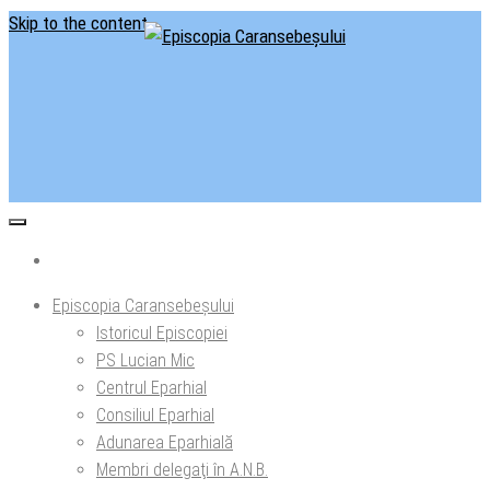
Skip to the content
Situl oficial al Episcopiei Caransebeșului
Episcopia Caransebeșului
Episcopia Caransebeșului
Istoricul Episcopiei
PS Lucian Mic
Centrul Eparhial
Consiliul Eparhial
Adunarea Eparhială
Membri delegaţi în A.N.B.