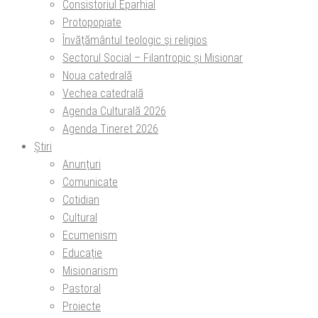
Consistoriul Eparhial
Protopopiate
Învăţământul teologic şi religios
Sectorul Social – Filantropic și Misionar
Noua catedrală
Vechea catedrală
Agenda Culturală 2026
Agenda Tineret 2026
Știri
Anunțuri
Comunicate
Cotidian
Cultural
Ecumenism
Educație
Misionarism
Pastoral
Proiecte