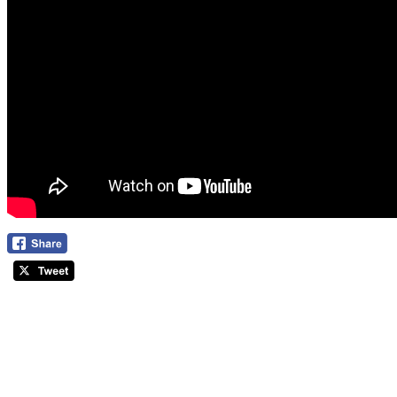
Biserica
Ortodoxă
Română