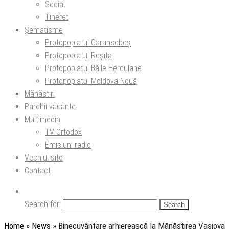
Social
Tineret
Șematisme
Protopopiatul Caransebeș
Protopopiatul Reșița
Protopopiatul Băile Herculane
Protopopiatul Moldova Nouă
Mănăstiri
Parohii vacante
Multimedia
TV Ortodox
Emisiuni radio
Vechiul site
Contact
Search for:
Home
»
News
»
Binecuvântare arhierească la Mănăstirea Vasiova