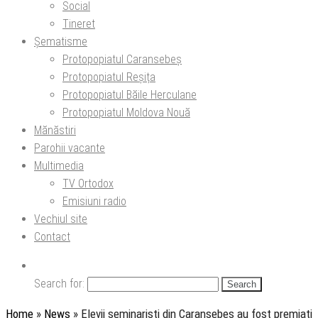
Social
Tineret
Șematisme
Protopopiatul Caransebeș
Protopopiatul Reșița
Protopopiatul Băile Herculane
Protopopiatul Moldova Nouă
Mănăstiri
Parohii vacante
Multimedia
TV Ortodox
Emisiuni radio
Vechiul site
Contact
Search for:
Home
»
News
»
Elevii seminariști din Caransebeș au fost premiați