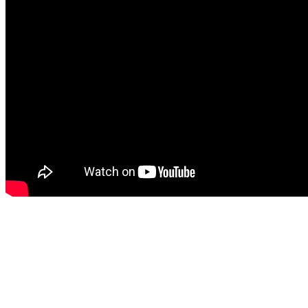
Biserica
Ortodoxă
Română