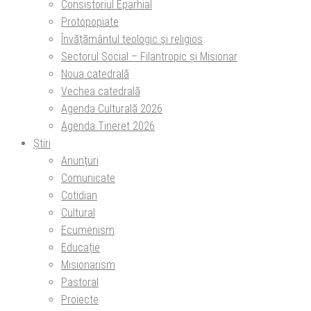
Consistoriul Eparhial
Protopopiate
Învăţământul teologic şi religios
Sectorul Social – Filantropic și Misionar
Noua catedrală
Vechea catedrală
Agenda Culturală 2026
Agenda Tineret 2026
Știri
Anunțuri
Comunicate
Cotidian
Cultural
Ecumenism
Educație
Misionarism
Pastoral
Proiecte