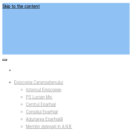
Skip to the content
Situl oficial al Episcopiei Caransebeșului
Episcopia Caransebeșului
Episcopia Caransebeșului
Istoricul Episcopiei
PS Lucian Mic
Centrul Eparhial
Consiliul Eparhial
Adunarea Eparhială
Membri delegaţi în A.N.B.