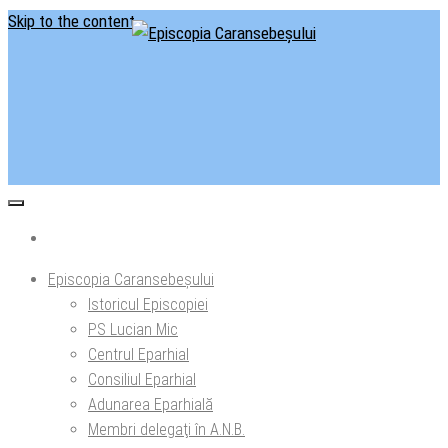
Skip to the content
Situl oficial al Episcopiei Caransebeșului
Episcopia Caransebeșului
Episcopia Caransebeșului
Istoricul Episcopiei
PS Lucian Mic
Centrul Eparhial
Consiliul Eparhial
Adunarea Eparhială
Membri delegaţi în A.N.B.