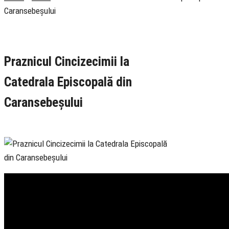
Caransebeșului
Rubrica
Slujire
TV Ortodox
Praznicul Cincizecimii la
Catedrala Episcopală din
Caransebeșului
8 June 2025