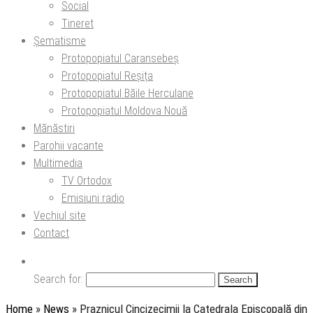
Social
Tineret
Șematisme
Protopopiatul Caransebeș
Protopopiatul Reșița
Protopopiatul Băile Herculane
Protopopiatul Moldova Nouă
Mănăstiri
Parohii vacante
Multimedia
TV Ortodox
Emisiuni radio
Vechiul site
Contact
Search for:
Home
»
News
»
Praznicul Cincizecimii la Catedrala Episcopală din