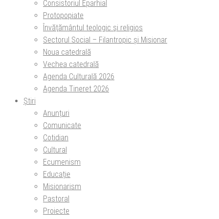
Consistoriul Eparhial
Protopopiate
Învăţământul teologic şi religios
Sectorul Social – Filantropic și Misionar
Noua catedrală
Vechea catedrală
Agenda Culturală 2026
Agenda Tineret 2026
Știri
Anunțuri
Comunicate
Cotidian
Cultural
Ecumenism
Educație
Misionarism
Pastoral
Proiecte