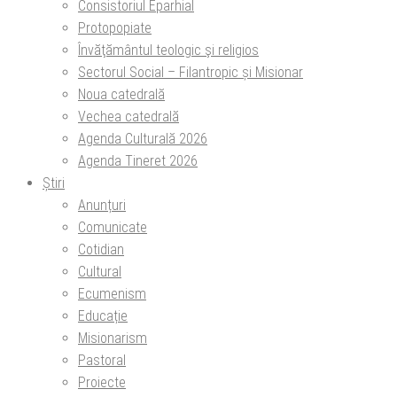
Consistoriul Eparhial
Protopopiate
Învăţământul teologic şi religios
Sectorul Social – Filantropic și Misionar
Noua catedrală
Vechea catedrală
Agenda Culturală 2026
Agenda Tineret 2026
Știri
Anunțuri
Comunicate
Cotidian
Cultural
Ecumenism
Educație
Misionarism
Pastoral
Proiecte