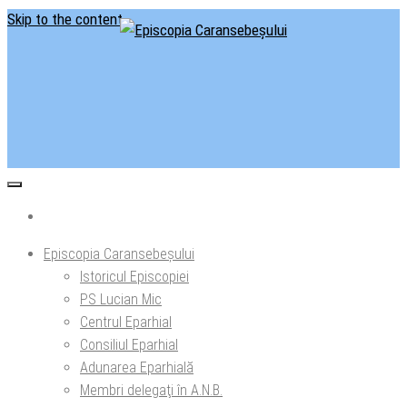
Skip to the content
Situl oficial al Episcopiei Caransebeșului
Episcopia Caransebeșului
Episcopia Caransebeșului
Istoricul Episcopiei
PS Lucian Mic
Centrul Eparhial
Consiliul Eparhial
Adunarea Eparhială
Membri delegaţi în A.N.B.