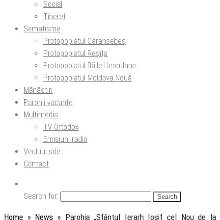
Social
Tineret
Șematisme
Protopopiatul Caransebeș
Protopopiatul Reșița
Protopopiatul Băile Herculane
Protopopiatul Moldova Nouă
Mănăstiri
Parohii vacante
Multimedia
TV Ortodox
Emisiuni radio
Vechiul site
Contact
Search for:
Home
»
News
»
Parohia „Sfântul Ierarh Iosif cel Nou de la