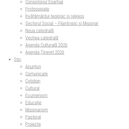
Consistoriul Eparhial
Protopopiate
Învăţământul teologic şi religios
Sectorul Social – Filantropic și Misionar
Noua catedrală
Vechea catedrală
Agenda Culturală 2026
Agenda Tineret 2026
Știri
Anunțuri
Comunicate
Cotidian
Cultural
Ecumenism
Educație
Misionarism
Pastoral
Proiecte