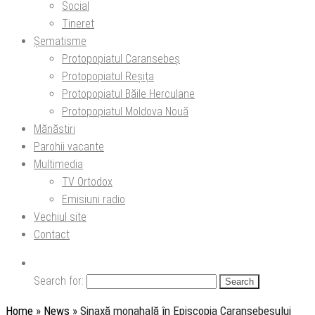
Social
Tineret
Șematisme
Protopopiatul Caransebeș
Protopopiatul Reșița
Protopopiatul Băile Herculane
Protopopiatul Moldova Nouă
Mănăstiri
Parohii vacante
Multimedia
TV Ortodox
Emisiuni radio
Vechiul site
Contact
Search for:
Home
»
News
»
Sinaxă monahală în Episcopia Caransebeșului