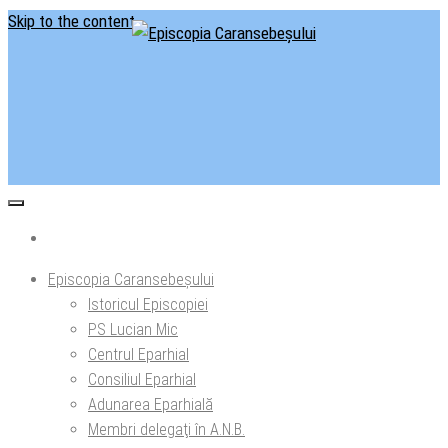
Skip to the content
Situl oficial al Episcopiei Caransebeșului
Episcopia Caransebeșului
Episcopia Caransebeșului
Istoricul Episcopiei
PS Lucian Mic
Centrul Eparhial
Consiliul Eparhial
Adunarea Eparhială
Membri delegaţi în A.N.B.