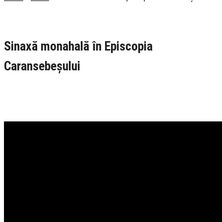
Rubrica
Actualitate
TV Ortodox
Sinaxă monahală în Episcopia
Caransebeșului
20 March 2026