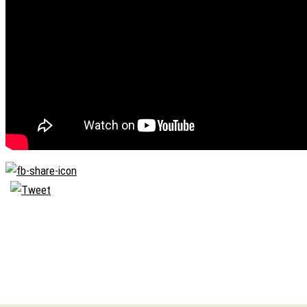
Biserica
Ortodoxă
Română
Seminarul