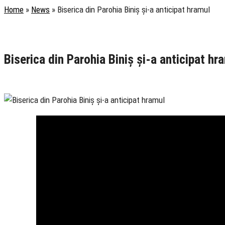
Home
»
News
»
Biserica din Parohia Biniș și-a anticipat hramul
Rubrica
Slujire
TV Ortodox
Biserica din Parohia Biniș și-a anticipat hr
29 June 2026