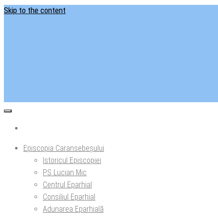
Skip to the content
Situl ofi
Ep
Episcopia Caransebeșului
Istoricul Episcopiei
PS Lucian Mic
Centrul Eparhial
Consiliul Eparhial
Adunarea Eparhială