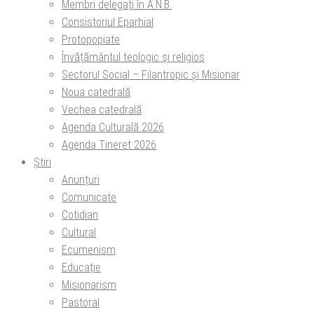
Membri delegaţi în A.N.B.
Consistoriul Eparhial
Protopopiate
Învăţământul teologic şi religios
Sectorul Social – Filantropic și Misionar
Noua catedrală
Vechea catedrală
Agenda Culturală 2026
Agenda Tineret 2026
Știri
Anunțuri
Comunicate
Cotidian
Cultural
Ecumenism
Educație
Misionarism
Pastoral