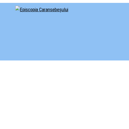
cial al Episcopiei Caransebeșului
iscopia Caransebeșului