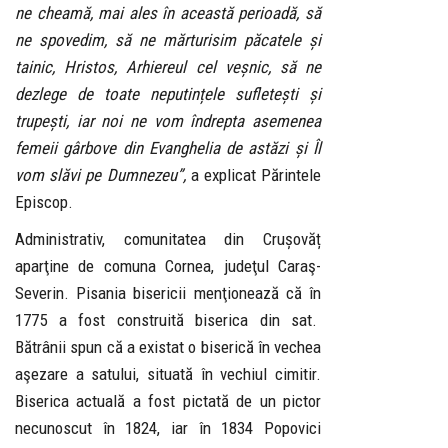
ne cheamă, mai ales în această perioadă, să
ne spovedim, să ne mărturisim păcatele și
tainic, Hristos, Arhiereul cel veșnic, să ne
dezlege de toate neputințele sufletești și
trupești, iar noi ne vom îndrepta asemenea
femeii gârbove din Evanghelia de astăzi și Îl
vom slăvi pe Dumnezeu”,
a explicat Părintele
Episcop.
Administrativ, comunitatea din Crușovăț
aparţine de comuna Cornea, judeţul Caraş-
Severin. Pisania bisericii menţionează că în
1775 a fost construită biserica din sat.
Bătrânii spun că a existat o biserică în vechea
aşezare a satului, situată în vechiul cimitir.
Biserica actuală a fost pictată de un pictor
necunoscut în 1824, iar în 1834 Popovici