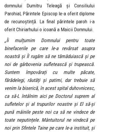
domnului Dumitru Teleagă și Consiliului
Parohial, Părintele Episcop le-a oferit diplome
de recunoștință. La final părintele paroh i-a
oferit Chiriarhului o icoană a Maicii Domnului.
„Îi mulțumim Domnului pentru toate
binefacerile pe care le-a revărsat asupra
noastră și Îl rugăm să ne tămăduiască și pe
noi de gârbovenia sufletească și trupească.
Suntem împovărați cu multe păcate,
fărădelegi, răutăți și patimi, dar trebuie să
venim la biserică, în acest spital duhovnicesc,
ca să-L întâlnim aici pe Doctorul suprem al
sufletelor și al trupurilor noastre și El să-și
pună mâinile peste noi ca să ne vindece de
toate neputințele. Mântuitorul ne vindecă pe
noi prin Sfintele Taine pe care le-a instituit, și