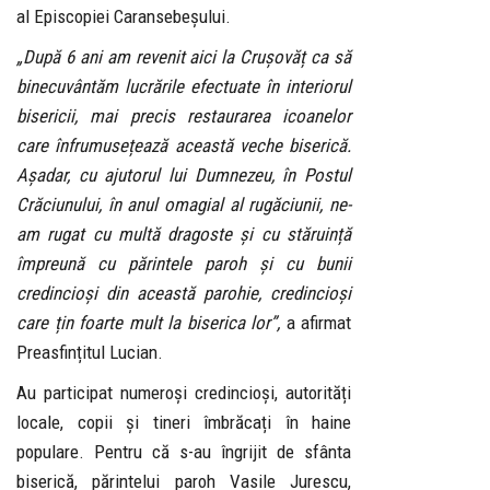
al Episcopiei Caransebeșului.
„După 6 ani am revenit aici la Crușovăț ca să
binecuvântăm lucrările efectuate în interiorul
bisericii, mai precis restaurarea icoanelor
care înfrumusețează această veche biserică.
Așadar, cu ajutorul lui Dumnezeu, în Postul
Crăciunului, în anul omagial al rugăciunii, ne-
am rugat cu multă dragoste și cu stăruință
împreună cu părintele paroh și cu bunii
credincioși din această parohie, credincioși
care țin foarte mult la biserica lor”,
a afirmat
Preasfințitul Lucian.
Au participat numeroși credincioși, autorități
locale, copii și tineri îmbrăcați în haine
populare. Pentru că s-au îngrijit de sfânta
biserică, părintelui paroh Vasile Jurescu,