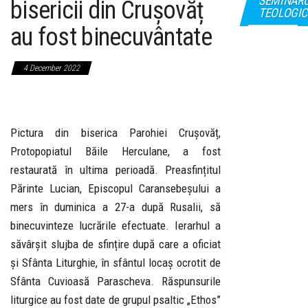
SEMINAR
bisericii din Crușovăț
TEOLOGIC
au fost binecuvântate
4 December 2022
Pictura din biserica Parohiei Crușovăț,
Protopopiatul Băile Herculane, a fost
restaurată în ultima perioadă. Preasfințitul
Părinte Lucian, Episcopul Caransebeșului a
mers în duminica a 27-a după Rusalii, să
binecuvinteze lucrările efectuate. Ierarhul a
săvârșit slujba de sfințire după care a oficiat
și Sfânta Liturghie, în sfântul locaș ocrotit de
Sfânta Cuvioasă Parascheva. Răspunsurile
liturgice au fost date de grupul psaltic „Ethos”