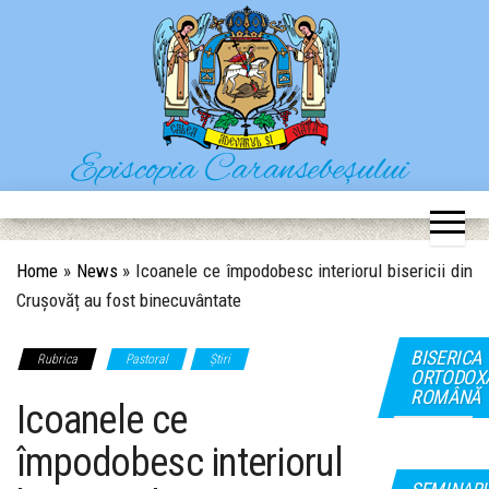
Skip
to
the
content
Episcopia Caransebeșului
Situl oficial al Episcopiei Caransebeșului
Home
»
News
»
Icoanele ce împodobesc interiorul bisericii din
Crușovăț au fost binecuvântate
BISERICA
Rubrica
Pastoral
Știri
ORTODOX
ROMÂNĂ
Icoanele ce
împodobesc interiorul