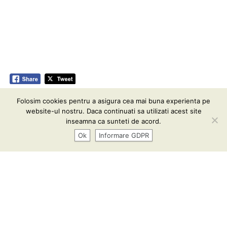
Folosim cookies pentru a asigura cea mai buna experienta pe
Informare GDPR
| Conținutul acestui website vă este pus
website-ul nostru. Daca continuati sa utilizati acest site
la dispoziţie sub termenii
CC BY-SA 3.0
inseamna ca sunteti de acord.
Ok
Informare GDPR