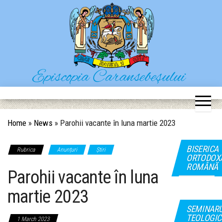
Skip
to
the
content
Episcopia Caransebeșului
Situl oficial al Episcopiei Caransebeșului
Home
»
News
»
Parohii vacante în luna martie 2023
BISERICA
Rubrica
Anunțuri
Știri
ORTODOX
ROMÂNĂ
Parohii vacante în luna
martie 2023
SEMINAR
TEOLOGIC
1 March 2023