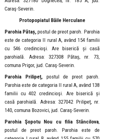
Adresa: 327180 Dognecea, nr. 185 A, jud.
Caraş-Severin.
Protopopiatul Băile Herculane
Parohia Pătaș,
postul de preot paroh. Parohia
este de categoria II rural A, având 154 familii
cu 546 credincioşi. Are biserică și casă
parohială. Adresa: 327308 Pătaș, nr. 73,
comuna Prigor, jud. Caraş-Severin.
Parohia Prilipeț,
postul de preot paroh.
Parohia este de categoria II rural A, având 138
familii cu 402 credincioşi. Are biserică și
casă parohială. Adresa: 327042 Prilipeț, nr.
140, comuna Bozovici, jud. Caraş-Severin.
Parohia Şopotu Nou cu filia Stăncilova
,
postul de preot paroh. Parohia este de
categoria I rural B, având 155 familii cu 570