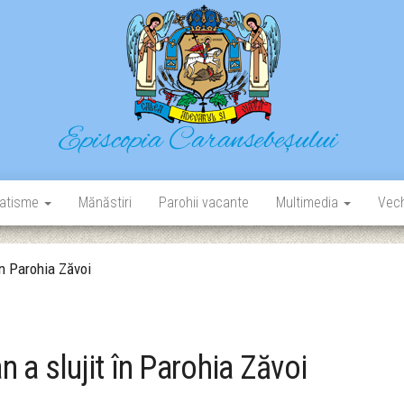
Episcopia Caransebeșului
Situl oficial al Episcopiei Caransebeșului
atisme
Mănăstiri
Parohii vacante
Multimedia
Vech
în Parohia Zăvoi
n a slujit în Parohia Zăvoi