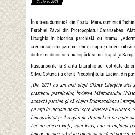
20 March 2023
În a treia duminică din Postul Mare, duminică închina
Parohiei Zăvoi din Protopopiatul Caransebeș. Alăt
Liturghie în biserica parohială cu hramul „Adorm
credincioși din parohie, dar și copii și tineri îmbră
dintre credincioși s-au împărtășit cu Trupul și Sâng
Răspunsurile la Sfânta Liturghie au fost date de gr
Silviu Cotuna i-a oferit Preasfințitului Lucian, din 
„Din 2011 nu am mai slujit Sfânta Liturghie aici ș
praznicul praznicelor, Învierea Mântuitorului Hris
această parohie și să slujim Dumnezeiasca Liturghie a
pe alții în urcușul nostru spre Învierea lui Hristo
binecuvântat și Îl rugăm pe Domnul să ne ajute c
fiecare crucea vieții, căci Iisus, iată în mijlocul
lepede de sine, să-și ia crucea sa și să-mi urmeze M