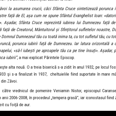
voi la asumarea crucii, căci Sfânta Cruce sintetizează porunca iub
tre față de El, așa cum ne spune Sfântul Evanghelist Ioan: «dator
i». Așadar, Sfânta Cruce reprezintă iubirea lui Dumnezeu față d
ă față de Creatorul, Mântuitorul și Sfințitorul sufletelor noastre,
 pe Domnul Dumnezeul tău cu toată inima ta, cu tot sufletul tău, cu to
uncă, porunca iubirii față de Dumnezeu. Iar latura orizontală a c
apelui, «să-l iubești pe aproapele tău ca pe tine însuți». Așadar, p
ca iubirii”,
a mai explicat Părintele Episcop.
reşte alta nouă. O a treia biserică s-a zidit în anul 1932, pe locul fo
33 şi s-a finalizat în 1937, cheltuielile fiind suportate în mare m
 din Zăvoi.
e către vrednicul de pomenire Veniamin Nistor, episcopul Caranse
 anii 2006-2008, în procedeul „tempera grasă”, iar iconostasul fiind z
it cu foiţă de aur.