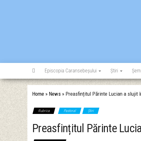
Skip
to
the
content
Episcopia Caransebeșului
Știri
Șem
Home
»
News
»
Preasfințitul Părinte Lucian a slujit 
Rubrica
Pastoral
Știri
Preasfințitul Părinte Lucia