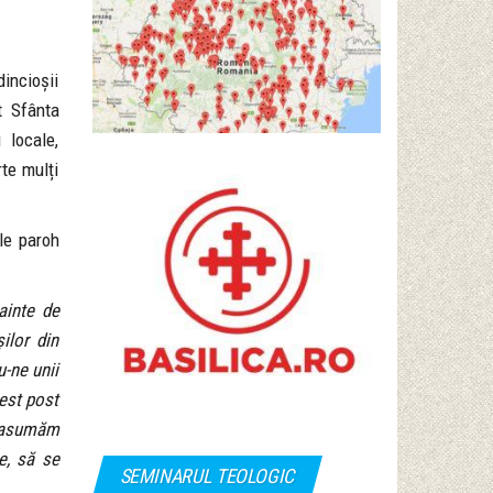
dincioșii
t Sfânta
 locale,
rte mulți
ele paroh
ainte de
ilor din
u-ne unii
est post
e asumăm
ne, să se
SEMINARUL TEOLOGIC