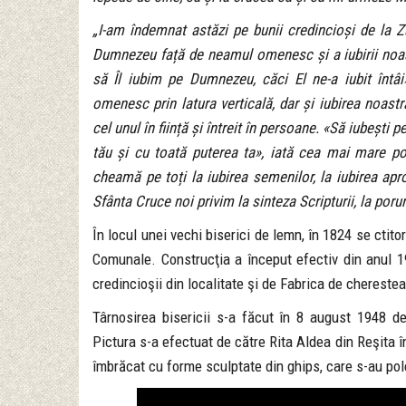
„I-am îndemnat astăzi pe bunii credincioși de la Ză
Dumnezeu față de neamul omenesc și a iubirii noas
să Îl iubim pe Dumnezeu, căci El ne-a iubit întâ
omenesc prin latura verticală, dar și iubirea noastr
cel unul în ființă și întreit în persoane. «Să iubești
tău și cu toată puterea ta», iată cea mai mare por
cheamă pe toți la iubirea semenilor, la iubirea apro
Sfânta Cruce noi privim la sinteza Scripturii, la porun
În locul unei vechi biserici de lemn, în 1824 se ctito
Comunale. Construcţia a început efectiv din anul 19
credincioşii din localitate şi de Fabrica de cherestea
Târnosirea bisericii s-a făcut în 8 august 1948 d
Pictura s-a efectuat de către Rita Aldea din Reşita în
îmbrăcat cu forme sculptate din ghips, care s-au pole