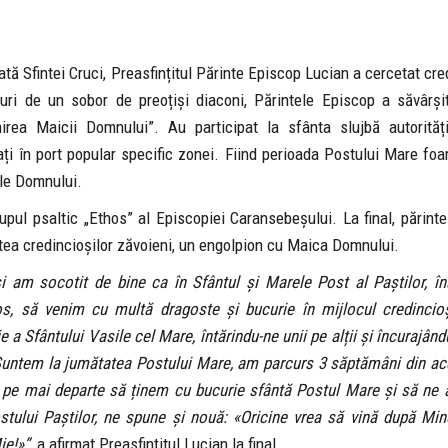
tă Sfintei Cruci, Preasfințitul Părinte Episcop Lucian a cercetat cre
uri de un sobor de preoțiși diaconi, Părintele Episcop a săvârși
irea Maicii Domnului”. Au participat la sfânta slujbă autorități
cați în port popular specific zonei. Fiind perioada Postului Mare foa
ele Domnului.
upul psaltic „Ethos” al Episcopiei Caransebeșului. La final, părint
partea credincioșilor zăvoieni, un engolpion cu Maica Domnului.
i am socotit de bine ca în Sfântul și Marele Post al Paștilor, în
tos, să venim cu multă dragoste și bucurie în mijlocul credincioș
 Sfântului Vasile cel Mare, întărindu-ne unii pe alții și încurajând
s. Suntem la jumătatea Postului Mare, am parcurs 3 săptămâni din ac
a pe mai departe să ținem cu bucurie sfântă Postul Mare și să n
 postului Paștilor, ne spune și nouă: «Oricine vrea să vină după Mi
ie!»”,
a afirmat Preasfințitul Lucian la final.