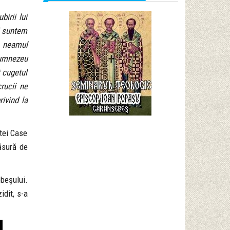
irii lui
i suntem
e neamul
 Dumnezeu
t cugetul
rucii ne
rivind la
stei Case
ăsură de
beşului.
idit, s-a