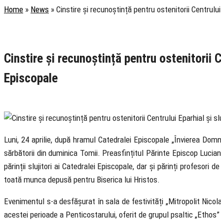
Home
»
News
»
Cinstire și recunoștință pentru ostenitorii Centrului
Rubrica
Cotidian
Știri
Cinstire și recunoștință pentru ostenitorii Ce
Episcopale
25 April 2023
Luni, 24 aprilie, după hramul Catedralei Episcopale „Învierea Domn
sărbătorii din duminica Tomii. Preasfințitul Părinte Episcop Lucian i-a
părinții slujitori ai Catedralei Episcopale, dar și părinți profesori
toată munca depusă pentru Biserica lui Hristos.
Evenimentul s-a desfășurat în sala de festivități „Mitropolit Nico
acestei perioade a Penticostarului, oferit de grupul psaltic „Ethos”