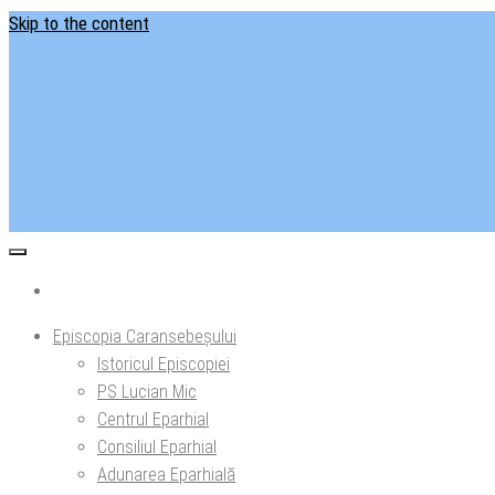
Skip to the content
Situl ofi
Ep
Episcopia Caransebeșului
Istoricul Episcopiei
PS Lucian Mic
Centrul Eparhial
Consiliul Eparhial
Adunarea Eparhială