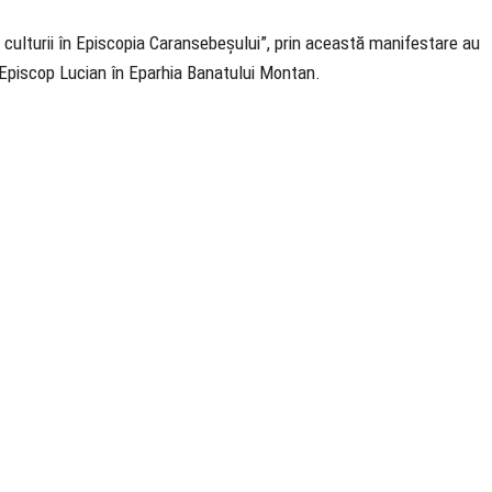
 și culturii în Episcopia Caransebeșului”, prin această manifestare au
te Episcop Lucian în Eparhia Banatului Montan.