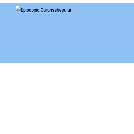
cial al Episcopiei Caransebeșului
iscopia Caransebeșului