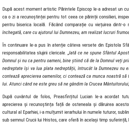
După acest moment artistic Părintele Episcop le-a adresat un cuvâ
ca o zi a recunoștinței pentru tot ceea ce părinții consilieri, inspec
pentru biserica locală. Făcând comparație cu viețuirea dintr-o
închegată, care cu ajutorul lui Dumnezeu, am realizat lucruri frumo
În continuare le-a pus în atenție câteva versete din Epistola Sf
responsabilitatea slujirii clericale.
„Iată ce ne spune Sfântul Aposto
Domnul și nu ca pentru oameni, bine știind că de la Domnul veți prim
nedreptate își va lua plata nedreptății, întrucât la Dumnezeu nu 
contează aprecierea oamenilor, ci contează ca munca noastră să fi
lui. Atunci când ne este greu să ne gândim la Crucea Mântuitorului, l
După cuvântul de folos, Preasfințitul Lucian le-a acordat tut
aprecierea și recunoștința față de osteneala și dăruirea acestor
cultural al Eparhiei, i-a mulțumit ierarhului în numele tuturor, sublin
sub semnul Crucii lui Hristos, care oferă în același timp suferință, b