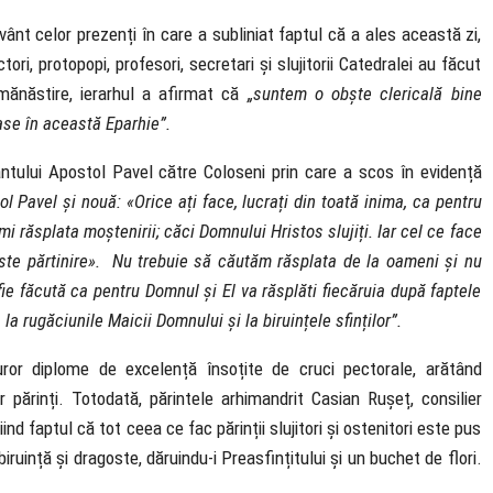
nt celor prezenți în care a subliniat faptul că a ales această zi,
tori, protopopi, profesori, secretari și slujitorii Catedralei au făcut
 mănăstire, ierarhul a afirmat că
„suntem o obște clericală bine
ase în această Eparhie”.
ântului Apostol Pavel către Coloseni prin care a scos în evidență
l Pavel și nouă: «Orice ați face, lucrați din toată inima, ca pentru
i răsplata moștenirii; căci Domnului Hristos slujiți. Iar cel ce face
este părtinire». Nu trebuie să căutăm răsplata de la oameni și nu
e făcută ca pentru Domnul și El va răsplăti fiecăruia după faptele
a rugăciunile Maicii Domnului și la biruințele sfinților”.
uror diplome de excelență însoțite de cruci pectorale, arătând
 părinți. Totodată, părintele arhimandrit Casian Rușeț, consilier
iind faptul că tot ceea ce fac părinții slujitori și ostenitori este pus
iruință și dragoste, dăruindu-i Preasfințitului și un buchet de flori.