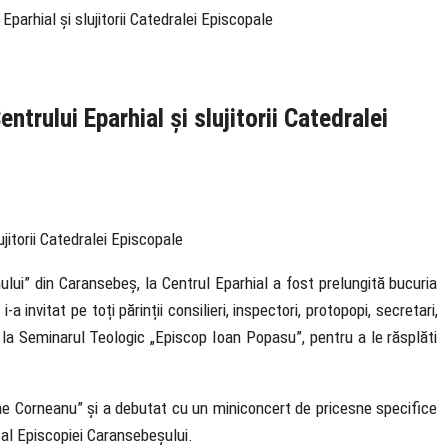
 Eparhial și slujitorii Catedralei Episcopale
ntrului Eparhial și slujitorii Catedralei
ului” din Caransebeș, la Centrul Eparhial a fost prelungită bucuria
 invitat pe toți părinții consilieri, inspectori, protopopi, secretari,
 de la Seminarul Teologic „Episcop Ioan Popasu”, pentru a le răsplăti
lae Corneanu” și a debutat cu un miniconcert de pricesne specifice
 al Episcopiei Caransebeșului.