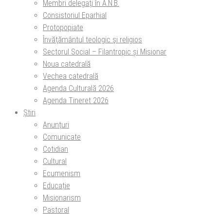
Membri delegaţi în A.N.B.
Consistoriul Eparhial
Protopopiate
Învăţământul teologic şi religios
Sectorul Social – Filantropic și Misionar
Noua catedrală
Vechea catedrală
Agenda Culturală 2026
Agenda Tineret 2026
Știri
Anunțuri
Comunicate
Cotidian
Cultural
Ecumenism
Educație
Misionarism
Pastoral