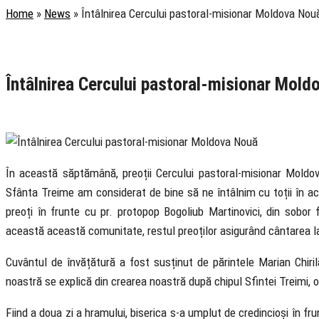
Home
»
News
»
Întâlnirea Cercului pastoral-misionar Moldova Nou
Rubrica
Pastoral
Știri
Întâlnirea Cercului pastoral-misionar Mold
9 June 2023
În această săptămână, preoții Cercului pastoral-misionar Moldov
Sfânta Treime am considerat de bine să ne întâlnim cu toții în ace
preoți în frunte cu pr. protopop Bogoliub Martinovici, din sobor 
această această comunitate, restul preoților asigurând cântarea l
Cuvântul de învățătură a fost susținut de părintele Marian Chir
noastră se explică din crearea noastră după chipul Sfintei Treimi, or
Fiind a doua zi a hramului, biserica s-a umplut de credincioși în fru