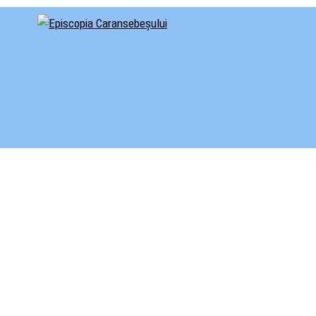
cial al Episcopiei Caransebeșului
iscopia Caransebeșului