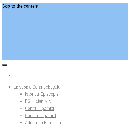
Skip to the content
Situl ofi
Ep
Episcopia Caransebeșului
Istoricul Episcopiei
PS Lucian Mic
Centrul Eparhial
Consiliul Eparhial
Adunarea Eparhială