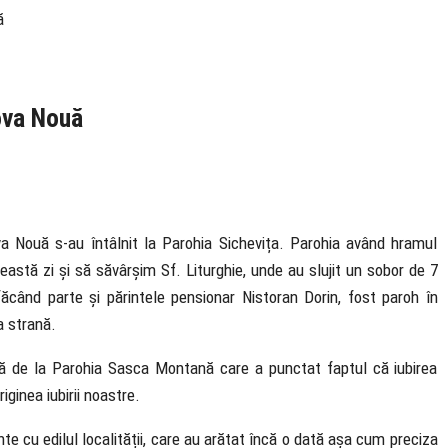
ă
ova Nouă
a Nouă s-au întâlnit la Parohia Sichevița. Parohia având hramul
astă zi și să săvârșim Sf. Liturghie, unde au slujit un sobor de 7
făcând parte și părintele pensionar Nistoran Dorin, fost paroh în
a strană.
ilă de la Parohia Sasca Montană care a punctat faptul că iubirea
iginea iubirii noastre.
nte cu edilul localității, care au arătat încă o dată așa cum preciza