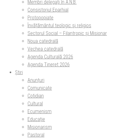
Membri delegaţi în A.N.B.
Consistoriul Eparhial
Protopopiate
Învăţământul teologic şi religios
Sectorul Social – Filantropic și Misionar
Noua catedrală
Vechea catedrală
Agenda Culturală 2026
Agenda Tineret 2026
Știri
Anunțuri
Comunicate
Cotidian
Cultural
Ecumenism
Educație
Misionarism
Pastoral