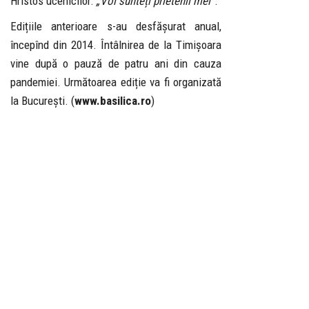
Hristos ucenicilor:
„Voi sunteți prietenii mei”
.
Edițiile anterioare s-au desfășurat anual,
începînd din 2014. Întâlnirea de la Timișoara
vine după o pauză de patru ani din cauza
pandemiei. Următoarea ediție va fi organizată
la București. (
www.basilica.ro
)