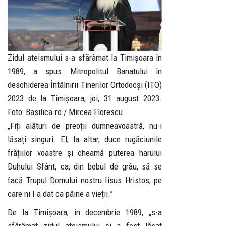
Zidul ateismului s-a sfărâmat la Timișoara în
1989, a spus Mitropolitul Banatului în
deschiderea Întâlnirii Tinerilor Ortodocși (ITO)
2023 de la Timișoara, joi, 31 august 2023.
Foto: Basilica.ro / Mircea Florescu
„Fiți alături de preoții dumneavoastră, nu-i
lăsați singuri. El, la altar, duce rugăciunile
frățiilor voastre și cheamă puterea harului
Duhului Sfânt, ca, din bobul de grâu, să se
facă Trupul Domului nostru Iisus Hristos, pe
care ni l-a dat ca pâine a vieții.”
De la Timișoara, în decembrie 1989, „s-a