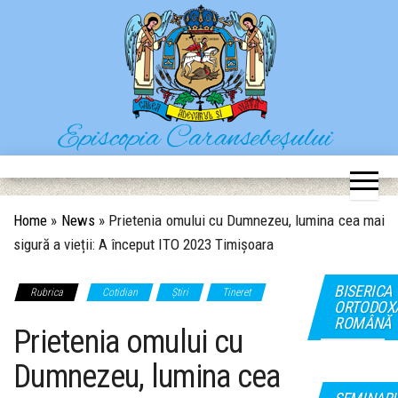
Skip
to
the
content
Episcopia Caransebeșului
Situl oficial al Episcopiei Caransebeșului
Home
»
News
»
Prietenia omului cu Dumnezeu, lumina cea mai
sigură a vieții: A început ITO 2023 Timișoara
BISERICA
Rubrica
Cotidian
Știri
Tineret
ORTODOX
ROMÂNĂ
Prietenia omului cu
Dumnezeu, lumina cea