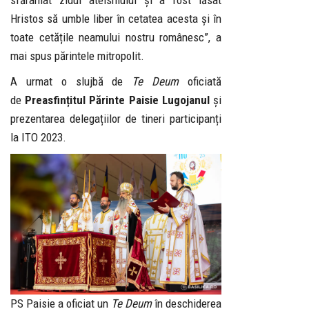
sfărâmat zidul ateismului și a fost lăsat
Hristos să umble liber în cetatea acesta și în
toate cetățile neamului nostru românesc”, a
mai spus părintele mitropolit.
A urmat o slujbă de
Te Deum
oficiată
de
Preasfințitul Părinte Paisie Lugojanul
și
prezentarea delegațiilor de tineri participanți
la ITO 2023.
PS Paisie a oficiat un
Te Deum
în deschiderea