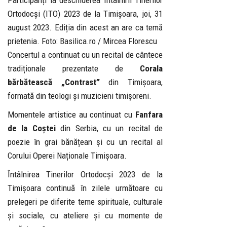
Participanți la deschiderea Întâlnirii Tinerilor
Ortodocși (ITO) 2023 de la Timișoara, joi, 31
august 2023. Ediția din acest an are ca temă
prietenia. Foto: Basilica.ro / Mircea Florescu
Concertul a continuat cu un recital de cântece
tradiționale prezentate de
Corala
bărbătească „Contrast”
din Timișoara,
formată din teologi și muzicieni timișoreni.
Momentele artistice au continuat cu
Fanfara
de la Coștei
din Serbia, cu un recital de
poezie în grai bănățean și cu un recital al
Corului Operei Naționale Timișoara.
Întâlnirea Tinerilor Ortodocși 2023 de la
Timișoara continuă în zilele următoare cu
prelegeri pe diferite teme spirituale, culturale
și sociale, cu ateliere și cu momente de