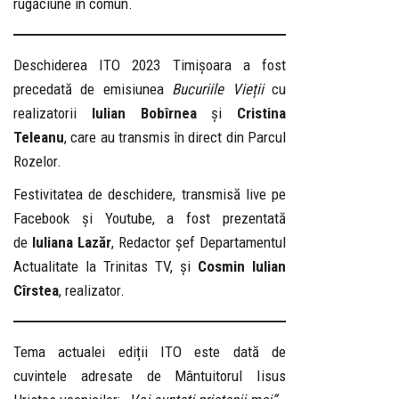
rugăciune în comun.
Deschiderea ITO 2023 Timișoara a fost
precedată de emisiunea
Bucuriile Vieții
cu
realizatorii
Iulian Bobîrnea
și
Cristina
Teleanu
, care au transmis în direct din Parcul
Rozelor.
Festivitatea de deschidere, transmisă live pe
Facebook și Youtube, a fost prezentată
de
Iuliana Lazăr
, Redactor șef Departamentul
Actualitate la Trinitas TV, și
Cosmin Iulian
Cîrstea
, realizator.
Tema actualei ediții ITO este dată de
cuvintele adresate de Mântuitorul Iisus