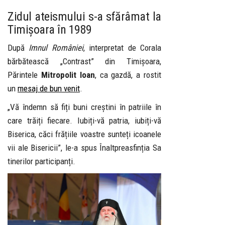
Zidul ateismului s-a sfărâmat la
Timișoara în 1989
După
Imnul României
, interpretat de Corala
bărbătească „Contrast” din Timișoara,
Părintele
Mitropolit Ioan
, ca gazdă, a rostit
un
mesaj de bun venit
.
„Vă îndemn să fiți buni creștini în patriile în
care trăiți fiecare. Iubiți-vă patria, iubiți-vă
Biserica, căci frățiile voastre sunteți icoanele
vii ale Bisericii”, le-a spus Înaltpreasfinția Sa
tinerilor participanți.