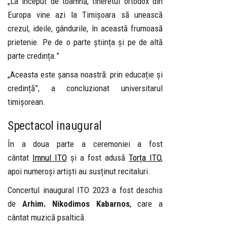
„La început de toamnă, tineretul ortodox din
Europa vine azi la Timișoara să unească
crezul, ideile, gândurile, în această frumoasă
prietenie. Pe de o parte știința și pe de altă
parte credința.”
„Aceasta este șansa noastră: prin educație și
credință”, a concluzionat universitarul
timișorean.
Spectacol inaugural
În a doua parte a ceremoniei a fost
cântat
Imnul ITO
și a fost adusă
Torța ITO
,
apoi numeroși artiști au susținut recitaluri.
Concertul inaugural ITO 2023 a fost deschis
de
Arhim. Nikodimos Kabarnos
, care a
cântat muzică psaltică.