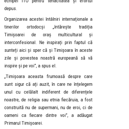
echipei ITO pentru tenacitatea și efortul
depus.
Organizarea acestei întâlniri internaționale a
tinerilor ortodocși „întărește tradiția
Timișoarei de oraș multicultural și
interconfesional. Ne inspirați prin faptul că
sunteți aici și sper că și Timișoara în aceste
zile și povestea noastră europeană să vă
inspire și pe voi”, a spus el.
„Timișoara aceasta frumoasă despre care
sunt sigur că ați auzit, în care ne înțelegem
unul cu celălalt indiferent de diferențele
noastre, de religia sau etnia fiecăruia, a fost
construită nu de supermani, nu de eroi, ci de
oameni ca fiecare dintre voi”, a adăugat
Primarul Timișoarei.