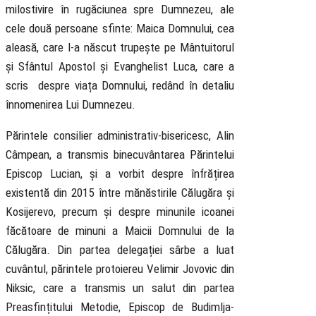
milostivire în rugăciunea spre Dumnezeu, ale
cele două persoane sfinte: Maica Domnului, cea
aleasă, care l-a născut trupește pe Mântuitorul
și Sfântul Apostol și Evanghelist Luca, care a
scris despre viața Domnului, redând în detaliu
înnomenirea Lui Dumnezeu.
Părintele consilier administrativ-bisericesc, Alin
Câmpean, a transmis binecuvântarea Părintelui
Episcop Lucian, și a vorbit despre înfrățirea
existentă din 2015 între mănăstirile Călugăra și
Kosijerevo, precum și despre minunile icoanei
făcătoare de minuni a Maicii Domnului de la
Călugăra. Din partea delegației sârbe a luat
cuvântul, părintele protoiereu Velimir Jovovic din
Niksic, care a transmis un salut din partea
Preasfințitului Metodie, Episcop de Budimlja-