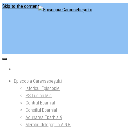
Skip to the content
Situl oficial al Episcopiei Caransebeșului
Episcopia Caransebeșului
Episcopia Caransebeșului
Istoricul Episcopiei
PS Lucian Mic
Centrul Eparhial
Consiliul Eparhial
Adunarea Eparhială
Membri delegaţi în A.N.B.