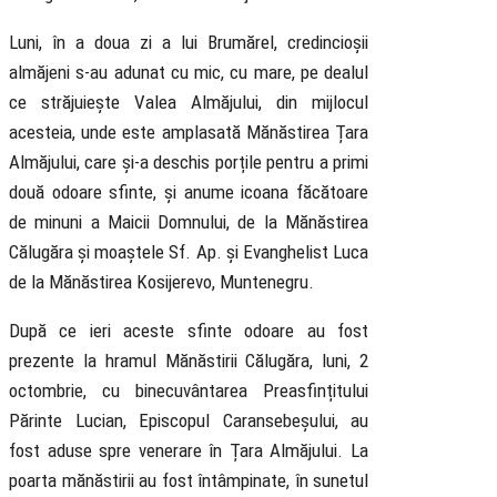
Luni, în a doua zi a lui Brumărel, credincioșii
almăjeni s-au adunat cu mic, cu mare, pe dealul
ce străjuiește Valea Almăjului, din mijlocul
acesteia, unde este amplasată Mănăstirea Țara
Almăjului, care și-a deschis porțile pentru a primi
două odoare sfinte, și anume icoana făcătoare
de minuni a Maicii Domnului, de la Mănăstirea
Călugăra și moaștele Sf. Ap. și Evanghelist Luca
de la Mănăstirea Kosijerevo, Muntenegru.
După ce ieri aceste sfinte odoare au fost
prezente la hramul Mănăstirii Călugăra, luni, 2
octombrie, cu binecuvântarea Preasfințitului
Părinte Lucian, Episcopul Caransebeșului, au
fost aduse spre venerare în Țara Almăjului. La
poarta mănăstirii au fost întâmpinate, în sunetul