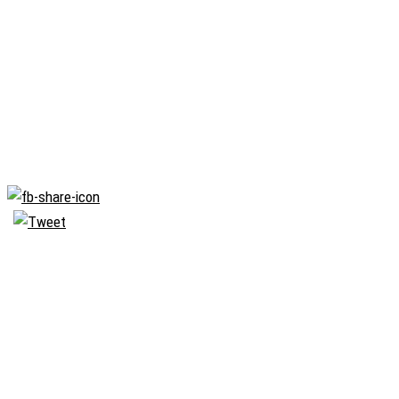
Biserica
Ortodoxă
Română