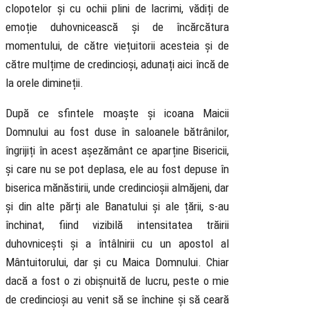
clopotelor și cu ochii plini de lacrimi, vădiți de
emoție duhovnicească și de încărcătura
momentului, de către viețuitorii acesteia și de
către mulțime de credincioși, adunați aici încă de
la orele dimineții.
După ce sfintele moaște și icoana Maicii
Domnului au fost duse în saloanele bătrânilor,
îngrijiți în acest așezământ ce aparține Bisericii,
și care nu se pot deplasa, ele au fost depuse în
biserica mănăstirii, unde credincioșii almăjeni, dar
și din alte părți ale Banatului și ale țării, s-au
închinat, fiind vizibilă intensitatea trăirii
duhovnicești și a întâlnirii cu un apostol al
Mântuitorului, dar și cu Maica Domnului. Chiar
dacă a fost o zi obișnuită de lucru, peste o mie
de credincioși au venit să se închine și să ceară