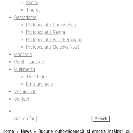
Social
Tineret
Șematisme
Protopopiatul Caransebeș
Protopopiatul Reșița
Protopopiatul Băile Herculane
Protopopiatul Moldova Nouă
Mănăstiri
Parohii vacante
Multimedia
TV Ortodox
Emisiuni radio
Vechiul site
Contact
Search for:
Home
»
News
»
Bucurie duhovnicească și emoția întâlnirii cu