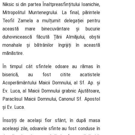
Niksic si din partea Înaltpreasfințitului Ioanichie,
Mitropolitul Muntenegrului. La final, părintele
Teofil Zamela a mulțumit delegației pentru
această mare binecuvântare și bucurie
duhovnicească făcută Țării Almăjului, obștii
monahale și bătrânilor îngrijiți în această
mănăstire.
În timpul cât sfintele odoare au rămas în
biserică, au fost citite acatistele
Acoperământului Maicii Domnului, al Sf. Ap. și
Ev. Luca, al Maicii Domnului grabnic Ajutătoare,
Paraclisul Maicii Domnului, Canonul Sf. Apostol
și Ev. Luca.
Însoțiți de același fior sfânt, în după masa
aceleași zile, odoarele sfinte au fost conduse în