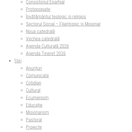
Consistoriul Eparhial
Protopopiate
Învăţământul teologic şi religios
Sectorul Social – Filantropic și Misionar
Noua catedrală
Vechea catedrală
Agenda Culturală 2026
Agenda Tineret 2026
Știri
Anunțuri
Comunicate
Cotidian
Cultural
Ecumenism
Educație
Misionarism
Pastoral
Proiecte