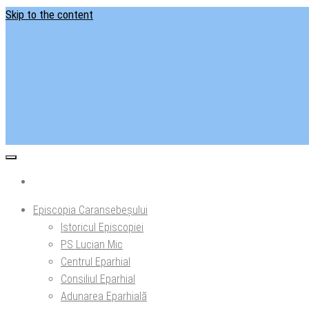
Skip to the content
Situl ofi
Ep
Episcopia Caransebeșului
Istoricul Episcopiei
PS Lucian Mic
Centrul Eparhial
Consiliul Eparhial
Adunarea Eparhială