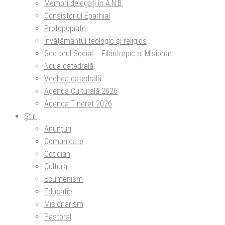
Membri delegaţi în A.N.B.
Consistoriul Eparhial
Protopopiate
Învăţământul teologic şi religios
Sectorul Social – Filantropic și Misionar
Noua catedrală
Vechea catedrală
Agenda Culturală 2026
Agenda Tineret 2026
Știri
Anunțuri
Comunicate
Cotidian
Cultural
Ecumenism
Educație
Misionarism
Pastoral