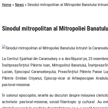
Home
»
News
»
Sinodul mitropolitan al Mitropoliei Banatului întru
Rubrica
Comunicate
Știri
Sinodul mitropolitan al Mitropoliei Banatulu
23 November 2023
La Centrul Eparhial din Caransebeș s-a desfășurat joi, 23 noiembrie,
Înaltpreasfințitul Părinte Ioan, Mitropolitul Banatului, Înaltpreasfi
Lucian, Episcopul Caransebeșului, Preasfințitul Părinte Paisie Lug
Părinte Emilian Crișanul, Episcop-vicar al Arhiepiscopiei Aradu
pastoral-misionar.
În salonul episcopilor, ierarhii au discutat despre misiunea cleric
activitate: pastoral-misionar, social-filantropic și cultural. Au e