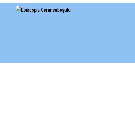
cial al Episcopiei Caransebeșului
iscopia Caransebeșului