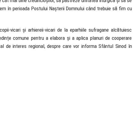
ât mai bine credincioșilor, să păstreze unitatea liturgică și să se
tem în perioada Postului Nașterii Domnului când trebuie să fim cu
opii-vicari și arhiereii-vicari de la eparhiile sufragane alcătuiesc
ședințe comune pentru a elabora și a aplica planuri de cooperare
ural de interes regional, despre care vor informa Sfântul Sinod în