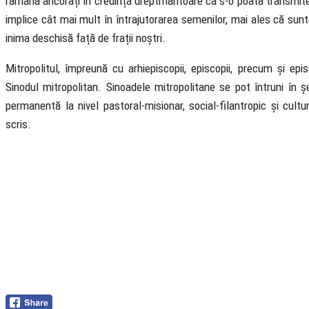
rămână ancorați în credința dreptmăritoare ca s-o poată transmite c
implice cât mai mult în întrajutorarea semenilor, mai ales că sun
inima deschisă față de frații noștri.
Mitropolitul, împreună cu arhiepiscopii, episcopii, precum și episc
Sinodul mitropolitan. Sinoadele mitropolitane se pot întruni în 
permanentă la nivel pastoral-misionar, social-filantropic și cult
scris.