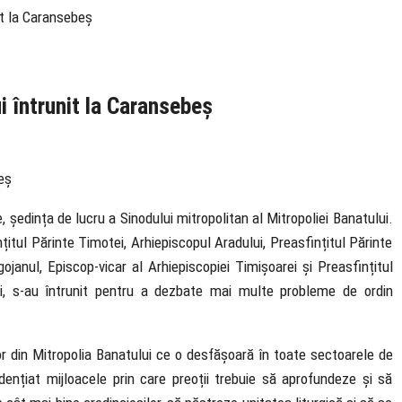
nit la Caransebeș
i întrunit la Caransebeș
 ședința de lucru a Sinodului mitropolitan al Mitropoliei Banatului.
nțitul Părinte Timotei, Arhiepiscopul Aradului, Preasfințitul Părinte
ojanul, Episcop-vicar al Arhiepiscopiei Timișoarei și Preasfințitul
lui, s-au întrunit pentru a dezbate mai multe probleme de ordin
ilor din Mitropolia Banatului ce o desfășoară în toate sectoarele de
vidențiat mijloacele prin care preoții trebuie să aprofundeze și să