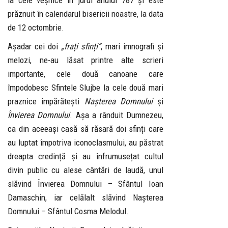
la cele veșnice în jurul anului 787 și este
prăznuit în calendarul bisericii noastre, la data
de 12 octombrie.
Așadar cei doi
„frați sfinți”
, mari imnografi și
melozi, ne-au lăsat printre alte scrieri
importante, cele două canoane care
împodobesc Sfintele Slujbe la cele două mari
praznice împărătești
Nașterea Domnului
și
Învierea Domnului
. Așa a rânduit Dumnezeu,
ca din aceeași casă să răsară doi sfinți care
au luptat împotriva iconoclasmului, au păstrat
dreapta credință și au înfrumusețat cultul
divin public cu alese cântări de laudă, unul
slăvind Învierea Domnului – Sfântul Ioan
Damaschin, iar celălalt slăvind Nașterea
Domnului – Sfântul Cosma Melodul.