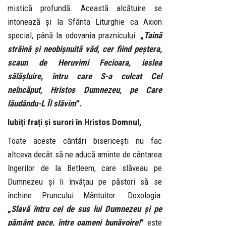
mistică profundă. Această alcătuire se
intonează și la Sfânta Liturghie ca Axion
special, până la odovania praznicului:
„
Taină
străină și neobișnuită văd, cer fiind peștera,
scaun de Heruvimi Fecioara, ieslea
sălășluire, întru care S-a culcat Cel
neîncăput, Hristos Dumnezeu, pe Care
lăudându-L Îl slăvim
”.
Iubiți frați și surori în Hristos Domnul,
Toate aceste cântări bisericești nu fac
altceva decât să ne aducă aminte de cântarea
îngerilor de la Betleem, care slăveau pe
Dumnezeu și îi învățau pe păstori să se
închine Pruncului Mântuitor. Doxologia:
„
Slavă întru cei de sus lui Dumnezeu și pe
pământ pace, între oameni bunăvoire!
”
este