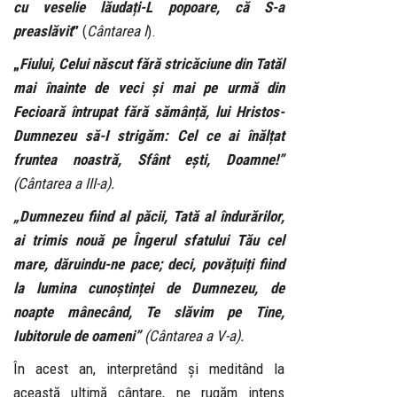
cu veselie lăudați-L popoare, că S-a
preaslăvit
”
(
Cântarea I
).
„
Fiului, Celui născut fără stricăciune din Tatăl
mai înainte de veci și mai pe urmă din
Fecioară întrupat fără sămânță, lui Hristos-
Dumnezeu să-I strigăm: Cel ce ai înălțat
fruntea noastră, Sfânt ești, Doamne!”
(Cântarea a III-a).
„Dumnezeu fiind al păcii, Tată al îndurărilor,
ai trimis nouă pe Îngerul sfatului Tău cel
mare, dăruindu-ne pace; deci, povățuiți fiind
la lumina cunoștinței de Dumnezeu, de
noapte mânecând, Te slăvim pe Tine,
Iubitorule de oameni”
(Cântarea a V-a).
În acest an, interpretând și meditând la
această ultimă cântare, ne rugăm intens