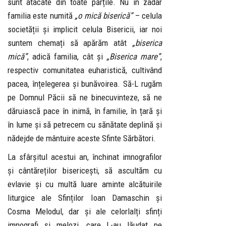
sunt atacate din toate părțile. Nu în zadar
familia este numită
„o mică biserică”
– celula
societății și implicit celula Bisericii, iar noi
suntem chemați să apărăm atât
„biserica
mică”
, adică familia, cât și
„Biserica mare”
,
respectiv comunitatea euharistică, cultivând
pacea, înțelegerea și bunăvoirea. Să-L rugăm
pe Domnul Păcii să ne binecuvinteze, să ne
dăruiască pace în inimă, în familie, în țară și
în lume și să petrecem cu sănătate deplină și
nădejde de mântuire aceste Sfinte Sărbători.
La sfârșitul acestui an, închinat imnografilor
și cântăreților bisericești, să ascultăm cu
evlavie și cu multă luare aminte alcătuirile
liturgice ale Sfinților Ioan Damaschin și
Cosma Melodul, dar și ale celorlalți sfinți
imnografi și melozi, care L-au lăudat pe