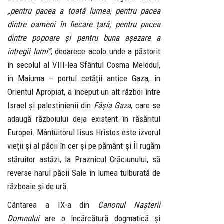
„pentru pacea a toată lumea, pentru pacea
dintre oameni în fiecare țară, pentru pacea
dintre popoare și pentru buna așezare a
întregii lumi”
, deoarece acolo unde a păstorit
în secolul al VIII-lea Sfântul Cosma Melodul,
în Maiuma – portul cetății antice Gaza, în
Orientul Apropiat, a început un alt război între
Israel și palestinienii din
Fâșia Gaza
, care se
adaugă războiului deja existent în răsăritul
Europei. Mântuitorul Iisus Hristos este izvorul
vieții și al păcii în cer și pe pământ și Îl rugăm
stăruitor astăzi, la Praznicul Crăciunului, să
reverse harul păcii Sale în lumea tulburată de
războaie și de ură.
Cântarea a IX-a din
Canonul Nașterii
Domnului
are o încărcătură dogmatică și