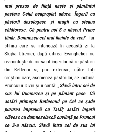
mai presus de ființă naște și pământul
peștera Celui neapropiat aduce. Îngerii cu
păstorii doxologesc și magii cu steaua
călătoresc. Că pentru noi S-a născut Prunc
tânăr, Dumnezeu cel mai înainte de veci
”.
Iar
stihira care se intonează în această zi la
Slujba Utreniei, după citirea Evangheliei, ne
reamintește de mesajul îngerilor către păstorii
din Betleem și, prin extensie, către toți
creștinii care, asemenea păstorilor, se închină
Pruncului Divin și îi cântă:
„
Slavă întru cei de
sus lui Dumnezeu și pe pământ pace. Că
astăzi primește Betleemul pe Cel ce șade
pururea împreună cu Tatăl; astăzi îngerii
slăvesc cu dumnezeiască cuviință pe Pruncul
ce S-a născut. Slavă întru cei de sus lui