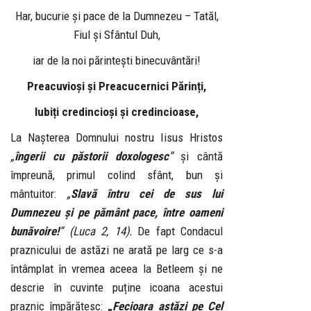
Har, bucurie și pace de la Dumnezeu – Tatăl,
Fiul și Sfântul Duh,
iar de la noi părintești binecuvântări!
Preacuvioși și Preacucernici Părinți,
Iubiți credincioși și credincioase,
La Nașterea Domnului nostru Iisus Hristos
„
îngerii cu păstorii doxologesc
”
și cântă
împreună, primul colind sfânt, bun și
mântuitor:
„
Slavă întru cei de sus lui
Dumnezeu și pe pământ pace, între oameni
bunăvoire!
” (Luca 2, 14).
De fapt Condacul
praznicului de astăzi ne arată pe larg ce s-a
întâmplat în vremea aceea la Betleem și ne
descrie în cuvinte puține icoana acestui
praznic împărătesc:
„
Fecioara astăzi pe Cel