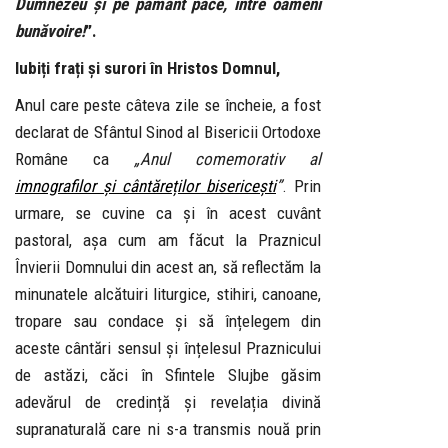
Dumnezeu și pe pământ pace, între oameni
bunăvoire!
”.
Iubiți frați și surori în Hristos Domnul,
Anul care peste câteva zile se încheie, a fost
declarat de Sfântul Sinod al Bisericii Ortodoxe
Române ca
„Anul comemorativ al
imnografilor și cântăreților bisericești
”
. Prin
urmare, se cuvine ca și în acest cuvânt
pastoral, așa cum am făcut la Praznicul
Învierii Domnului din acest an, să reflectăm la
minunatele alcătuiri liturgice, stihiri, canoane,
tropare sau condace și să înțelegem din
aceste cântări sensul și înțelesul Praznicului
de astăzi, căci în Sfintele Slujbe găsim
adevărul de credință și revelația divină
supranaturală care ni s-a transmis nouă prin