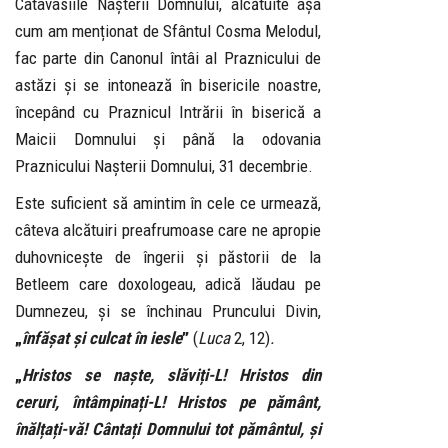
Catavasiile Nașterii Domnului, alcătuite așa
cum am menționat de Sfântul Cosma Melodul,
fac parte din Canonul întâi al Praznicului de
astăzi și se intonează în bisericile noastre,
începând cu Praznicul Intrării în biserică a
Maicii Domnului și până la odovania
Praznicului Nașterii Domnului, 31 decembrie.
Este suficient să amintim în cele ce urmează,
câteva alcătuiri preafrumoase care ne apropie
duhovnicește de îngerii și păstorii de la
Betleem care doxologeau, adică lăudau pe
Dumnezeu, și se închinau Pruncului Divin,
„
înfășat și culcat în iesle
”
(
Luca
2, 12)
.
„
Hristos se naște, slăviți-L! Hristos din
ceruri, întâmpinați-L! Hristos pe pământ,
înălțați-vă! Cântați Domnului tot pământul, și