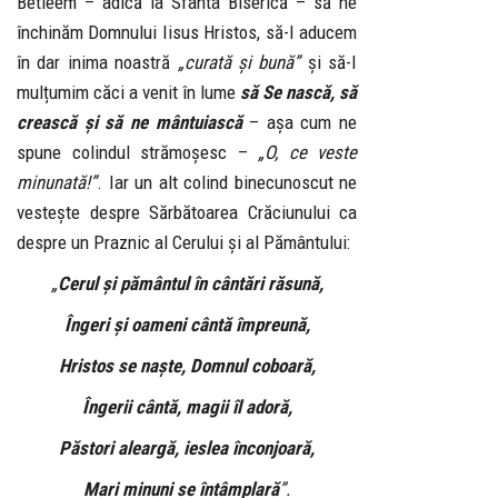
Betleem – adică la Sfânta Biserică – să ne
închinăm Domnului Iisus Hristos, să-I aducem
în dar inima noastră
„curată și bună”
și să-I
mulțumim căci a venit în lume
să Se nască, să
crească și să ne mântuiască
– așa cum ne
spune colindul strămoșesc –
„O, ce veste
minunată!”
. Iar un alt colind binecunoscut ne
vestește despre Sărbătoarea Crăciunului ca
despre un Praznic al Cerului și al Pământului:
„
Cerul și pământul în cântări răsună,
Îngeri și oameni cântă împreună,
Hristos se naște, Domnul coboară,
Îngerii cântă, magii îl adoră,
Păstori aleargă, ieslea înconjoară,
Mari minuni se întâmplară
”.