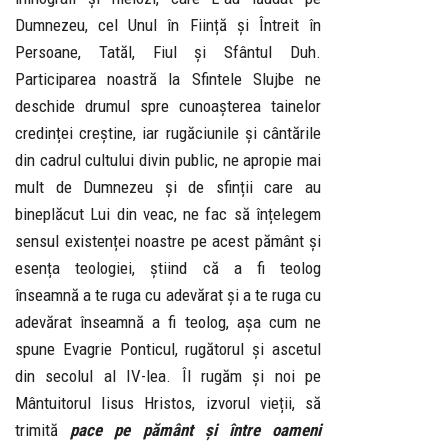
Dumnezeu, cel Unul în Ființă și Întreit în
Persoane, Tatăl, Fiul și Sfântul Duh.
Participarea noastră la Sfintele Slujbe ne
deschide drumul spre cunoașterea tainelor
credinței creștine, iar rugăciunile și cântările
din cadrul cultului divin public, ne apropie mai
mult de Dumnezeu și de sfinții care au
bineplăcut Lui din veac, ne fac să înțelegem
sensul existenței noastre pe acest pământ și
esența teologiei, știind că a fi teolog
înseamnă a te ruga cu adevărat și a te ruga cu
adevărat înseamnă a fi teolog, așa cum ne
spune Evagrie Ponticul, rugătorul și ascetul
din secolul al IV-lea. Îl rugăm și noi pe
Mântuitorul Iisus Hristos, izvorul vieții, să
trimită
pace pe pământ și între oameni