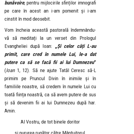
bunăvoire
, pentru mijlocirile sfinților imnografi
pe care în acest an i-am pomenit și i-am
cinstit în mod deosebit.
Vom încheia această pastorală îndemnându-
vă să meditați la un verset din Prologul
Evangheliei după Ioan:
„
Și celor câți L-au
primit, care cred în numele Lui, le-a dat
putere ca să se facă fii ai lui Dumnezeu
”
(
Ioan
1, 12). Să ne ajute Tatăl Ceresc să-L
primim pe Pruncul Divin în inimile și în
familiile noastre, să credem în numele Lui cu
toată ființa noastră, ca să avem putere de sus
și să devenim fii ai lui Dumnezeu după har.
Amin.
Al Vostru, de tot binele doritor
și pururea rugător către Mântuitorul,