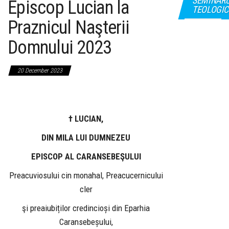
SEMINAR
Episcop Lucian la
TEOLOGIC
Praznicul Naşterii
Domnului 2023
20 December 2023
† LUCIAN,
D
IN MILA LUI DUMNEZEU
E
PISCOP AL CARANSEBEŞULUI
Preacuviosului cin monahal, Preacucernicului
cler
şi preaiubiților credincioși din Eparhia
Caransebeșului,