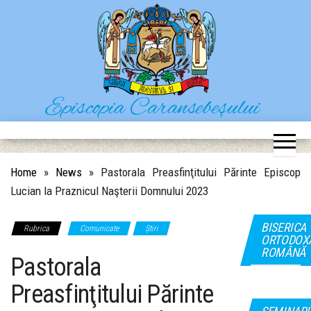
Skip
to
the
content
Episcopia Caransebeșului
Situl oficial al Episcopiei Caransebeșului
Home
»
News
»
Pastorala Preasfinţitului Părinte Episcop
Lucian la Praznicul Naşterii Domnului 2023
BISERICA
Rubrica
Comunicate
Știri
ORTODOX
ROMÂNĂ
Pastorala
Preasfinţitului Părinte