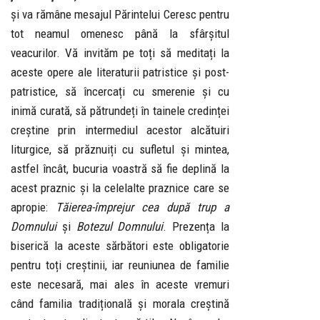
și va rămâne mesajul Părintelui Ceresc pentru
tot neamul omenesc până la sfârșitul
veacurilor. Vă invităm pe toți să meditați la
aceste opere ale literaturii patristice și post-
patristice, să încercați cu smerenie și cu
inimă curată, să pătrundeți în tainele credinței
creștine prin intermediul acestor alcătuiri
liturgice, să prăznuiți cu sufletul și mintea,
astfel încât, bucuria voastră să fie deplină la
acest praznic și la celelalte praznice care se
apropie:
Tăierea-împrejur cea după trup a
Domnului
și
Botezul Domnului
. Prezența la
biserică la aceste sărbători este obligatorie
pentru toți creștinii, iar reuniunea de familie
este necesară, mai ales în aceste vremuri
când familia tradițională și morala creștină