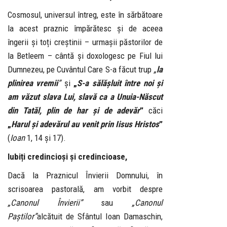
Cosmosul, universul întreg, este în sărbătoare
la acest praznic împărătesc și de aceea
îngerii și toți creștinii – urmașii păstorilor de
la Betleem – cântă și doxologesc pe Fiul lui
Dumnezeu, pe Cuvântul Care S-a făcut trup
„
la
plinirea vremii
”
și
„
S-a sălășluit între noi și
am văzut slava Lui, slavă ca a Unuia-Născut
din Tatăl, plin de har și de adevăr
”
căci
„
Harul și adevărul au venit prin Iisus Hristos
”
(
Ioan
1, 14 și 17).
Iubiți credincioși și credincioase,
Dacă la Praznicul Învierii Domnului, în
scrisoarea pastorală, am vorbit despre
„Canonul Învierii”
sau
„Canonul
Paștilor”
alcătuit de Sfântul Ioan Damaschin,