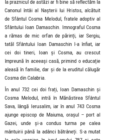
la praznicul de astăzi ar fi bine să reflectăm la
Canonul întâi al Nașterii lui Hristos, alcătuit
de Sfântul Cosma Melodul, fratele adoptiv al
Sfântului Ioan Damaschin. Imnograful Cosma
a rămas de mic orfan de părinți, iar Sergiu,
tatăl Sfântului Ioan Damaschin l-a înfiat, iar
cei doi tineri, Ioan și Cosma, au crescut
împreună în aceeași casă, primind o educație
aleasă în familie, dar și de la eruditul călugăr
Cosma din Calabria.
În anul 732 cei doi frați, Ioan Damaschin și
Cosma Melodul, intră în Mănăstirea Sfântul
Sava, lângă Ierusalim, iar în anul 743 Cosma
ajunge episcop de Maiuma, orașul – port al
Gazei, unde și-a condus turma pe calea
mântuirii până la adânci bătrâneți. S-a mutat