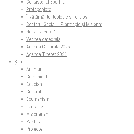
Consistoriul Eparhial
Protopopiate
Învăţământul teologic şi religios
Sectorul Social – Filantropic și Misionar
Noua catedrală
Vechea catedrală
Agenda Culturală 2026
Agenda Tineret 2026
Știri
Anunțuri
Comunicate
Cotidian
Cultural
Ecumenism
Educație
Misionarism
Pastoral
Proiecte