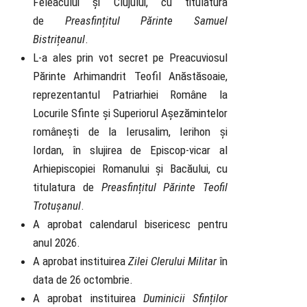
Feleacului și Clujului, cu titulatura
de
Preasfințitul Părinte Samuel
Bistrițeanul
.
L-a ales prin vot secret pe Preacuviosul
Părinte Arhimandrit Teofil Anăstăsoaie,
reprezentantul Patriarhiei Române la
Locurile Sfinte și Superiorul Așezămintelor
românești de la Ierusalim, Ierihon și
Iordan, în slujirea de Episcop-vicar al
Arhiepiscopiei Romanului și Bacăului, cu
titulatura de
Preasfințitul Părinte Teofil
Trotușanul
.
A aprobat calendarul bisericesc pentru
anul 2026.
A aprobat instituirea
Zilei Clerului Militar
în
data de 26 octombrie.
A aprobat instituirea
Duminicii Sfinților