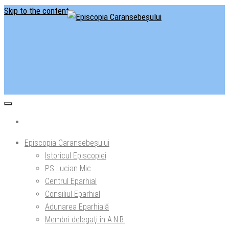
Skip to the content
Situl oficial al Episcopiei Caransebeșului
Episcopia Caransebeșului
Episcopia Caransebeșului
Istoricul Episcopiei
PS Lucian Mic
Centrul Eparhial
Consiliul Eparhial
Adunarea Eparhială
Membri delegaţi în A.N.B.