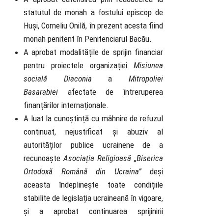
statutul de monah a fostului episcop de
Huși, Corneliu Onilă, în prezent acesta fiind
monah penitent în Penitenciarul Bacău.
A aprobat modalitățile de sprijin financiar
pentru proiectele organizației
Misiunea
socială Diaconia
a
Mitropoliei
Basarabiei
afectate de întreruperea
finanțărilor internaționale.
A luat la cunoștință cu mâhnire de refuzul
continuat, nejustificat și abuziv al
autorităților publice ucrainene de a
recunoaște
Asociația Religioasă
„Biserica
Ortodoxă Română din Ucraina”
deși
aceasta îndeplinește toate condițiile
stabilite de legislația ucraineană în vigoare,
și a aprobat continuarea sprijinirii