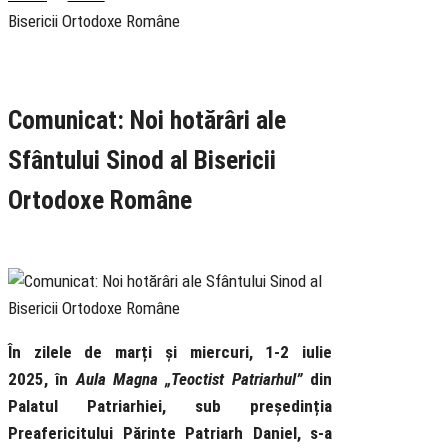
Bisericii Ortodoxe Române
Rubrica
Comunicate
Știri
Comunicat: Noi hotărâri ale
Sfântului Sinod al Bisericii
Ortodoxe Române
2 July 2025
În zilele de marți și miercuri, 1-2 iulie
2025,
î
n
Aula Magna
„
Teoctist Patriarhul
”
din
Palatul Patriarhiei, sub pre
ș
edin
ț
ia
Preafericitului P
ă
rinte Patriarh Daniel, s-a