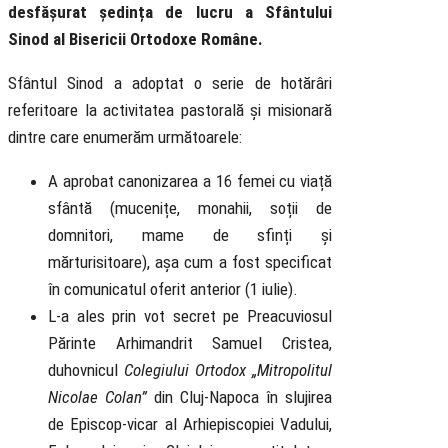
desf
ă
ș
urat
ș
edin
ț
a de lucru a Sf
â
ntului
Sinod al Bisericii Ortodoxe Rom
â
ne.
Sfântul Sinod a adoptat o serie de hotărâri
referitoare la activitatea pastorală și misionară
dintre care enumerăm următoarele:
A aprobat canonizarea a 16 femei cu viață
sfântă (mucenițe, monahii, soții de
domnitori, mame de sfinți și
mărturisitoare), așa cum a fost specificat
în comunicatul oferit anterior (1 iulie).
L-a ales prin vot secret pe Preacuviosul
Părinte Arhimandrit Samuel Cristea,
duhovnicul
Colegiului Ortodox „Mitropolitul
Nicolae Colan”
din Cluj-Napoca în slujirea
de Episcop-vicar al Arhiepiscopiei Vadului,