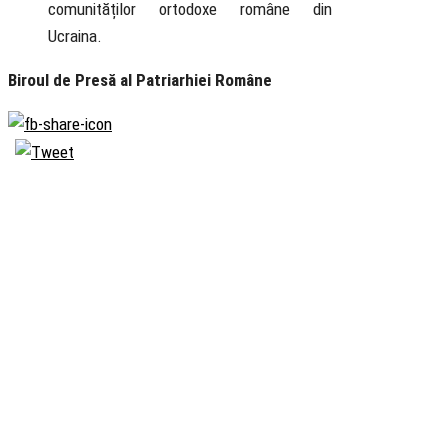
comunităților ortodoxe române din
Ucraina.
Biroul de Presă al Patriarhiei Române
Biserica
Ortodoxă
Română
Seminarul
Teologic