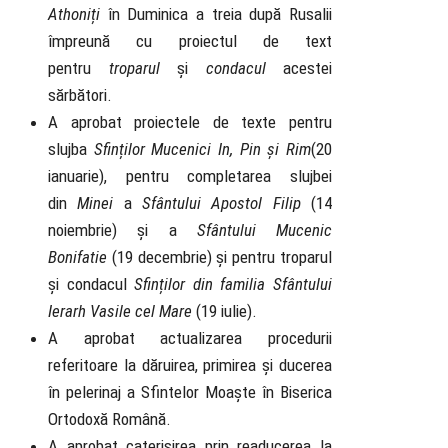
Athoniți
în Duminica a treia după Rusalii
împreună cu proiectul de text
pentru
troparul
și
condacul
acestei
sărbători.
A aprobat proiectele de texte pentru
slujba
Sfinților Mucenici In, Pin și Rim
(20
ianuarie), pentru completarea slujbei
din
Minei
a
Sfântului Apostol Filip
(14
noiembrie) și a
Sfântului Mucenic
Bonifatie
(19 decembrie) și pentru troparul
și condacul
Sfinților din familia Sfântului
Ierarh Vasile cel Mare
(19 iulie).
A aprobat actualizarea procedurii
referitoare la dăruirea, primirea și ducerea
în pelerinaj a Sfintelor Moaște în Biserica
Ortodoxă Română.
A aprobat caterisirea prin readucerea la