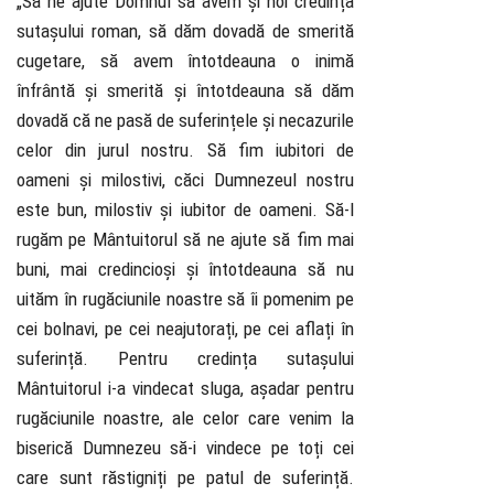
„Să ne ajute Domnul să avem și noi credința
sutașului roman, să dăm dovadă de smerită
cugetare, să avem întotdeauna o inimă
înfrântă și smerită și întotdeauna să dăm
dovadă că ne pasă de suferințele și necazurile
celor din jurul nostru. Să fim iubitori de
oameni și milostivi, căci Dumnezeul nostru
este bun, milostiv și iubitor de oameni. Să-l
rugăm pe Mântuitorul să ne ajute să fim mai
buni, mai credincioși și întotdeauna să nu
uităm în rugăciunile noastre să îi pomenim pe
cei bolnavi, pe cei neajutorați, pe cei aflați în
suferință. Pentru credința sutașului
Mântuitorul i-a vindecat sluga, așadar pentru
rugăciunile noastre, ale celor care venim la
biserică Dumnezeu să-i vindece pe toți cei
care sunt răstigniți pe patul de suferință.