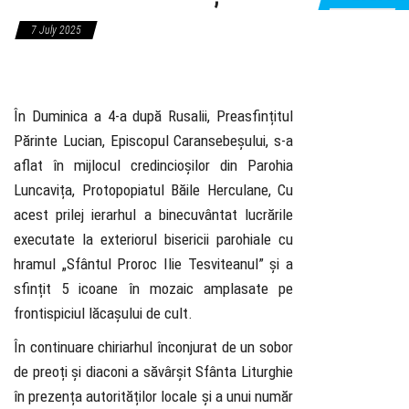
7 July 2025
În Duminica a 4-a după Rusalii, Preasfințitul
Părinte Lucian, Episcopul Caransebeșului, s-a
aflat în mijlocul credincioșilor din Parohia
Luncavița, Protopopiatul Băile Herculane, Cu
acest prilej ierarhul a binecuvântat lucrările
executate la exteriorul bisericii parohiale cu
hramul „Sfântul Proroc Ilie Tesviteanul” și a
sfințit 5 icoane în mozaic amplasate pe
frontispiciul lăcașului de cult.
În continuare chiriarhul înconjurat de un sobor
de preoți și diaconi a săvârșit Sfânta Liturghie
în prezența autorităților locale și a unui număr