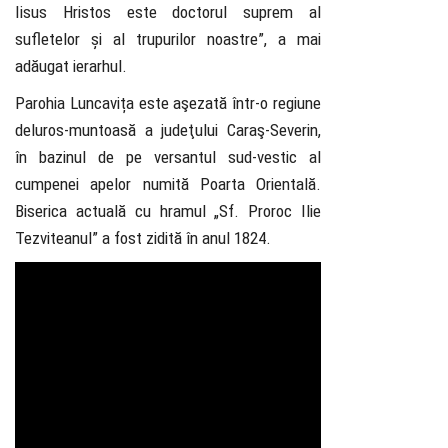
Iisus Hristos este doctorul suprem al
sufletelor și al trupurilor noastre”, a mai
adăugat ierarhul.
Parohia Luncavița este aşezată într-o regiune
deluros-muntoasă a judeţului Caraş-Severin,
în bazinul de pe versantul sud-vestic al
cumpenei apelor numită Poarta Orientală.
Biserica actuală cu hramul „Sf. Proroc Ilie
Tezviteanul” a fost zidită în anul 1824.