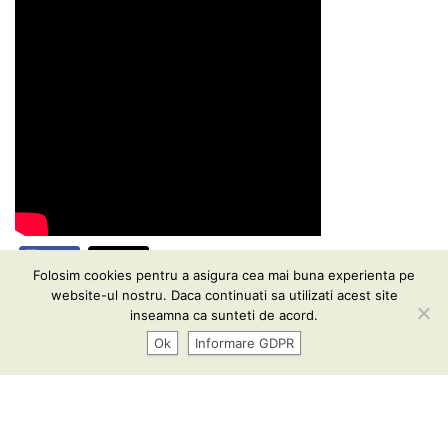
Folosim cookies pentru a asigura cea mai buna experienta pe
website-ul nostru. Daca continuati sa utilizati acest site
Informare GDPR
| Conținutul acestui website vă este pus
inseamna ca sunteti de acord.
la dispoziţie sub termenii
CC BY-SA 3.0
Ok
Informare GDPR