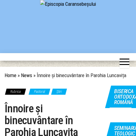
Skip
to
the
content
Episcopia Caransebeșului
Situl oficial al Episcopiei Caransebeșului
Home
»
News
»
Înnoire și binecuvântare în Parohia Luncavița
BISERICA
Rubrica
Pastoral
Știri
ORTODOX
ROMÂNĂ
Înnoire și
binecuvântare în
SEMINARU
Parohia Luncavița
TEOLOGIC