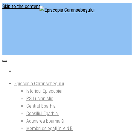
Skip to the content
Situl oficial al Episcopiei Caransebeșului
Episcopia Caransebeșului
Episcopia Caransebeșului
Istoricul Episcopiei
PS Lucian Mic
Centrul Eparhial
Consiliul Eparhial
Adunarea Eparhială
Membri delegaţi în A.N.B.