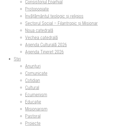
Consistoriul Eparhial
Protopopiate
Învăţământul teologic şi religios
Sectorul Social – Filantropic și Misionar
Noua catedrală
Vechea catedrală
Agenda Culturală 2026
Agenda Tineret 2026
Știri
Anunțuri
Comunicate
Cotidian
Cultural
Ecumenism
Educație
Misionarism
Pastoral
Proiecte