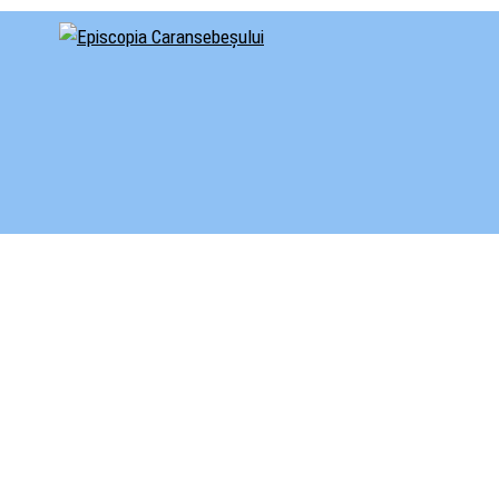
cial al Episcopiei Caransebeșului
iscopia Caransebeșului