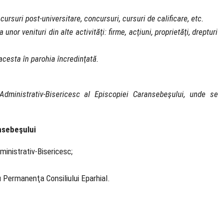
 cursuri post-universitare, concursuri, cursuri de calificare, etc.
nor venituri din alte activităţi: firme, acţiuni, proprietăţi, drepturi
 acesta în parohia încredinţată.
Administrativ-Bisericesc al Episcopiei Caransebeşului, unde se
nsebeşului
dministrativ-Bisericesc;
au Permanenţa Consiliului Eparhial.