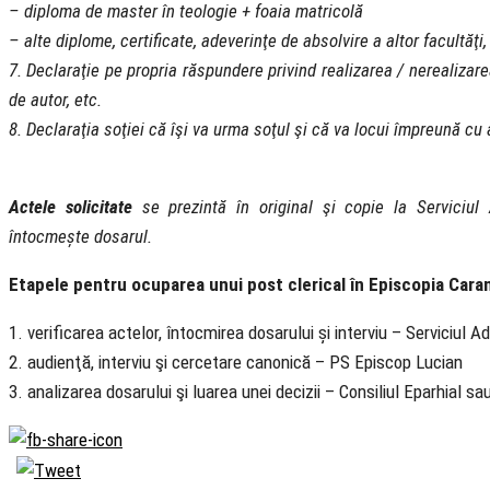
– diploma de master în teologie + foaia matricolă
– alte diplome, certificate, adeverinţe de absolvire a altor facultăţi,
7. Declaraţie pe propria răspundere privind realizarea / nerealizarea u
de autor, etc.
8. Declaraţia soţiei că îşi va urma soţul şi că va locui împreună cu
Actele solicitate
se prezintă în original şi copie la Serviciul 
întocmește dosarul.
Etapele pentru ocuparea unui post clerical în Episcopia Cara
1. verificarea actelor, întocmirea dosarului și interviu – Serviciul A
2. audienţă, interviu şi cercetare canonică – PS Episcop Lucian
3. analizarea dosarului şi luarea unei decizii – Consiliul Eparhial s
Biserica Ortodoxă
Română