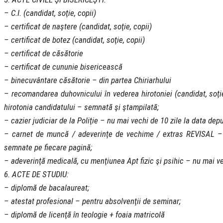
– C.I. (candidat, soţie, copii)
– certificat de naştere (candidat, soţie, copii)
– certificat de botez (candidat, soţie, copii)
– certificat de căsătorie
– certificat de cununie bisericească
– binecuvântare căsătorie – din partea Chiriarhului
– recomandarea duhovnicului în vederea hirotoniei (candidat, soţ
hirotonia candidatului – semnată şi ştampilată;
– cazier judiciar de la Poliţie – nu mai vechi de 10 zile la data depu
– carnet de muncă / adeverinţe de vechime / extras REVISAL – co
semnate pe fiecare pagină;
– adeverinţă medicală, cu menţiunea Apt fizic şi psihic – nu mai ve
6. ACTE DE STUDIU:
– diplomă de bacalaureat;
– atestat profesional – pentru absolvenţii de seminar;
– diplomă de licenţă în teologie + foaia matricolă