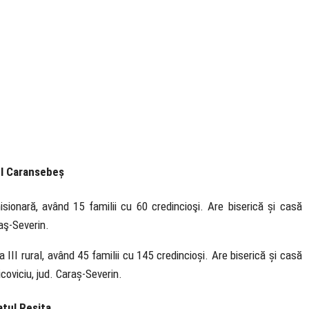
l Caransebeș
sionară, având 15 familii cu 60 credincioşi. Are biserică și casă
aş-Severin.
III rural, având 45 familii cu 145 credincioși. Are biserică și casă
oviciu, jud. Caraș-Severin.
tul Reșița