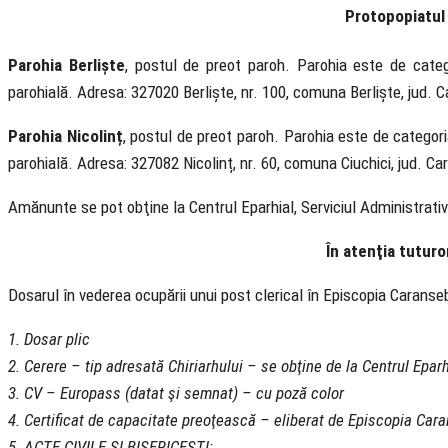
Protopopiatul
Parohia Berliște
, postul de preot paroh. Parohia este de categor
parohială. Adresa: 327020 Berliște, nr. 100, comuna Berliște, jud. C
Parohia Nicolinț
, postul de preot paroh. Parohia este de categoria
parohială. Adresa: 327082 Nicolinț, nr. 60, comuna Ciuchici, jud. Ca
Amănunte se pot obţine la Centrul Eparhial, Serviciul Administrativ-
În atenţia tuturo
Dosarul în vederea ocupării unui post clerical în Episcopia Carans
1. Dosar plic
2. Cerere – tip adresată Chiriarhului – se obţine de la Centrul Eparh
3. CV – Europass (datat şi semnat) – cu poză color
4. Certificat de capacitate preoţească – eliberat de Episcopia Car
5. ACTE CIVILE ŞI BISERICEŞTI: