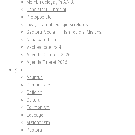
Membri delegaţi în A.N.B.
Consistoriul Eparhial
Protopopiate
Învăţământul teologic şi religios
Sectorul Social – Filantropic și Misionar
Noua catedrală
Vechea catedrală
Agenda Culturală 2026
Agenda Tineret 2026
Știri
Anunțuri
Comunicate
Cotidian
Cultural
Ecumenism
Educație
Misionarism
Pastoral