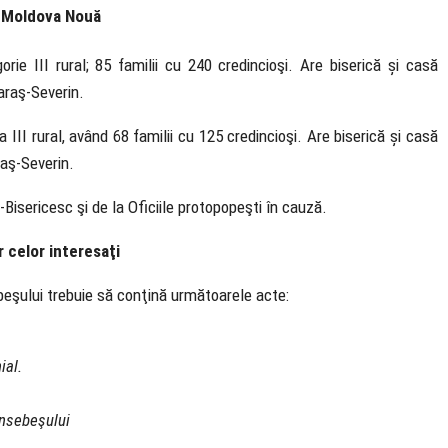
 Moldova Nouă
ie III rural; 85 familii cu 240 credincioşi. Are biserică și casă
araş-Severin.
 III rural, având 68 familii cu 125 credincioşi. Are biserică și casă
raş-Severin.
Bisericesc şi de la Oficiile protopopeşti în cauză.
r celor interesaţi
ebeşului trebuie să conţină următoarele acte:
ial.
ansebeşului