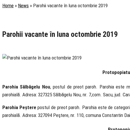
Home
»
News
»
Parohii vacante în luna octombrie 2019
Rubrica
Anunțuri
Știri
Parohii vacante în luna octombrie 2019
15 October 2019
Protopopiatu
Parohia Sălbăgelu Nou
, postul de preot paroh. Parohia este mi
parohială. Adresa: 327325 Sălbăgelu Nou, nr. 7,com. Sacu, jud. Car
Parohia Peștere
postul de preot paroh. Parohia este de categoria 
parohială. Adresa: 327094 Peştere, nr. 110, comuna Constantin Daic
Protopopia