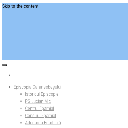
Skip to the content
Situl ofi
Ep
Episcopia Caransebeșului
Istoricul Episcopiei
PS Lucian Mic
Centrul Eparhial
Consiliul Eparhial
Adunarea Eparhială