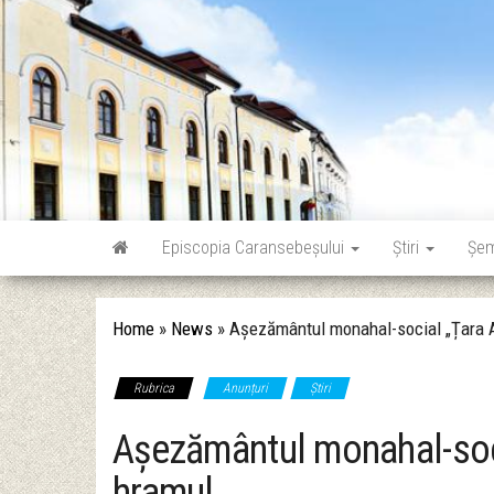
Skip
to
the
content
Episcopia Caransebeșului
Știri
Șe
Home
»
News
»
Așezământul monahal-social „Țara Al
Rubrica
Anunțuri
Știri
Așezământul monahal-socia
hramul