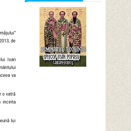
măjului”
 2013, de
lui Ioan
mântului
 aceea va
r o vatră
 incinta
eună lui