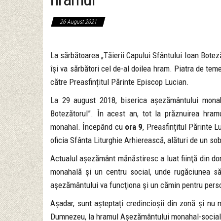
26 August 2021
La sărbătoarea „Tăierii Capului Sfântului Ioan Botez
își va sărbători cel de-al doilea hram. Piatra de t
către Preasfințitul Părinte Episcop Lucian.
La 29 august 2018, biserica așezământului monaha
Botezătorul”. În acest an, tot la prăznuirea hram
monahal. Începând cu
ora 9
, Preasfințitul Părinte 
oficia Sfânta Liturghie Arhierească, alături de un sob
Actualul așezământ mănăstiresc a luat fiinţă din dori
monahală şi un centru social, unde rugăciunea să f
aşezământului va funcţiona şi un cămin pentru persoa
Așadar, sunt așteptați credincioșii din zonă și nu 
Dumnezeu, la hramul Așezământului monahal-social „Ț