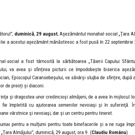
ătorul”,
duminică
,
29 august
, Așezământul monahal-social „Țara Al
emelie a acestui așezământ mănăstiresc a fost pusă în 22 septembrie
l-social a fost târnosită la sărbătoarea „Tăierii Capului Sfântu
ului, va avea și sfințirea picturii ce împodobește biserica așeză
Lucian, Episcopul Caransebeșului, va săvârși slujba de sfințire, după
or de preoți și diaconi.
nţa şi dragostea unor credincioşi almăjeni, de a avea în mijlocul lo
ie împletită cu ajutorarea semenilor nevoiaşi şi în suferinţă. În
ne vârstnice şi nevoiaşi, dar și un centru pentru tineret.
numai pentru a mulțumi pentru toate binefacerile și a ne ruga împr
ara Almăjului”, duminică, 29 august, ora 9. (
Claudiu Românu
)