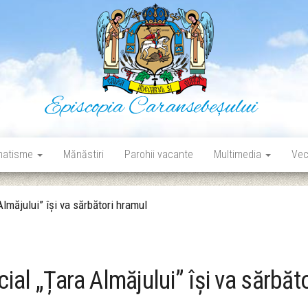
Episcopia Caransebeșului
Situl oficial al Episcopiei Caransebeșului
matisme
Mănăstiri
Parohii vacante
Multimedia
Vec
măjului” își va sărbători hramul
l „Țara Almăjului” își va sărbăto