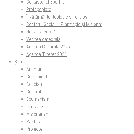
Consistoriul Eparhial
Protopopiate
Învăţământul teologic şi religios
Sectorul Social – Filantropic și Misionar
Noua catedrală
Vechea catedrală
Agenda Culturală 2026
Agenda Tineret 2026
Știri
Anunțuri
Comunicate
Cotidian
Cultural
Ecumenism
Educație
Misionarism
Pastoral
Proiecte