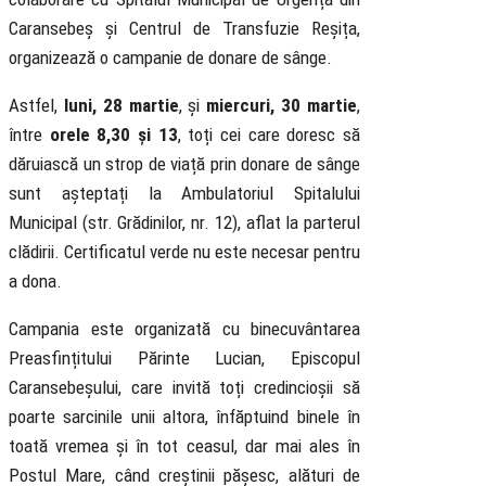
Caransebeș și Centrul de Transfuzie Reșița,
organizează o campanie de donare de sânge.
Astfel,
luni, 28 martie
, și
miercuri, 30 martie
,
între
orele 8,30 și 13
, toți cei care doresc să
dăruiască un strop de viață prin donare de sânge
sunt așteptați la Ambulatoriul Spitalului
Municipal (str. Grădinilor, nr. 12), aflat la parterul
clădirii. Certificatul verde nu este necesar pentru
a dona.
Campania este organizată cu binecuvântarea
Preasfințitului Părinte Lucian, Episcopul
Caransebeșului, care invită toți credincioșii să
poarte sarcinile unii altora, înfăptuind binele în
toată vremea și în tot ceasul, dar mai ales în
Postul Mare, când creștinii pășesc, alături de