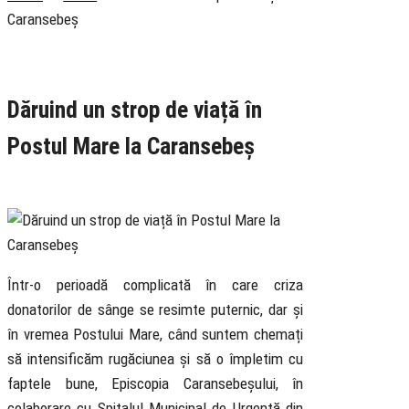
Caransebeș
Rubrica
Anunțuri
Știri
Dăruind un strop de viață în
Postul Mare la Caransebeș
21 March 2022
Într-o perioadă complicată în care criza
donatorilor de sânge se resimte puternic, dar și
în vremea Postului Mare, când suntem chemați
să intensificăm rugăciunea și să o împletim cu
faptele bune, Episcopia Caransebeșului, în
colaborare cu Spitalul Municipal de Urgență din