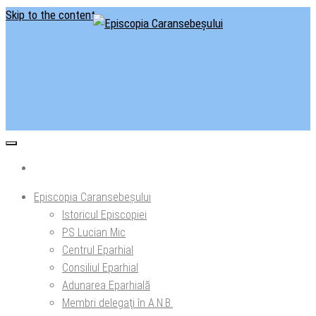
Skip to the content
Situl oficial al Episcopiei Caransebeșului
Episcopia Caransebeșului
Episcopia Caransebeșului
Istoricul Episcopiei
PS Lucian Mic
Centrul Eparhial
Consiliul Eparhial
Adunarea Eparhială
Membri delegaţi în A.N.B.