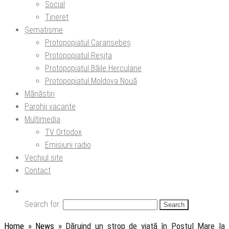
Social
Tineret
Șematisme
Protopopiatul Caransebeș
Protopopiatul Reșița
Protopopiatul Băile Herculane
Protopopiatul Moldova Nouă
Mănăstiri
Parohii vacante
Multimedia
TV Ortodox
Emisiuni radio
Vechiul site
Contact
Search for:
Home
»
News
»
Dăruind un strop de viață în Postul Mare la