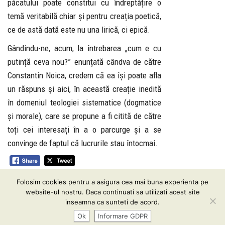
păcatului poate constitui cu îndreptățire o
temă veritabilă chiar și pentru creația poetică,
ce de astă dată este nu una lirică, ci epică.
Gândindu-ne, acum, la întrebarea „cum e cu
putință ceva nou?” enunțată cândva de către
Constantin Noica, credem că ea își poate afla
un răspuns și aici, în această creație inedită
în domeniul teologiei sistematice (dogmatice
și morale), care se propune a fi citită de către
toți cei interesați în a o parcurge și a se
convinge de faptul că lucrurile stau întocmai.
Folosim cookies pentru a asigura cea mai buna experienta pe
Informare GDPR
| Conținutul acestui website vă este pus
website-ul nostru. Daca continuati sa utilizati acest site
la dispoziţie sub termenii
CC BY-SA 3.0
inseamna ca sunteti de acord.
Ok
Informare GDPR