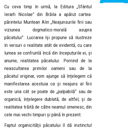
Cu ceva timp în urmă, la Editura „Sfântul
Ierarh Nicolae” din Brăila a apărut cartea
părintelui Muntean Alin „Neajunsurile firii sau
viziunea dogmatico-morală asupra
păcatului”. Lucrarea își propune să ilustreze
în versuri o realitate atât de evidentă, cu care
lumea se confruntă încă din începuturile ei, și
anume, realitatea păcatului. Pornind de la
neascultarea primilor oameni sau de la
păcatul originar, vom ajunge să înțelegem că
manifestarea acestuia ca și neajuns al firii
este una cât se poate de „palpabilă” sau de
organică, înțelegere dublată, de altfel, și de
realitatea trăită de către neamul omenesc, din
cele mai vechi timpuri și până în prezent.
Faptul organicității păcatului îl dă instinctul