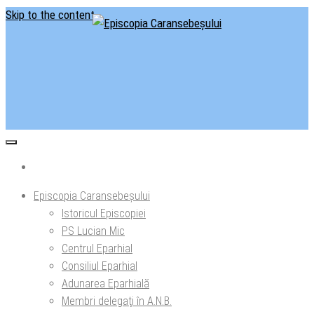
Skip to the content
Situl oficial al Episcopiei Caransebeșului
Episcopia Caransebeșului
Episcopia Caransebeșului
Istoricul Episcopiei
PS Lucian Mic
Centrul Eparhial
Consiliul Eparhial
Adunarea Eparhială
Membri delegaţi în A.N.B.