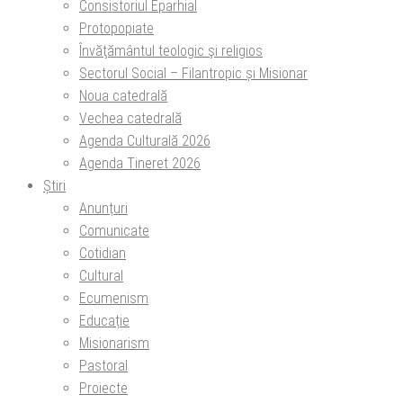
Consistoriul Eparhial
Protopopiate
Învăţământul teologic şi religios
Sectorul Social – Filantropic și Misionar
Noua catedrală
Vechea catedrală
Agenda Culturală 2026
Agenda Tineret 2026
Știri
Anunțuri
Comunicate
Cotidian
Cultural
Ecumenism
Educație
Misionarism
Pastoral
Proiecte