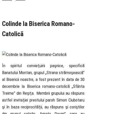
Rubrica
Ecumenism
Colinde la Biserica Romano-
Catolică
31 December 2018
În spiritul convieţuirii paşnice, specifică
Banatului Montan, grupul „Strana strămoşească”
al Bisericii noastre, a fost prezent în data de 30
decembrie la Biserica romano-catolică „Sfânta
Treime” din Reşiţa. Membrii grupului au răspuns
astfel invitaţiei preotului paroh Simon Ciubotaru
şi în baza reciprocităţii, au răspuns şi coriştilor
din grupul catolic „Amate Deum”, care au