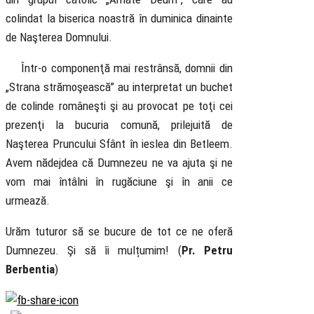
colindat la biserica noastră în duminica dinainte
de Naşterea Domnului.
Într-o componenţă mai restrânsă, domnii din
„Strana strămoşească” au interpretat un buchet
de colinde româneşti şi au provocat pe toţi cei
prezenţi la bucuria comună, prilejuită de
Naşterea Pruncului Sfânt în ieslea din Betleem.
Avem nădejdea că Dumnezeu ne va ajuta şi ne
vom mai întâlni în rugăciune şi în anii ce
urmează.
Urăm tuturor să se bucure de tot ce ne oferă
Dumnezeu. Şi să îi mulțumim! (
Pr. Petru
Berbentia
)