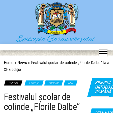
Skip
to
the
content
Episcopia Caransebeșului
Situl oficial al Episcopiei Caransebeșului
Home
»
News
»
Festivalul școlar de colinde „Florile Dalbe” la a
XI-a ediţie
BISERICA
Rubrica
Educație
Pastoral
Știri
ORTODOX
ROMÂNĂ
Festivalul școlar de
colinde „Florile Dalbe”