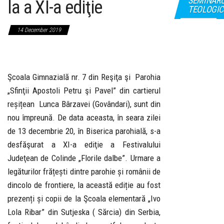
SEMINAR
la a XI-a ediţie
TEOLOGIC
14 December 2019
Şcoala Gimnazială nr. 7 din Reşiţa şi Parohia
„Sfinţii Apostoli Petru şi Pavel” din cartierul
reșițean Lunca Bârzavei (Govândari), sunt din
nou împreună. De data aceasta, în seara zilei
de 13 decembrie 20, în Biserica parohială, s-a
desfăşurat a XI-a ediţie a Festivalului
Judeţean de Colinde „Florile dalbe”. Urmare a
legăturilor frățești dintre parohie și românii de
dincolo de frontiere, la această ediție au fost
prezenți și copii de la Şcoala elementară „Ivo
Lola Ribar” din Sutjeska ( Sărcia) din Serbia,