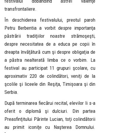
festivalul dobândind astfel valenţe
transfrontaliere.
În deschiderea festivalului, preotul paroh
Petru Berbentia a vorbit despre importanţa
păstrării tradiţiilor noastre strămoşeşti,
despre necesitatea de a educa pe copii în
dreapta învăţătură cum şi despre obligaţia de
a păstra nealterată limba ce o vorbim. La
festival au participat 11 grupuri şcolare, cu
aproximativ 220 de colindători, veniţi de la
şcolile şi liceele din Reşiţa, Timișoara şi din
Serbia.
După terminarea fiecărui recital, elevilor li s-a
oferit o diplomă şi dulciuri. Din partea
Preasfinţitului Părinte Lucian, toţi colindătorii
au primit iconiţe cu Naşterea Domnului.