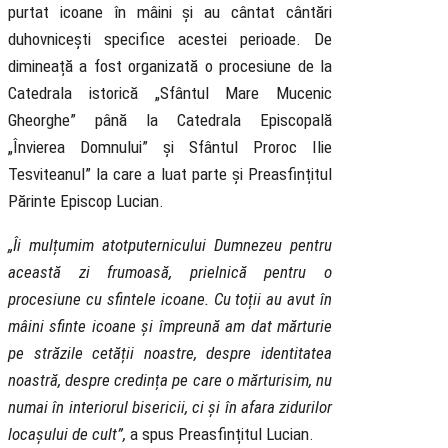
purtat icoane în mâini și au cântat cântări
duhovnicești specifice acestei perioade. De
dimineață a fost organizată o procesiune de la
Catedrala istorică „Sfântul Mare Mucenic
Gheorghe” până la Catedrala Episcopală
„Învierea Domnului” și Sfântul Proroc Ilie
Tesviteanul” la care a luat parte și Preasfințitul
Părinte Episcop Lucian.
„Îi mulțumim atotputernicului Dumnezeu pentru
această zi frumoasă, prielnică pentru o
procesiune cu sfintele icoane. Cu toții au avut în
mâini sfinte icoane și împreună am dat mărturie
pe străzile cetății noastre, despre identitatea
noastră, despre credința pe care o mărturisim, nu
numai în interiorul bisericii, ci și în afara zidurilor
locașului de cult”,
a spus Preasfințitul Lucian.