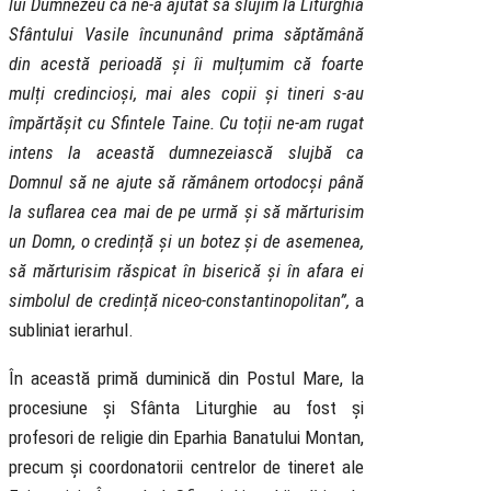
lui Dumnezeu că ne-a ajutat să slujim la Liturghia
Sfântului Vasile încununând prima săptămână
din acestă perioadă și îi mulțumim că foarte
mulți credincioși, mai ales copii și tineri s-au
împărtășit cu Sfintele Taine. Cu toții ne-am rugat
intens la această dumnezeiască slujbă ca
Domnul să ne ajute să rămânem ortodocși până
la suflarea cea mai de pe urmă și să mărturisim
un Domn, o credință și un botez și de asemenea,
să mărturisim răspicat în biserică și în afara ei
simbolul de credință niceo-constantinopolitan”,
a
subliniat ierarhul.
În această primă duminică din Postul Mare, la
procesiune și Sfânta Liturghie au fost și
profesori de religie din Eparhia Banatului Montan,
precum și coordonatorii centrelor de tineret ale