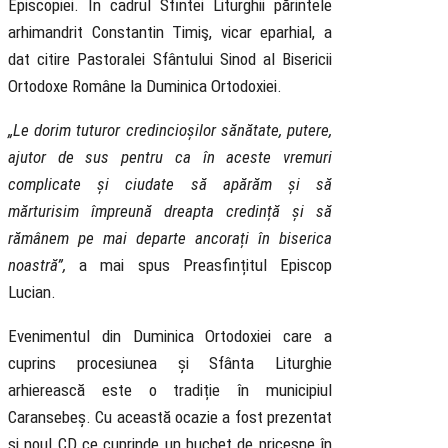
Episcopiei. În cadrul Sfintei Liturghii părintele
arhimandrit Constantin Timiş, vicar eparhial, a
dat citire Pastoralei Sfântului Sinod al Bisericii
Ortodoxe Române la Duminica Ortodoxiei.
„Le dorim tuturor credincioșilor sănătate, putere,
ajutor de sus pentru ca în aceste vremuri
complicate și ciudate să apărăm și să
mărturisim împreună dreapta credință și să
rămânem pe mai departe ancorați în biserica
noastră”,
a mai spus Preasfințitul Episcop
Lucian.
Evenimentul din Duminica Ortodoxiei care a
cuprins procesiunea și Sfânta Liturghie
arhierească este o tradiție în municipiul
Caransebeș. Cu această ocazie a fost prezentat
și noul CD ce cuprinde un buchet de pricesne în