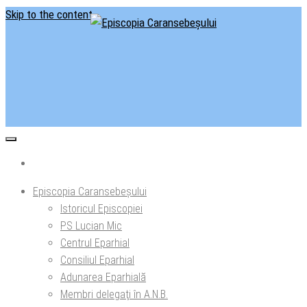
Skip to the content
Situl oficial al Episcopiei Caransebeșului
Episcopia Caransebeșului
Episcopia Caransebeșului
Istoricul Episcopiei
PS Lucian Mic
Centrul Eparhial
Consiliul Eparhial
Adunarea Eparhială
Membri delegaţi în A.N.B.