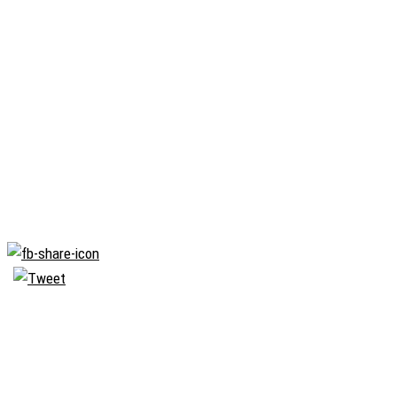
Biserica
Ortodoxă
Română