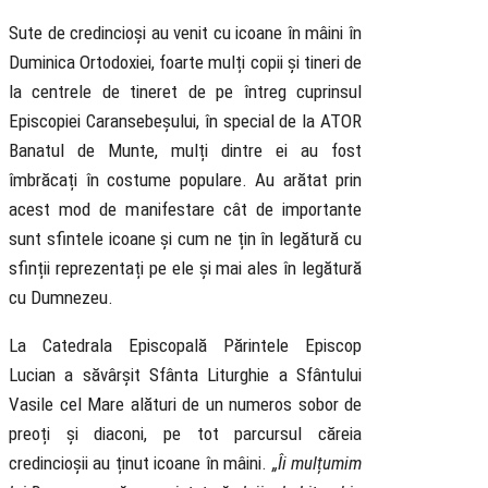
Sute de credincioși au venit cu icoane în mâini în
Duminica Ortodoxiei, foarte mulți copii și tineri de
la centrele de tineret de pe întreg cuprinsul
Episcopiei Caransebeșului, în special de la ATOR
Banatul de Munte, mulți dintre ei au fost
îmbrăcați în costume populare. Au arătat prin
acest mod de manifestare cât de importante
sunt sfintele icoane și cum ne țin în legătură cu
sfinții reprezentați pe ele și mai ales în legătură
cu Dumnezeu.
La Catedrala Episcopală Părintele Episcop
Lucian a săvârșit Sfânta Liturghie a Sfântului
Vasile cel Mare alături de un numeros sobor de
preoți și diaconi, pe tot parcursul căreia
credincioșii au ținut icoane în mâini.
„Îi mulțumim