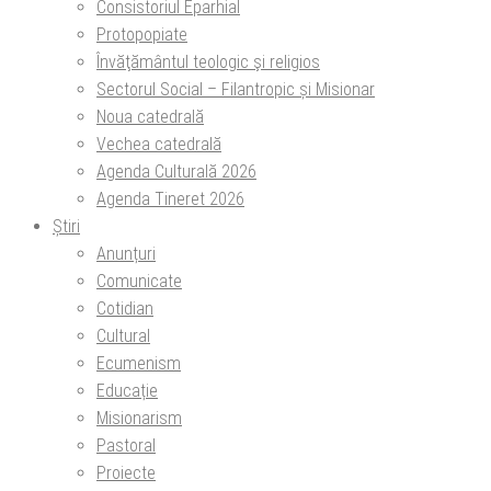
Consistoriul Eparhial
Protopopiate
Învăţământul teologic şi religios
Sectorul Social – Filantropic și Misionar
Noua catedrală
Vechea catedrală
Agenda Culturală 2026
Agenda Tineret 2026
Știri
Anunțuri
Comunicate
Cotidian
Cultural
Ecumenism
Educație
Misionarism
Pastoral
Proiecte