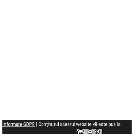
Seminarul
Teologic
Informare GDPR
| Conținutul acestui website vă este pus la