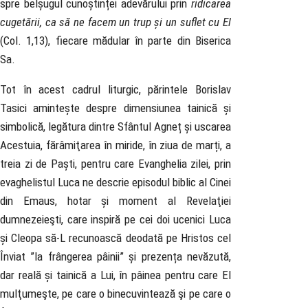
spre belșugul cunoștinței adevărului prin
ridicarea
cugetării, ca să ne facem un trup și un suflet cu El
(Col. 1,13), fiecare mădular în parte din Biserica
Sa.
Tot în acest cadrul liturgic, părintele Borislav
Tasici amintește despre dimensiunea tainică și
simbolică, legătura dintre Sfântul Agneț și uscarea
Acestuia, fărâmiţarea în miride, în ziua de marți, a
treia zi de Paști, pentru care Evanghelia zilei, prin
evaghelistul Luca ne descrie episodul biblic al Cinei
din Emaus, hotar și moment al Revelaţiei
dumnezeieşti, care inspiră pe cei doi ucenici Luca
și Cleopa să-L recunoască deodată pe Hristos cel
Înviat ”la frângerea pâinii” și prezența nevăzută,
dar reală și tainică a Lui, în pâinea pentru care El
mulţumeşte, pe care o binecuvintează şi pe care o