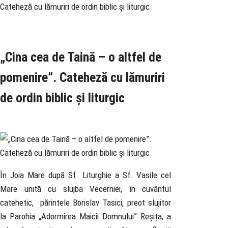
Cateheză cu lămuriri de ordin biblic și liturgic
Rubrica
Pastoral
Știri
„Cina cea de Taină – o altfel de
pomenire”. Cateheză cu lămuriri
de ordin biblic și liturgic
26 April 2019
În Joia Mare după Sf. Liturghie a Sf. Vasile cel
Mare unită cu slujba Vecerniei, în cuvântul
catehetic, părintele Borislav Tasici, preot slujitor
la Parohia „Adormirea Maicii Domnului” Reșița, a