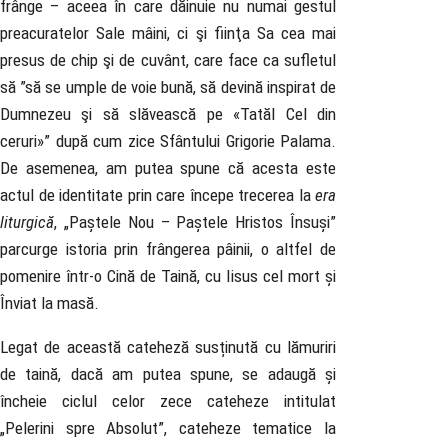
frânge – aceea în care dăinuie nu numai gestul
preacuratelor Sale mâini, ci şi fiinţa Sa cea mai
presus de chip şi de cuvânt, care face ca sufletul
să ”să se umple de voie bună, să devină inspirat de
Dumnezeu şi să slăvească pe «Tatăl Cel din
ceruri»” după cum zice Sfântului Grigorie Palama.
De asemenea, am putea spune că acesta este
actul de identitate prin care începe trecerea la
era
liturgică
, „Paștele Nou – Paștele Hristos Însuși”
parcurge istoria prin frângerea pâinii, o altfel de
pomenire într-o Cină de Taină, cu Iisus cel mort și
Înviat la masă.
Legat de această cateheză susținută cu lămuriri
de taină, dacă am putea spune, se adaugă și
încheie ciclul celor zece cateheze intitulat
„Pelerini spre Absolut”, cateheze tematice la