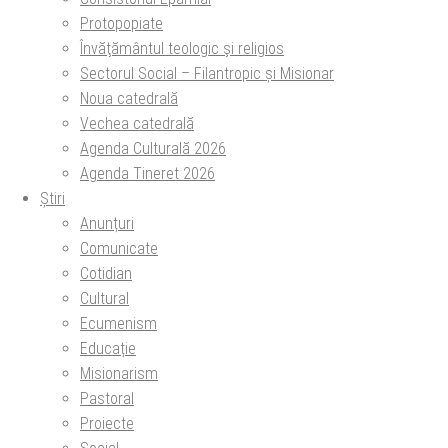
Protopopiate
Învăţământul teologic şi religios
Sectorul Social – Filantropic și Misionar
Noua catedrală
Vechea catedrală
Agenda Culturală 2026
Agenda Tineret 2026
Știri
Anunțuri
Comunicate
Cotidian
Cultural
Ecumenism
Educație
Misionarism
Pastoral
Proiecte