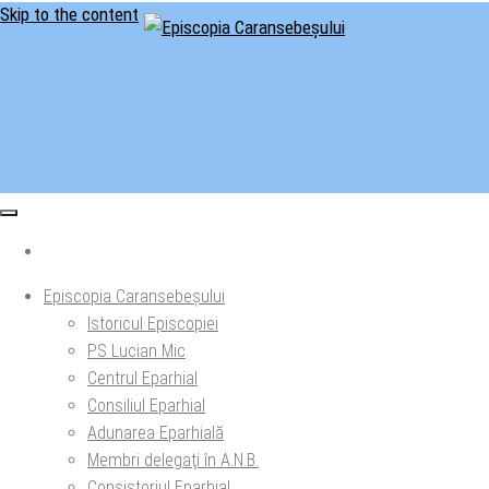
Skip to the content
Situl oficial al Episcopiei Caransebeșului
Episcopia Caransebeșului
Episcopia Caransebeșului
Istoricul Episcopiei
PS Lucian Mic
Centrul Eparhial
Consiliul Eparhial
Adunarea Eparhială
Membri delegaţi în A.N.B.
Consistoriul Eparhial