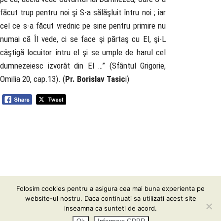
făcut trup pentru noi şi S-a sălăşluit întru noi ; iar
cel ce s-a făcut vrednic pe sine pentru primire nu
numai că Îl vede, ci se face şi părtaş cu El, şi-L
câştigă locuitor întru el şi se umple de harul cel
dumnezeiesc izvorât din El …” (Sfântul Grigorie,
Omilia 20, cap.13). (
Pr. Borislav Tasic
i)
Biserica
Ortodoxă
Română
Seminarul
Teologic
Folosim cookies pentru a asigura cea mai buna experienta pe
website-ul nostru. Daca continuati sa utilizati acest site
inseamna ca sunteti de acord.
Informare GDPR
| Conținutul acestui website vă este pus la