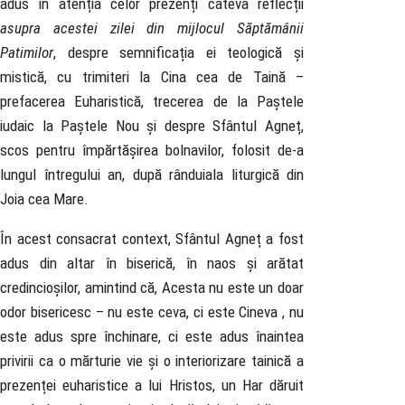
adus în atenția celor prezenți câteva reflecții
asupra acestei zilei din mijlocul Săptămânii
Patimilor
, despre semnificația ei teologică și
mistică, cu trimiteri la Cina cea de Taină –
prefacerea Euharistică, trecerea de la Paștele
iudaic la Paștele Nou și despre Sfântul Agneț,
scos pentru împărtășirea bolnavilor, folosit de-a
lungul întregului an, după rânduiala liturgică din
Joia cea Mare.
În acest consacrat context, Sfântul Agneț a fost
adus din altar în biserică, în naos și arătat
credincioșilor, amintind că, Acesta nu este un doar
odor bisericesc – nu este ceva, ci este Cineva , nu
este adus spre închinare, ci este adus înaintea
privirii ca o mărturie vie și o interiorizare tainică a
prezenței euharistice a lui Hristos, un Har dăruit