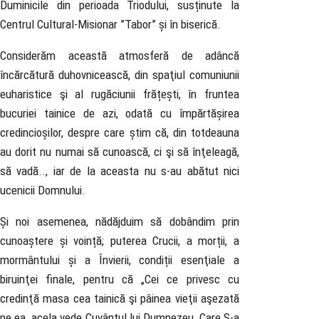
Duminicile din perioada Triodului, susținute la
Centrul Cultural-Misionar ”Tabor” și în biserică.
Considerăm această atmosferă de adâncă
încărcătură duhovnicească, din spaţiul comuniunii
euharistice şi al rugăciunii frățești, în fruntea
bucuriei tainice de azi, odată cu împărtășirea
credincioșilor, despre care știm că, din totdeauna
au dorit nu numai să cunoască, ci şi să înţeleagă,
să vadă.., iar de la aceasta nu s-au abătut nici
ucenicii Domnului.
Și noi asemenea, nădăjduim să dobândim prin
cunoaștere și voință; puterea Crucii, a morții, a
mormântului și a Învierii, condiții esenţiale a
biruinţei finale, pentru că „Cei ce privesc cu
credinţă masa cea tainică şi pâinea vieţii aşezată
pe ea, acela vede Cuvântul lui Dumnezeu, Care S-a