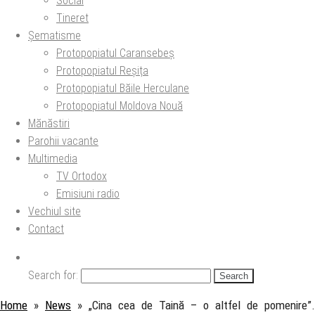
Social
Tineret
Șematisme
Protopopiatul Caransebeș
Protopopiatul Reșița
Protopopiatul Băile Herculane
Protopopiatul Moldova Nouă
Mănăstiri
Parohii vacante
Multimedia
TV Ortodox
Emisiuni radio
Vechiul site
Contact
Search for:
Home
»
News
»
„Cina cea de Taină – o altfel de pomenire”.