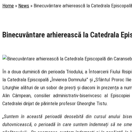
Home
»
News
»
Binecuvântare arhierească la Catedrala Episcopal
Rubrica
Pastoral
Știri
Binecuvântare arhierească la Catedrala Ep
17 February 2020
În a doua duminică din perioada Triodului, a Întoarcerii Fiului Risip
la Catedrala Episcopală „Învierea Domnului” și „Sfântul Proroc Ili
Liturghie alături de un sobor de preoți și diaconi în prezența a num
Alin Câmpean, consilier administrativ-biserivcesc al Episcopie
Catedralei dirijat de părintele profesor Gheorghe Tistu.
„Suntem în această perioadă deosebită din cursul anului biseri
duhovnicească, o perioadă în care suntem îndemnați să ne smer