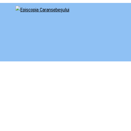
cial al Episcopiei Caransebeșului
iscopia Caransebeșului