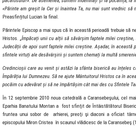
păcătosului!». De asemenea, suntem îndemnați și la pocăință, la înt
«Părinte am greșit la Cer și înaintea Ta, nu mai sunt vrednic să 
Preasfințitul Lucian la final.
Părintele Episcop a mai spus că în această perioadă trebuie să ne ș
Hristos.
„Împăcați unii cu alții să săvârșim faptele milei creștine,
Judecății de apoi sunt faptele milei creștine. Așadar, în această
sfintele virtuți ale desăvârșirii și suntem chemați la multă smeren
Credincioșii care au venit și astăzi la sfânta biserică au înțeles 
Împărăția lui Dumnezeu. Să ne ajute Mântuitorul Hristos ca în ace
pocăim cu adevărat și să ne împărtășim cât mai des cu Sfintele Ta
În 12 septembrie 2010 noua catedrală a Caransebeşului, cel mai
Eparhia Banatului Montan a fost sfinţit de Întâistătătorul Biseric
fruntea unui sobor de arhierei, preoţi şi diaconi a oficiat târn
episcopului Miron Cristea în scaunul vlădicesc de la Caransebeş (