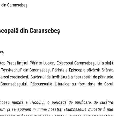
ă din Caransebeș
iscopală din Caransebeș
itor, Preasfințitul Părinte Lucian, Episcopul Caransebeșului a slujit
e Tesviteanul” din Caransebeș. Părintele Episcop a săvârșit Sfânta
eroși credincioși. Cuvântul de învățătură a fost rostit de părintele
i Caransebeșului. Răspunsurile Liturgice au fost date de Corul
cesc numită a Triodului, o perioadă de purificare, de curățire
im și să spunem în inima noastră: «Dumnezeule milostiv fi mie