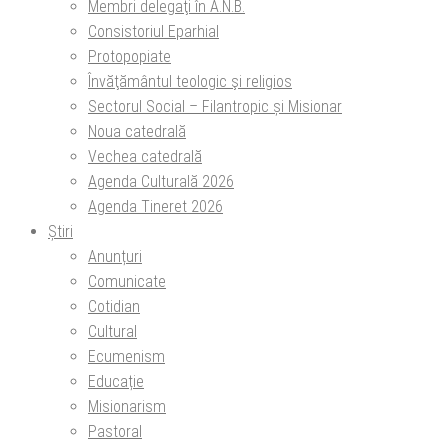
Membri delegaţi în A.N.B.
Consistoriul Eparhial
Protopopiate
Învăţământul teologic şi religios
Sectorul Social – Filantropic și Misionar
Noua catedrală
Vechea catedrală
Agenda Culturală 2026
Agenda Tineret 2026
Știri
Anunțuri
Comunicate
Cotidian
Cultural
Ecumenism
Educație
Misionarism
Pastoral