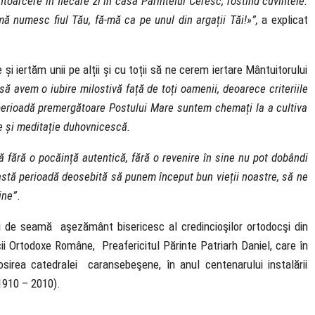
oarcere în fiecare zi în casa Părintelui Ceresc, rostind cuvintele:
mă numesc fiul Tău, fă-mă ca pe unul din argații Tăi!»”,
a explicat
i iertăm unii pe alții și cu toții să ne cerem iertare Mântuitorului
 să avem o iubire milostivă față de toți oamenii, deoarece criteriile
 perioadă premergătoare Postului Mare suntem chemați la a cultiva
ie și meditație duhovnicescă.
că fără o pocăință autentică, fără o revenire în sine nu pot dobândi
astă perioadă deosebită să punem început bun vieții noastre, să ne
ine”
.
 de seamă aşezământ bisericesc al credincioşilor ortodocşi din
ii Ortodoxe Române, Preafericitul Părinte Patriarh Daniel, care în
osirea catedralei caransebeşene, în anul centenarului instalării
1910 – 2010).