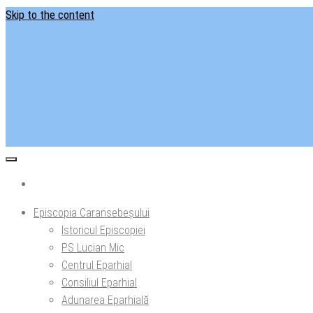
Skip to the content
Situl ofi
Ep
Episcopia Caransebeșului
Istoricul Episcopiei
PS Lucian Mic
Centrul Eparhial
Consiliul Eparhial
Adunarea Eparhială