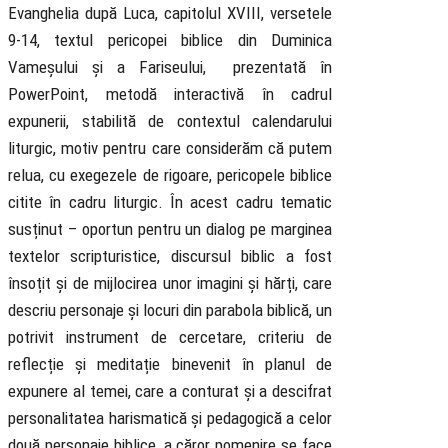
Evanghelia după Luca, capitolul XVIII, versetele
9-14, textul pericopei biblice din Duminica
Vameșului și a Fariseului, prezentată în
PowerPoint, metodă interactivă în cadrul
expunerii, stabilită de contextul calendarului
liturgic, motiv pentru care considerăm că putem
relua, cu exegezele de rigoare, pericopele biblice
citite în cadru liturgic. În acest cadru tematic
susținut – oportun pentru un dialog pe marginea
textelor scripturistice, discursul biblic a fost
însoțit și de mijlocirea unor imagini și hărți, care
descriu personaje și locuri din parabola biblică, un
potrivit instrument de cercetare, criteriu de
reflecție și meditație binevenit în planul de
expunere al temei, care a conturat și a descifrat
personalitatea harismatică și pedagogică a celor
două personaje biblice, a căror pomenire se face