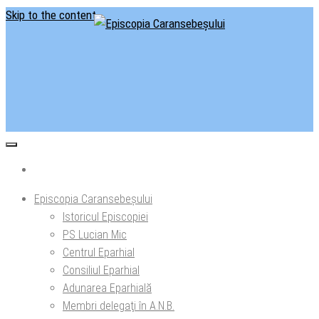
Skip to the content
Situl oficial al Episcopiei Caransebeșului
Episcopia Caransebeșului
Episcopia Caransebeșului
Istoricul Episcopiei
PS Lucian Mic
Centrul Eparhial
Consiliul Eparhial
Adunarea Eparhială
Membri delegaţi în A.N.B.