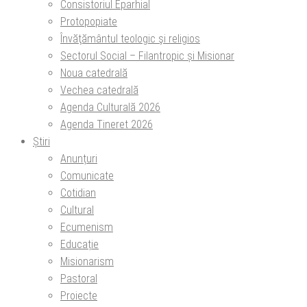
Consistoriul Eparhial
Protopopiate
Învăţământul teologic şi religios
Sectorul Social – Filantropic și Misionar
Noua catedrală
Vechea catedrală
Agenda Culturală 2026
Agenda Tineret 2026
Știri
Anunțuri
Comunicate
Cotidian
Cultural
Ecumenism
Educație
Misionarism
Pastoral
Proiecte