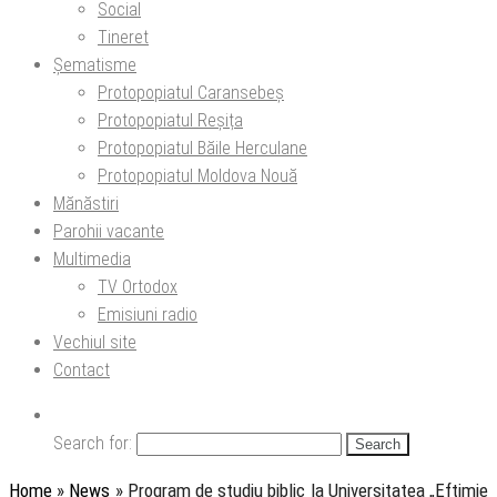
Social
Tineret
Șematisme
Protopopiatul Caransebeș
Protopopiatul Reșița
Protopopiatul Băile Herculane
Protopopiatul Moldova Nouă
Mănăstiri
Parohii vacante
Multimedia
TV Ortodox
Emisiuni radio
Vechiul site
Contact
Search for:
Home
»
News
»
Program de studiu biblic la Universitatea „Eftimie