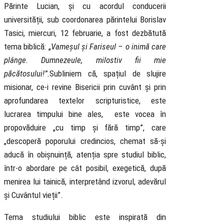
Părinte Lucian, și cu acordul conducerii
universității, sub coordonarea părintelui Borislav
Tasici, miercuri, 12 februarie, a fost dezbătută
tema biblică: „
Vameșul și Fariseul – o inimă care
plânge. Dumnezeule, milostiv fii mie
păcătosului!”.
Subliniem că, spațiul de slujire
misionar, ce-i revine Bisericii prin cuvânt și prin
aprofundarea textelor scripturistice, este
lucrarea timpului bine ales, este vocea în
propovăduire „cu timp și fără timp”, care
„descoperă poporului credincios, chemat să-și
aducă în obișnuință, atenția spre studiul biblic,
într-o abordare pe cât posibil, exegetică, după
menirea lui tainică, interpretând izvorul, adevărul
și Cuvântul vieții”.
Tema studiului biblic este inspirată din