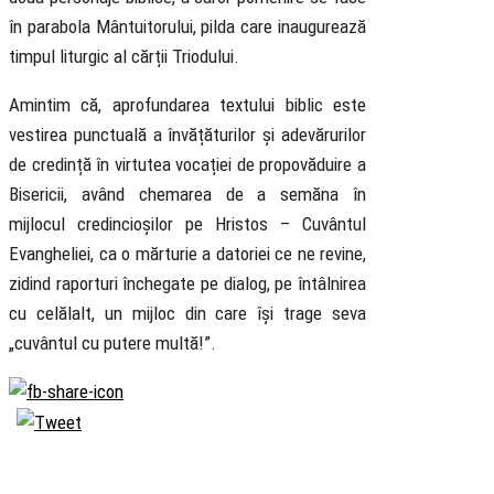
în parabola Mântuitorului, pilda care inaugurează
timpul liturgic al cărții Triodului.
Amintim că, aprofundarea textului biblic este
vestirea punctuală a învățăturilor și adevărurilor
de credință în virtutea vocației de propovăduire a
Bisericii, având chemarea de a semăna în
mijlocul credincioșilor pe Hristos – Cuvântul
Evangheliei, ca o mărturie a datoriei ce ne revine,
zidind raporturi închegate pe dialog, pe întâlnirea
cu celălalt, un mijloc din care își trage seva
„cuvântul cu putere multă!”.
Biserica
Ortodoxă