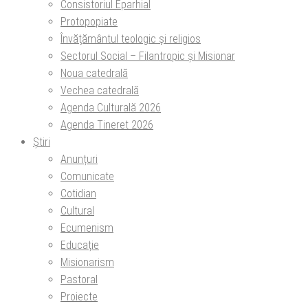
Consistoriul Eparhial
Protopopiate
Învăţământul teologic şi religios
Sectorul Social – Filantropic și Misionar
Noua catedrală
Vechea catedrală
Agenda Culturală 2026
Agenda Tineret 2026
Știri
Anunțuri
Comunicate
Cotidian
Cultural
Ecumenism
Educație
Misionarism
Pastoral
Proiecte