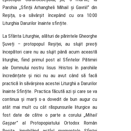
Parohia „Sfinții Arhangheli Mihail și Gavriil” din
Reșița, s-a săvârșit începând cu ora 10:00
Liturghia Darurilor înainte sfințite.
La Sfânta Liturghie, alături de părintele Gheorghe
Șuveți – protopopul Reșiței, au slujit preoți
începători care nu au slujit până acum această
liturghie, fiind primul post al Sfintelor Pătimiri
ale Domnului nostru Iisus Hristos în parohiile
încredințate și nici nu au avut când să facă
practică în săvârșirea acestei Liturghii a Darurilor
înainte Sfințite. Practica făcută azi și care se va
continua și marți s-a dovedit de bun augur cu
atât mai mult cu cât răspunsurile liturgice au
fost date de către o parte a corului
„Mihail
Gașpar”
al Protopopiatului Ortodox Român
Reșița, înnobilând astfel momentele Sfintei