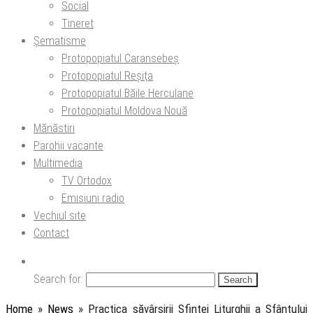
Social
Tineret
Șematisme
Protopopiatul Caransebeș
Protopopiatul Reșița
Protopopiatul Băile Herculane
Protopopiatul Moldova Nouă
Mănăstiri
Parohii vacante
Multimedia
TV Ortodox
Emisiuni radio
Vechiul site
Contact
Search for:
Home
»
News
»
Practica săvârșirii Sfintei Liturghii a Sfântului