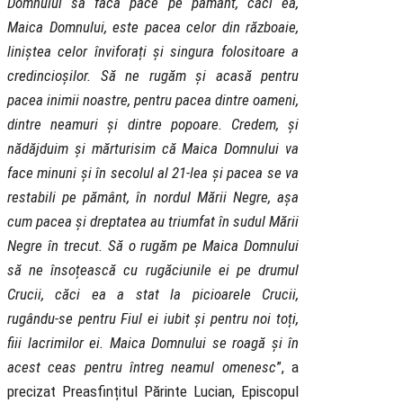
Domnului să facă pace pe pământ, căci ea,
Maica Domnului, este pacea celor din războaie,
liniștea celor înviforați și singura folositoare a
credincioșilor. Să ne rugăm și acasă pentru
pacea inimii noastre, pentru pacea dintre oameni,
dintre neamuri și dintre popoare. Credem, și
nădăjduim și mărturisim că Maica Domnului va
face minuni și în secolul al 21-lea și pacea se va
restabili pe pământ, în nordul Mării Negre, așa
cum pacea și dreptatea au triumfat în sudul Mării
Negre în trecut. Să o rugăm pe Maica Domnului
să ne însoțească cu rugăciunile ei pe drumul
Crucii, căci ea a stat la picioarele Crucii,
rugându-se pentru Fiul ei iubit și pentru noi toți,
fiii lacrimilor ei. Maica Domnului se roagă și în
acest ceas pentru întreg neamul omenesc
”, a
precizat Preasfințitul Părinte Lucian, Episcopul