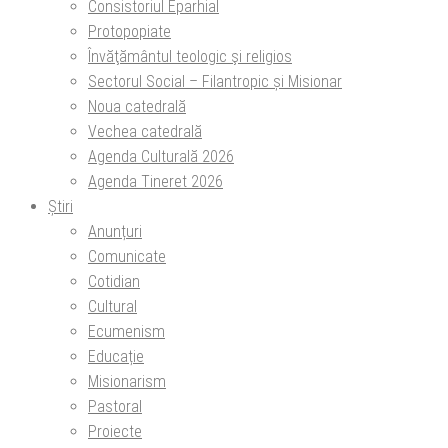
Consistoriul Eparhial
Protopopiate
Învăţământul teologic şi religios
Sectorul Social – Filantropic și Misionar
Noua catedrală
Vechea catedrală
Agenda Culturală 2026
Agenda Tineret 2026
Știri
Anunțuri
Comunicate
Cotidian
Cultural
Ecumenism
Educație
Misionarism
Pastoral
Proiecte