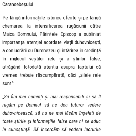
Caransebeșului.
Pe lângă informațiile istorice oferite și pe lângă
chemarea la intensificarea rugăciunii către
Maica Domnului, Părintele Episcop a subliniat
importanța atenției acordate vieții duhovnicești,
a conlucrării cu Dumnezeu și întărirea în credință
în mijlocul veștilor rele și a știrilor false,
atrăgând totodată atenția asupra faptului că
vremea trebuie răscumpărată, căci „zilele rele
sunt”:
„
Să fim mai cuminți și mai responsabili și să Îl
rugăm pe Domnul să ne dea tuturor vedere
duhovnicească, să nu ne mai lăsăm înșelați de
toate știrile și informațiile false care ni se aduc
la cunoștință. Să încercăm să vedem lucrurile