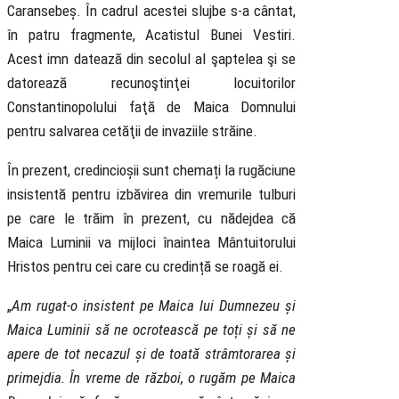
Caransebeș. În cadrul acestei slujbe s-a cântat,
în patru fragmente, Acatistul Bunei Vestiri.
Acest imn datează din secolul al şaptelea şi se
datorează recunoştinţei locuitorilor
Constantinopolului faţă de Maica Domnului
pentru salvarea cetăţii de invaziile străine.
În prezent, credincioșii sunt chemați la rugăciune
insistentă pentru izbăvirea din vremurile tulburi
pe care le trăim în prezent, cu nădejdea că
Maica Luminii va mijloci înaintea Mântuitorului
Hristos pentru cei care cu credință se roagă ei.
„
Am rugat-o insistent pe Maica lui Dumnezeu și
Maica Luminii să ne ocrotească pe toți și să ne
apere de tot necazul și de toată strâmtorarea și
primejdia. În vreme de război, o rugăm pe Maica