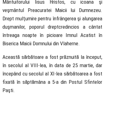
Mântuitorului Iisus Hristos, cu icoana şi
veşmântul Preacuratei Maicii lui Dumnezeu.
Drept mulţumire pentru înfrângerea şi alungarea
duşmanilor, poporul dreptcredincios a cântat
întreaga noapte în picioare Imnul Acatist în
Biserica Maicii Domnului din Vlaherne.
Această sărbătoare a fost prăznuită la început,
în secolul al VIII-lea, în data de 25 martie, dar
începând cu secolul al XI-lea sărbătoarea a fost
fixată în săptămâna a 5-a din Postul Sfintelor
Paşti.