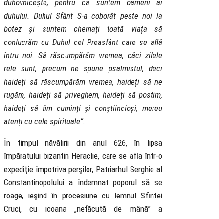
duhovnicește, pentru că suntem oameni ai
duhului. Duhul Sfânt S-a coborât peste noi la
botez și suntem chemați toată viața să
conlucrăm cu Duhul cel Preasfânt care se află
întru noi. Să răscumpărăm vremea, căci zilele
rele sunt, precum ne spune psalmistul, deci
haideți să răscumpărăm vremea, haideți să ne
rugăm, haideți să priveghem, haideți să postim,
haideți să fim cuminți și conștiincioși, mereu
atenți cu cele spirituale”.
În timpul năvălirii din anul 626, în lipsa
împăratului bizantin Heraclie, care se afla într-o
expediţie împotriva perşilor, Patriarhul Serghie al
Constantinopolului a îndemnat poporul să se
roage, ieşind în procesiune cu lemnul Sfintei
Cruci, cu icoana „nefăcută de mână” a