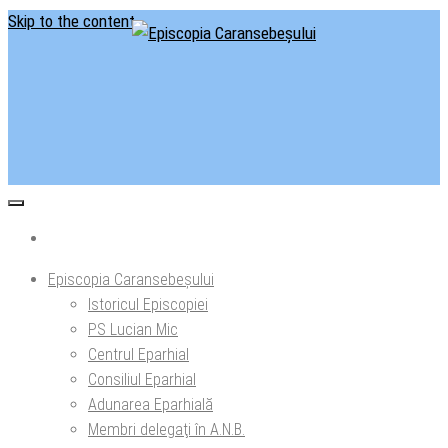
Skip to the content
Situl oficial al Episcopiei Caransebeșului
Episcopia Caransebeșului
Episcopia Caransebeșului
Istoricul Episcopiei
PS Lucian Mic
Centrul Eparhial
Consiliul Eparhial
Adunarea Eparhială
Membri delegaţi în A.N.B.