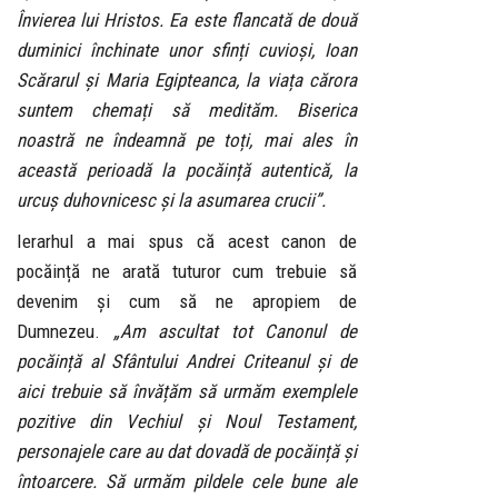
Învierea lui Hristos. Ea este flancată de două
duminici închinate unor sfinți cuvioși, Ioan
Scărarul și Maria Egipteanca, la viața cărora
suntem chemați să medităm. Biserica
noastră ne îndeamnă pe toți, mai ales în
această perioadă la pocăință autentică, la
urcuș duhovnicesc și la asumarea crucii”.
Ierarhul a mai spus că acest canon de
pocăință ne arată tuturor cum trebuie să
devenim și cum să ne apropiem de
Dumnezeu.
„Am ascultat tot Canonul de
pocăință al Sfântului Andrei Criteanul și de
aici trebuie să învățăm să urmăm exemplele
pozitive din Vechiul și Noul Testament,
personajele care au dat dovadă de pocăință și
întoarcere. Să urmăm pildele cele bune ale