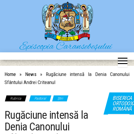
Skip
to
the
content
Episcopia Caransebeșului
Situl oficial al Episcopiei Caransebeșului
Home
»
News
»
Rugăciune intensă la Denia Canonului
Sfântului Andrei Criteanul
BISERICA
Rubrica
Pastoral
Știri
ORTODOX
ROMÂNĂ
Rugăciune intensă la
Denia Canonului