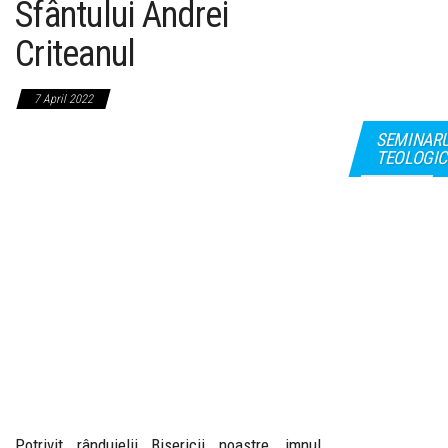
Sfântului Andrei
Criteanul
7 April 2022
SEMINAR
TEOLOGIC
Potrivit rânduielii Bisericii noastre, imnul