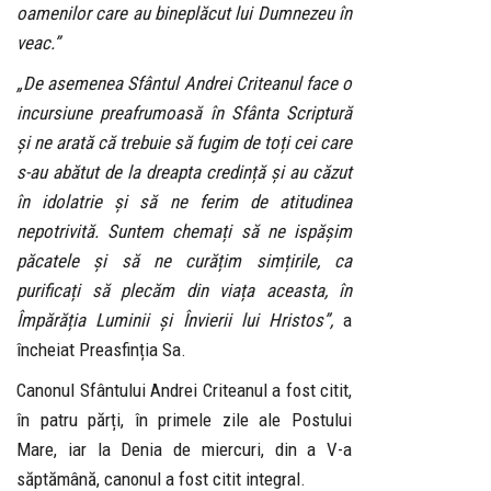
oamenilor care au bineplăcut lui Dumnezeu în
veac.”
„De asemenea Sfântul Andrei Criteanul face o
incursiune preafrumoasă în Sfânta Scriptură
și ne arată că trebuie să fugim de toți cei care
s-au abătut de la dreapta credință și au căzut
în idolatrie și să ne ferim de atitudinea
nepotrivită. Suntem chemați să ne ispășim
păcatele și să ne curățim simțirile, ca
purificați să plecăm din viața aceasta, în
Împărăția Luminii și Învierii lui Hristos”,
a
încheiat Preasfinția Sa.
Canonul Sfântului Andrei Criteanul a fost citit,
în patru părți, în primele zile ale Postului
Mare, iar la Denia de miercuri, din a V-a
săptămână, canonul a fost citit integral.