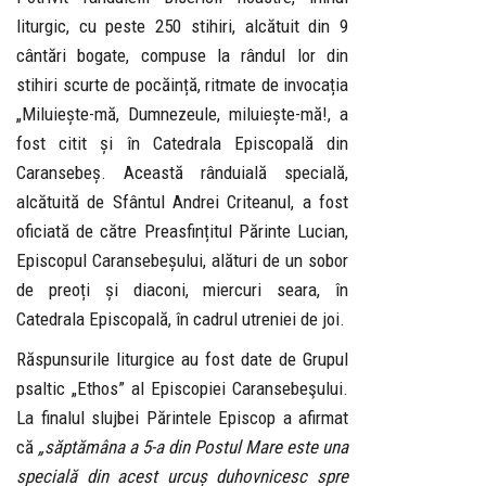
liturgic, cu peste 250 stihiri, alcătuit din 9
cântări bogate, compuse la rândul lor din
stihiri scurte de pocăință, ritmate de invocația
„Miluiește-mă, Dumnezeule, miluiește-mă!, a
fost citit și în Catedrala Episcopală din
Caransebeș. Această rânduială specială,
alcătuită de Sfântul Andrei Criteanul, a fost
oficiată de către Preasfințitul Părinte Lucian,
Episcopul Caransebeșului, alături de un sobor
de preoți și diaconi, miercuri seara, în
Catedrala Episcopală, în cadrul utreniei de joi.
Răspunsurile liturgice au fost date de Grupul
psaltic „Ethos” al Episcopiei Caransebeşului.
La finalul slujbei Părintele Episcop a afirmat
că
„săptămâna a 5-a din Postul Mare este una
specială din acest urcuș duhovnicesc spre