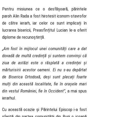
Pentru misiunea ce o desfășoară, părintele
paroh Alin Rada a fost hirotesit iconom-stavrofor
de către ierarh, iar celor ce sunt implicați în
lucrarea bisericii, Preasfințitul Lucian le-a oferit
diplome de recunoștință.
„Am fost în mijlocul unei comunități care a dat
dovadă de multă credință și suntem convinși că
ziua de astăzi este o răsplată a credinței și
mărturisirii acestor oameni. Ei nu s-au depărtat
de Biserica Ortodoxă, deși sunt plecați foarte
mulți din această localitate, fie în orașele mari
din vestul României, fie în Occident”,
a mai spus
ierarhul.
Cu această ocazie și Părintelui Episcop i-a fost
oferită din partea comunității din Rugi o icoană