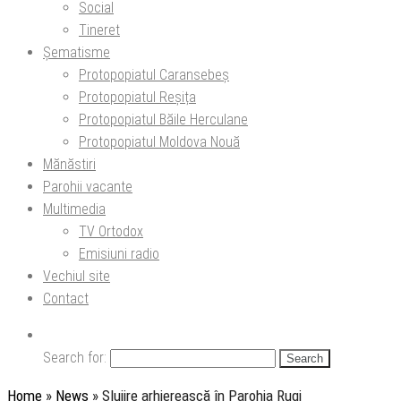
Social
Tineret
Șematisme
Protopopiatul Caransebeș
Protopopiatul Reșița
Protopopiatul Băile Herculane
Protopopiatul Moldova Nouă
Mănăstiri
Parohii vacante
Multimedia
TV Ortodox
Emisiuni radio
Vechiul site
Contact
Search for:
Home
»
News
»
Slujire arhierească în Parohia Rugi