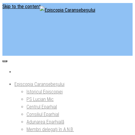
Skip to the content
Situl oficial al Episcopiei Caransebeșului
Episcopia Caransebeșului
Episcopia Caransebeșului
Istoricul Episcopiei
PS Lucian Mic
Centrul Eparhial
Consiliul Eparhial
Adunarea Eparhială
Membri delegaţi în A.N.B.