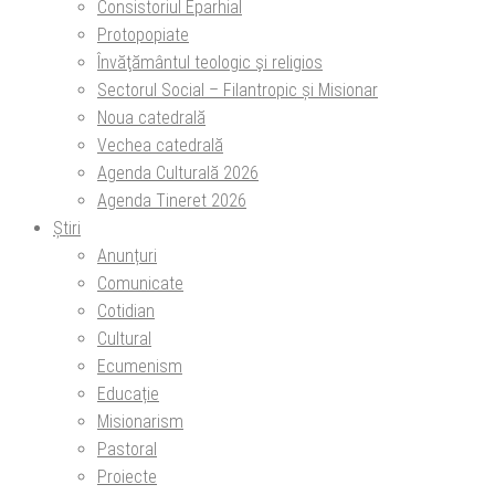
Consistoriul Eparhial
Protopopiate
Învăţământul teologic şi religios
Sectorul Social – Filantropic și Misionar
Noua catedrală
Vechea catedrală
Agenda Culturală 2026
Agenda Tineret 2026
Știri
Anunțuri
Comunicate
Cotidian
Cultural
Ecumenism
Educație
Misionarism
Pastoral
Proiecte