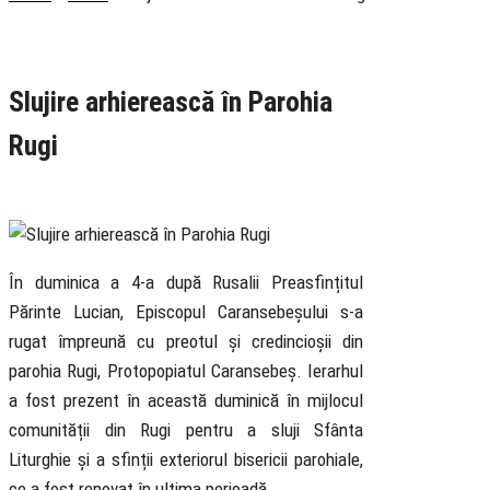
Rubrica
Pastoral
Știri
Slujire arhierească în Parohia
Rugi
10 July 2022
În duminica a 4-a după Rusalii Preasfințitul
Părinte Lucian, Episcopul Caransebeșului s-a
rugat împreună cu preotul și credincioșii din
parohia Rugi, Protopopiatul Caransebeș. Ierarhul
a fost prezent în această duminică în mijlocul
comunității din Rugi pentru a sluji Sfânta
Liturghie și a sfinții exteriorul bisericii parohiale,
ce a fost renovat în ultima perioadă.