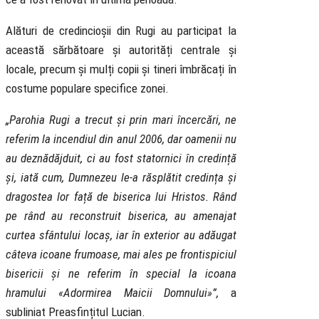
Alături de credincioșii din Rugi au participat la
această sărbătoare și autorități centrale și
locale, precum și mulți copii și tineri îmbrăcați în
costume populare specifice zonei.
„Parohia Rugi a trecut și prin mari încercări, ne
referim la incendiul din anul 2006, dar oamenii nu
au deznădăjduit, ci au fost statornici în credință
și, iată cum, Dumnezeu le-a răsplătit credința și
dragostea lor față de biserica lui Hristos. Rând
pe rând au reconstruit biserica, au amenajat
curtea sfântului locaș, iar în exterior au adăugat
câteva icoane frumoase, mai ales pe frontispiciul
bisericii și ne referim în special la icoana
hramului «Adormirea Maicii Domnului»”,
a
subliniat Preasfințitul Lucian.