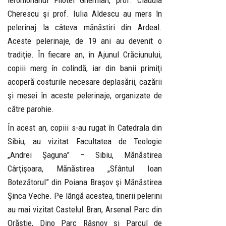
ieromonahul Filotei Gherman, prof. Claudia
Cherescu şi prof. Iulia Aldescu au mers în
pelerinaj la câteva mănăstiri din Ardeal.
Aceste pelerinaje, de 19 ani au devenit o
tradiţie. În fiecare an, în Ajunul Crăciunului,
copiii merg în colindă, iar din banii primiţi
acoperă costurile necesare deplasării, cazării
şi mesei în aceste pelerinaje, organizate de
către parohie.
În acest an, copiii s-au rugat în Catedrala din
Sibiu, au vizitat Facultatea de Teologie
„Andrei Şaguna” – Sibiu, Mănăstirea
Cârţişoara, Mănăstirea „Sfântul Ioan
Botezătorul” din Poiana Braşov şi Mănăstirea
Şinca Veche. Pe lângă acestea, tinerii pelerini
au mai vizitat Castelul Bran, Arsenal Parc din
Orăştie, Dino Parc Râşnov şi Parcul de