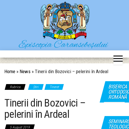
Skip
to
the
content
Episcopia Caransebeșului
Situl oficial al Episcopiei Caransebeșului
Home
»
News
»
Tinerii din Bozovici – pelerini în Ardeal
BISERICA
Rubrica
Știri
Tineret
ORTODOX
ROMÂNĂ
Tinerii din Bozovici –
pelerini în Ardeal
SEMINAR
TEOLOGIC
5 August 2019