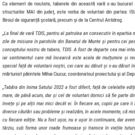
Ca element de noutate, taberele din această vară s-au bucurat de 
structurilor MAI din județ, este vorba de voluntari din partea: I
Biroul de siguranță școlară, precum și de la Centrul Antidrog.
„La final de vară TDIS, pentru al patrulea an consecutiv în eparhi
zile de misiune în parohiile din Banatul de Munte și pentru cei p
conceptului nostru de tabere, TDIS. A fost de departe cea mai inte
iar sentimentul care mă încearcă este acela de mulțumire și rec
special față de voluntarii noștri, cei care au dăruit și s-au dăruit 
mărturisit părintele Mihai Ciucur, coordonatoul proiectului și al De
„Tabăra din Inima Satului 2022 a fost diferit, față de celelalte edi
mare, de până acum, dar și cel de voluntari dornici să fie parte din
învețe și pe alții mai mici decât ei. În fiecare an, copiii pe care îi
diverse căutări sau probleme și realizăm, în acele momente, că mis
cu fiecare ediție. Nu a fost ușor, nu e ușor în continuare, dar ave
târziu, sub forma unor roade frumoase și trainice în viețile tuturo