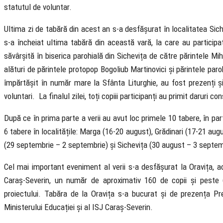
statutul de voluntar.
Ultima zi de tabără din acest an s-a desfășurat în localitatea Si
s-a încheiat ultima tabără din această vară, la care au particip
săvârșită în biserica parohială din Sichevița de către părintele Mi
alături de părintele protopop Bogoliub Martinovici și părintele paroh
împărtășit în număr mare la Sfânta Liturghie, au fost prezenți ș
voluntari. La finalul zilei, toți copiii participanți au primit daruri c
După ce în prima parte a verii au avut loc primele 10 tabere, în p
6 tabere în localitățile: Marga (16-20 august), Grădinari (17-21 au
(29 septembrie – 2 septembrie) și Sichevița (30 august – 3 septem
Cel mai important eveniment al verii s-a desfășurat la Oravița, a
Caraș-Severin, un număr de aproximativ 160 de copii și peste 60
proiectului. Tabăra de la Oravița s-a bucurat și de prezența Prea
Ministerului Educației și al ISJ Caraș-Severin.