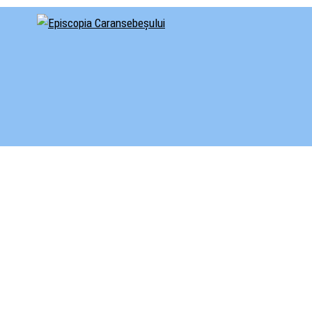
cial al Episcopiei Caransebeșului
iscopia Caransebeșului