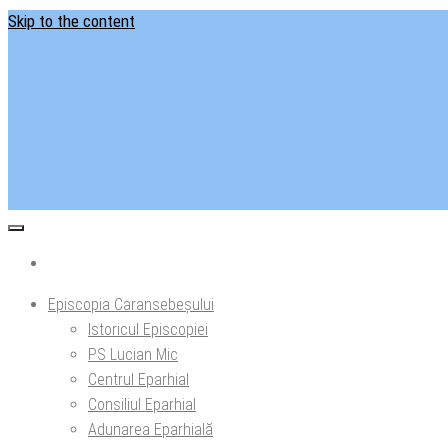
Skip to the content
Situl ofi
Ep
Episcopia Caransebeșului
Istoricul Episcopiei
PS Lucian Mic
Centrul Eparhial
Consiliul Eparhial
Adunarea Eparhială