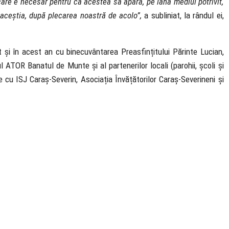
are e necesar pentru ca acestea să apară, pe lână mediul potrivit,
 aceștia, după plecarea noastră de acolo”,
a subliniat, la rândul ei,
 și în acest an cu binecuvântarea Preasfințitului Părinte Lucian,
l ATOR Banatul de Munte și al partenerilor locali (parohii, școli și
e cu ISJ Caraș-Severin, Asociația Învățătorilor Caraș-Severineni și