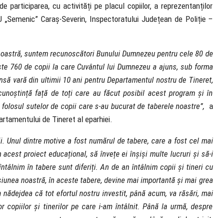
participarea, cu activități pe placul copiilor, a reprezentanților
SU „Semenic” Caraș-Severin, Inspectoratului Județean de Poliție –
a noastră, suntem recunoscători Bunului Dumnezeu pentru cele 80 de
este 760 de copii la care Cuvântul lui Dumnezeu a ajuns, sub forma
nsă vară din ultimii 10 ani pentru Departamentul nostru de Tineret,
unoștință față de toți care au făcut posibil acest program și în
în folosul sutelor de copii care s-au bucurat de taberele noastre”,
a
partamentului de Tineret al eparhiei.
ții. Unul dintre motive a fost numărul de tabere, care a fost cel mai
 acest proiect educațional, să învețe ei înșiși multe lucruri și să-i
 întâlnim în tabere sunt diferiți. An de an întâlnim copii și tineri cu
iunea noastră, în aceste tabere, devine mai importantă și mai grea
m nădejdea că tot efortul nostru investit, până acum, va răsări, mai
r copiilor și tinerilor pe care i-am întâlnit. Până la urmă, despre