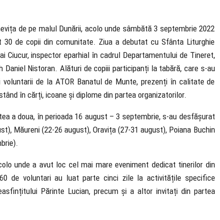
chevița de pe malul Dunării, acolo unde sâmbătă 3 septembrie 2022
at 30 de copii din comunitate. Ziua a debutat cu Sfânta Liturghie
hai Ciucur, inspector eparhial în cadrul Departamentului de Tineret,
 Daniel Nistoran. Alături de copiii participanți la tabără, care s-au
i voluntarii de la ATOR Banatul de Munte, prezenți în calitate de
onstând în cărți, icoane și diplome din partea organizatorilor.
artea a doua, în perioada 16 august – 3 septembrie, s-au desfășurat
gust), Măureni (22-26 august), Oravița (27-31 august), Poiana Buchin
brie).
colo unde a avut loc cel mai mare eveniment dedicat tinerilor din
 de voluntari au luat parte cinci zile la activitățile specifice
sfințitului Părinte Lucian, precum și a altor invitați din partea