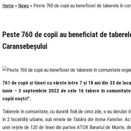
Home
»
News
»
Peste 760 de copii au beneficiat de taberele în c
Rubrica
Știri
Tineret
Peste 760 de copii au beneficiat de taberel
Caransebeșului
5 September 2022
761 de copii și tineri cu vârste între 7 și 18 ani din 33 de lo
iunie – 3 septembrie 2022 de cele 16 tabere în comunitate 
copiii noștri”.
Taberele în comunitate, cu durată fixă de cinci zile, s-au derulat î
în 2 localități urbane, sub nmele de
Tabăra din Inima Familiei.
Act
unei rețele de 120 de tineri din partea ATOR Banatul de Munte, din