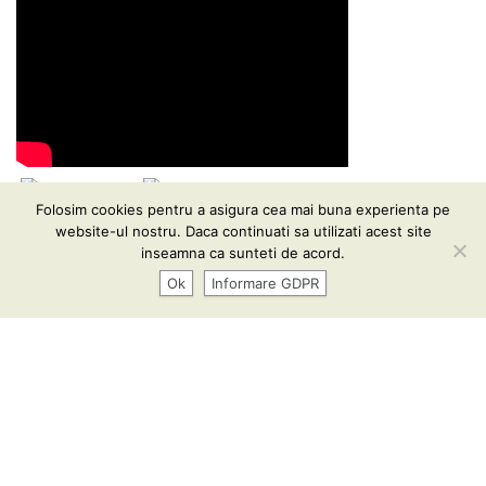
Folosim cookies pentru a asigura cea mai buna experienta pe
website-ul nostru. Daca continuati sa utilizati acest site
Informare GDPR
| Conținutul acestui website vă este pus
inseamna ca sunteti de acord.
la dispoziţie sub termenii
CC BY-SA 3.0
Ok
Informare GDPR