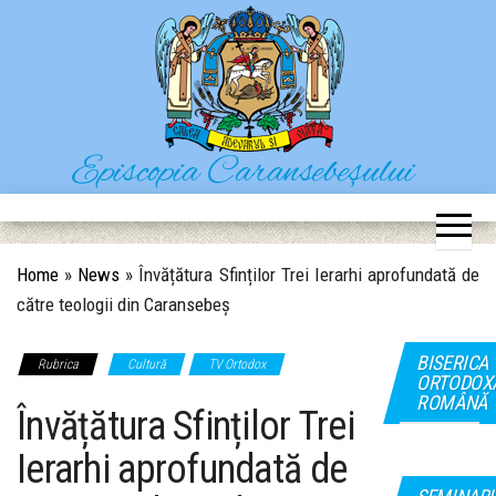
Skip
to
the
content
Episcopia Caransebeșului
Situl oficial al Episcopiei Caransebeșului
Home
»
News
»
Învățătura Sfinților Trei Ierarhi aprofundată de
către teologii din Caransebeș
BISERICA
Rubrica
Cultură
TV Ortodox
ORTODOX
ROMÂNĂ
Învățătura Sfinților Trei
Ierarhi aprofundată de