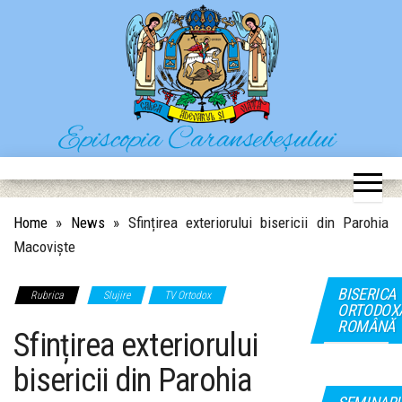
Skip
to
the
content
Episcopia Caransebeșului
Situl oficial al Episcopiei Caransebeșului
Home
»
News
»
Sfințirea exteriorului bisericii din Parohia
Macoviște
BISERICA
Rubrica
Slujire
TV Ortodox
ORTODOX
ROMÂNĂ
Sfințirea exteriorului
bisericii din Parohia