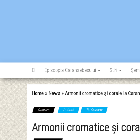
Skip
to
the
content
Episcopia Caransebeșului
Știri
Șem
Home
»
News
»
Armonii cromatice și corale la Cara
Rubrica
Cultură
TV Ortodox
Armonii cromatice și cor