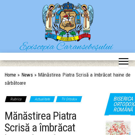
Skip
to
the
content
Episcopia Caransebeșului
Situl oficial al Episcopiei Caransebeșului
Home
»
News
»
Mănăstirea Piatra Scrisă a îmbrăcat haine de
sărbătoare
BISERICA
Rubrica
Actualitate
TV Ortodox
ORTODOX
ROMÂNĂ
Mănăstirea Piatra
Scrisă a îmbrăcat