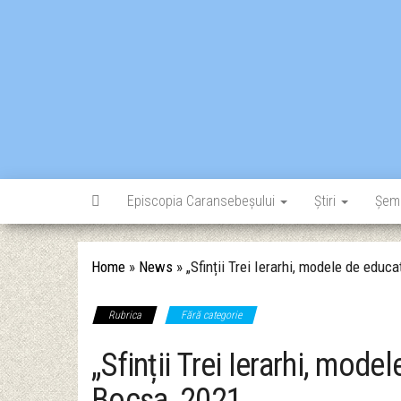
Skip
to
the
content
Episcopia Caransebeșului
Știri
Șem
Home
»
News
»
„Sfinții Trei Ierarhi, modele de educa
Rubrica
Fără categorie
„Sfinții Trei Ierarhi, model
Bocșa, 2021