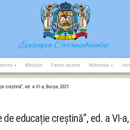
Episcopia Caransebeșului
Situl oficial al Episcopiei Caransebeșului
atisme
Mănăstiri
Parohii vacante
Multimedia
Vech
ție creștină”, ed. a VI-a, Bocșa, 2021
e de educație creștină”, ed. a VI-a,