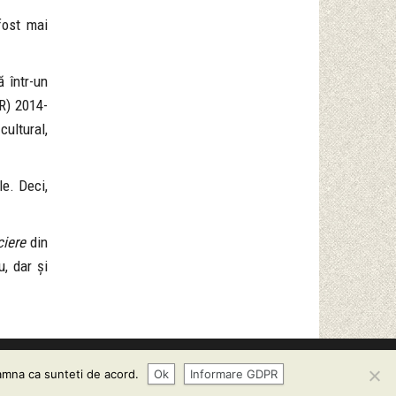
fost mai
 într-un
OR) 2014-
cultural,
le. Deci,
ciere
din
u, dar și
-SA 3.0
eamna ca sunteti de acord.
Ok
Informare GDPR