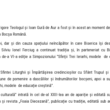
 Grigore Teologul și Ioan Gură de Aur a fost și în acest an moment d
din Bocșa Română.
ei, dar și din cauza spațiului neîncăpător în care Biserica își de
Silviu Ionel Ferciug a continuat tradiția și, în parteneriat cu Bi
e-a VI-a ediție a Simpozionului ”Sfinții Trei Ierarhi, modele de 
fintei Liturghii și Împărtășirea credincioșilor cu Sfânt Trupul și
iune de pomenire a dascălilor și îndrumătorilor bocșeni, apoi a su
rhi, modele de educație creștină”.
lturală” intrată în cel de-al XXII-lea an de apariție și editată s
și revista „Foaia Diecezană”, publicație cu tradiție, editată sub a