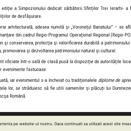
iție a Simpozionului dedicat sărbătorii Sfinților Trei Ierarhi- a 
ițiilor de desfășurare.
ie arhitecturală, adesea numită și „Voronețul Banatului” – se află
 finanțare din cadrul Regio-Programul Operațional Regional (Regio-P
 şi conservarea, protecţia şi valorificarea durabilă a patrimoniului 
a, promovarea şi dezvoltarea patrimoniului natural şi cultural.
nt oficiate într-o sală de clasă pusă la dispoziție de autoritățile loca
nor evenimente fastuoase.
uată, iar evenimentul s-a încheiat cu tradiționalele
diplome de apre
tele lor, se străduiesc să fie utili oamenilor și plăcuți lui Dumneze
” Bocșa Română.
ținutul acestui website vă este pus la dispoziţie sub termenii
CC BY
ienta pe website-ul nostru. Daca continuati sa utilizati acest site ins