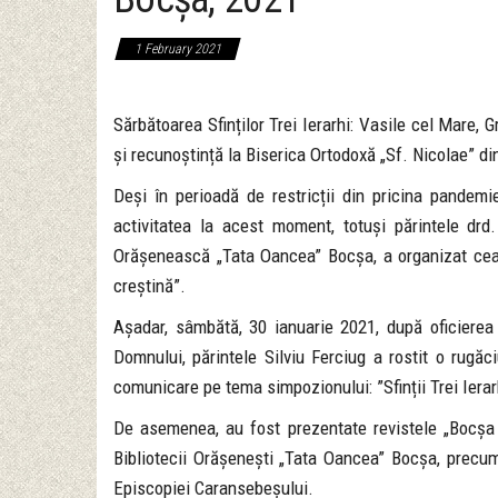
1 February 2021
Sărbătoarea Sfinților Trei Ierarhi: Vasile cel Mare,
și recunoștință la Biserica Ortodoxă „Sf. Nicolae” 
Deși în perioadă de restricții din pricina pandemi
activitatea la acest moment, totuși părintele drd. 
Orășenească „Tata Oancea” Bocșa, a organizat cea d
creștină”.
Așadar, sâmbătă, 30 ianuarie 2021, după oficierea S
Domnului, părintele Silviu Ferciug a rostit o rugăc
comunicare pe tema simpozionului: ”Sfinții Trei Iera
De asemenea, au fost prezentate revistele „Bocșa cu
Bibliotecii Orășenești „Tata Oancea” Bocșa, precum 
Episcopiei Caransebeșului.