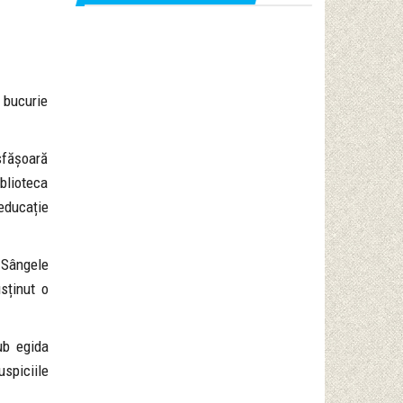
e bucurie
sfășoară
blioteca
educație
 Sângele
sținut o
ub egida
uspiciile