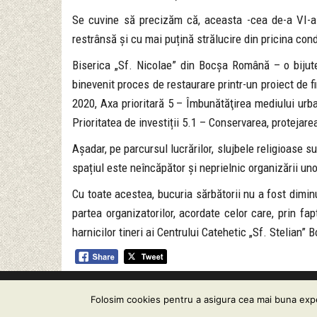
Se cuvine să precizăm că, aceasta -cea de-a VI-a ed
restrânsă și cu mai puțină strălucire din pricina cond
Biserica „Sf. Nicolae” din Bocșa Română – o bijuter
binevenit proces de restaurare printr-un proiect de
2020, Axa prioritară 5 – Îmbunătăţirea mediului urban
Prioritatea de investiții 5.1 – Conservarea, protejare
Așadar, pe parcursul lucrărilor, slujbele religioase su
spațiul este neîncăpător și neprielnic organizării u
Cu toate acestea, bucuria sărbătorii nu a fost dimin
partea organizatorilor, acordate celor care, prin fap
harnicilor tineri ai Centrului Catehetic „Sf. Stelian
Informare GDPR
| Con
Folosim cookies pentru a asigura cea mai buna exper