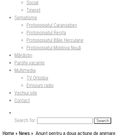
Social
Tineret
Șematisme
Protopopiatul Caransebeș
Protopopiatul Reșița
Protopopiatul Băile Herculane
Protopopiatul Moldova Nouă
Mănăstiri
Parohii vacante
Multimedia
TV Ortodox
Emisiuni radio
Vechiul site
Contact
Search for:
Home
»
News
»
Anunț pentru a doua acțiune de animare