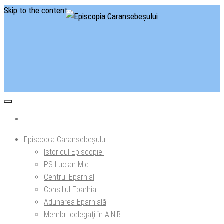
Skip to the content
Situl oficial al Episcopiei Caransebeșului
Episcopia Caransebeșului
Episcopia Caransebeșului
Istoricul Episcopiei
PS Lucian Mic
Centrul Eparhial
Consiliul Eparhial
Adunarea Eparhială
Membri delegaţi în A.N.B.