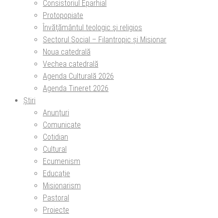
Consistoriul Eparhial
Protopopiate
Învăţământul teologic şi religios
Sectorul Social – Filantropic și Misionar
Noua catedrală
Vechea catedrală
Agenda Culturală 2026
Agenda Tineret 2026
Știri
Anunțuri
Comunicate
Cotidian
Cultural
Ecumenism
Educație
Misionarism
Pastoral
Proiecte