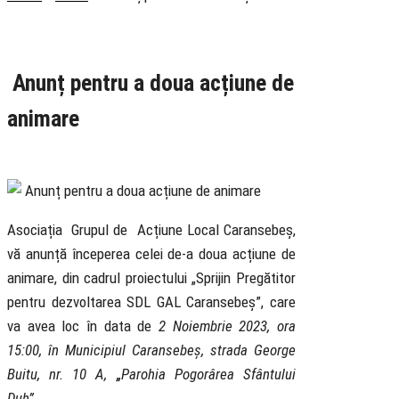
Rubrica
Fără categorie
Anunț pentru a doua acțiune de
animare
1 November 2023
Asociația Grupul de Acțiune Local Caransebeș,
vă anunță începerea celei de-a doua acțiune de
animare, din cadrul proiectului „Sprijin Pregătitor
pentru dezvoltarea SDL GAL Caransebeș”, care
va avea loc în data de
2 Noiembrie 2023, ora
15:00, în Municipiul Caransebeș, strada George
Buitu, nr. 10 A,
„
Parohia Pogorârea Sfântului
Duh”.